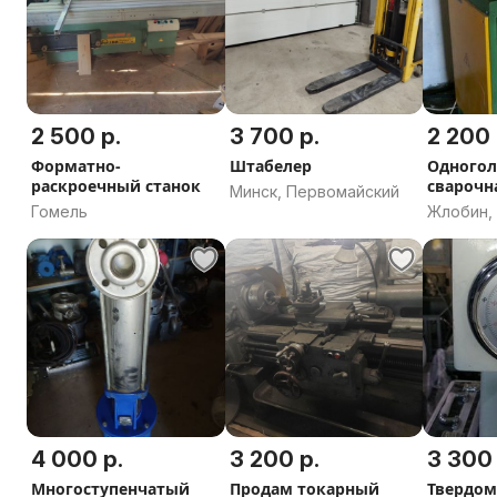
2 500 р.
3 700 р.
2 200 
Форматно-
Штабелер
Одногол
раскроечный станок
сварочн
Минск, Первомайский
для ПВХ
Гомель
Жлобин,
область
4 000 р.
3 200 р.
3 300 
Многоступенчатый
Продам токарный
Твердом