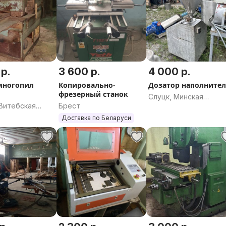
р.
3 600 р.
4 000 р.
многопил
Копировально-
Дозатор наполните
фрезерный станок
Слуцк, Минская
 Витебская
Брест
область
Доставка по Беларуси