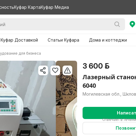
сность
Куфар Карта
Куфар Медиа
 Куфар Доставкой
Статьи Куфара
Дома и коттеджи
удование для бизнеса
3 600 р.
Лазерный станок
6040
Могилевская обл., Шкло
Написа
Отвечает в течен
Позвони