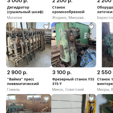
3 000 р.
2 200 р.
2 200 
Дегидратор
Станок
Оборудо
(сушильный шкаф)
кромкообрезной
заточки
пил
Могилев
Жодино, Минская
Бересто
область
Гроднен
2 900 р.
3 100 р.
2 550 
''Вайма'' пресс
Фрезерный станок FSS
Станок 
пневматический
315-Y
винторе
5026 (Ви
Гомель
Минск, Советский
Миоры, 
Миорски
область