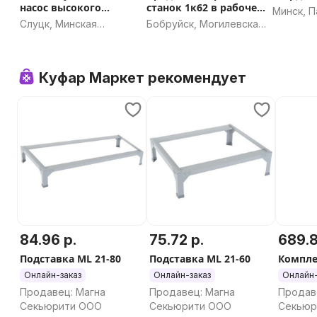
насос высокого
станок 1к62 в рабочем
Минск, П
давления Lowara
состоянии
Слуцк, Минская
Бобруйск, Могилевская
область
область
Куфар Маркет рекомендует
84.96 р.
75.72 р.
689.8
Подставка ML 21-80
Подставка ML 21-60
Компле
Онлайн-заказ
Онлайн-заказ
Онлайн-
Продавец: Магна
Продавец: Магна
Продав
Секьюрити ООО
Секьюрити ООО
Секьюр