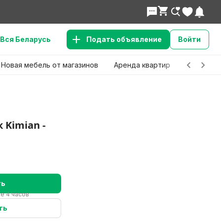
Вся Беларусь
Подать объявление
Войти
Новая мебель от магазинов
Аренда квартир
Детские 
 Kimian -
в
ть
ие 4 часов
ть