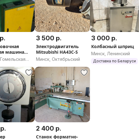
р.
3 500 р.
3 000 р.
овочная
Электродвигатель
Колбасный шприц
ая машина
Mitsubishi HA43C-S
Минск, Ленинский
 Гомельская
Минск, Октябрьский
Доставка по Беларуси
р.
2 400 р.
ер
Станок форматно-