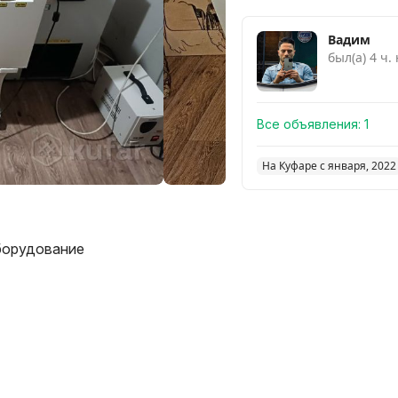
Вадим
был(а) 4 ч.
Все объявления:
1
На Куфаре с января, 2022
борудование