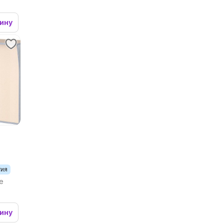
зину
тия
le
зину