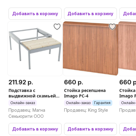
Добавить в корзину
Добавить в корзину
Добав
211.92 р.
660 р.
660 р
Подставка с
Стойка ресепшена
Стойка
выдвижной скамьей
Imago РС-4
Imago 
ML-21-60 ВСК
Онлайн-заказ
Онлайн-заказ
Гарантия
Онлайн-
Продавец: Магна
Продавец: King Style
Продаве
Секьюрити ООО
Добавить в корзину
Добавить в корзину
Добав