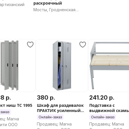
раскроечный
артизанский
Мосты, Гродненская
область
8 р.
380 р.
241.20 р.
кт ниш TC 1995
Шкаф для раздевалок
Подставка с
ПРАКТИК усиленный
выдвижной скам
заказ
ML 21-80
ML-21-80 ВСК
Онлайн-заказ
Онлайн-заказ
ец: Магна
Продавец: Магна
Продавец: Магна
ити ООО