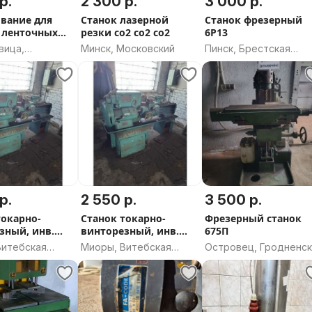
р.
2 300 р.
3 000 р.
вание для
Станок лазерной
Станок фрезерный
 ленточных
резки co2 co2 со2
6Р13
вица,
Минск, Московский
Пинск, Брестская
ская область
область
р.
2 550 р.
3 500 р.
токарно-
Станок токарно-
Фрезерный станок
зный, инв.
винторезный, инв.
675П
тебская обл.,
5026 (Витебская обл.,
Витебская
Миоры, Витебская
Островец, Гродненс
й р-н)
Миорский р-н)
область
область