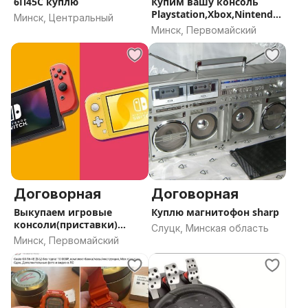
6П45С куплю
Купим вашу консоль
Playstation,Xbox,Nintendo,
Минск, Центральный
steamdeck,asus
Минск, Первомайский
Договорная
Договорная
Выкупаем игровые
Куплю магнитофон sharp
консоли(приставки)
Слуцк, Минская область
Nintendo Switch
Минск, Первомайский