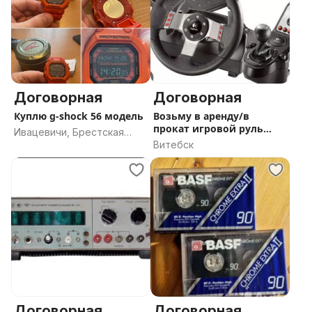
Договорная
Договорная
Куплю g-shock 56 модель
Возьму в аренду/в
прокат игровой руль
Ивацевичи, Брестская
Rental
Витебск
область
Договорная
Договорная