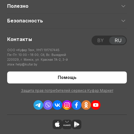
Полезно
Безопасность
Контакты
BY
RU
ООО «Куфар Тех», УНП 191767445
Пн-Пт: 10:00 – 18:00; Сб, Вс: Выходной
220029, г. Минск, ул. Красная 7А-2, 3-й
этаж
help@kufar.by
Помощь
Защита прав потребителей сервиса Куфар Маркет