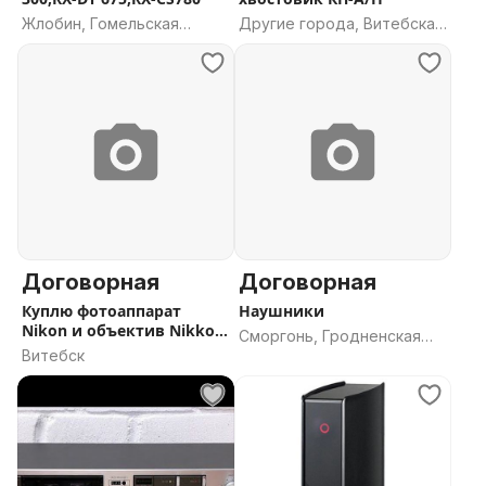
Жлобин, Гомельская
Другие города, Витебская
область
область
Договорная
Договорная
Куплю фотоаппарат
Наушники
Nikon и объектив Nikkor
Сморгонь, Гродненская
18-55
Витебск
область