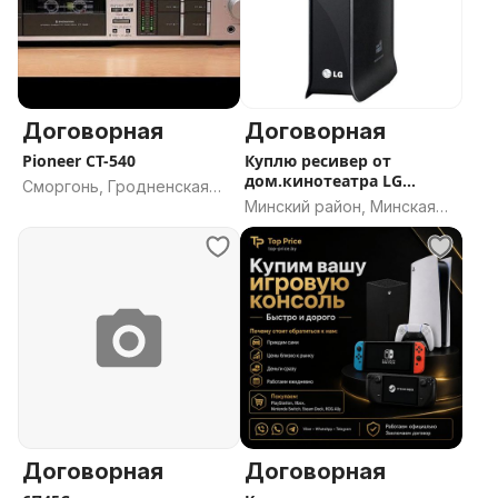
Договорная
Договорная
Pioneer CT-540
Куплю ресивер от
дом.кинотеатра LG
Сморгонь, Гродненская
HB976TZW
Минский район, Минская
область
область
Договорная
Договорная