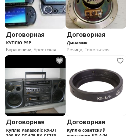
Договорная
Договорная
КУПЛЮ PSP
Динамик
Барановичи, Брестская
Речица, Гомельская
область
область
Договорная
Договорная
Куплю Panasonic RX-DT
Куплю советский
300,RX-DT 675,RX-CS780
хвостовик КП-А/Н