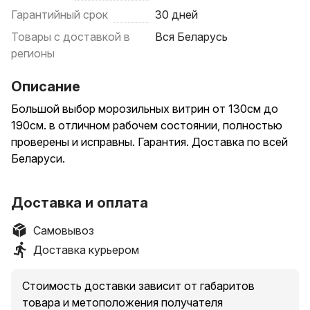
Гарантийный срок
30 дней
Товары с доставкой в
Вся Беларусь
регионы
Описание
Большой выбор морозильных витрин от 130см до
190см. в отличном рабочем состоянии, полностью
проверены и исправны. Гарантия. Доставка по всей
Беларуси.
_______________________________________________
Морозильная витрина Cryspi Gamma-2 M 1800
Доставка и оплата
предназначена для демонстрации, заморозки и
хранения продуктов, мороженого и полуфабрикатов
Самовывоз
на предприятиях торговли и общественного питания
Доставка курьером
Основные характеристики
Стоимость доставки зависит от габаритов
Тип морозильная
товара и метоположения получателя
Охлаждение статическое