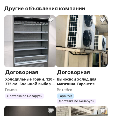
Энергопотребление: около 12.8 кВт·ч/сутки
(потребляемая мощность 0.533 кВт)
Другие объявления компании
Морозильная витрина Двина 180 ВН (производитель
Golfstream, Беларусь) — это надежное
низкотемпературное оборудование с габаритами
1920 × 1080 × 1250 мм, созданное для магазинов и
павильонов.
Двина 180 ВН (Морозильная, до -18 °C) — 16,8 кВт/
сут.
Договорная
Договорная
Холодильные Горки. 120 -
Выносной холод для
375 см. Большой выбор.
магазина. Гарантия.
Доставка.
Доставка. Монтаж.
Гомель
Витебск
Доставка по Беларуси
Гарантия
Доставка по Беларуси