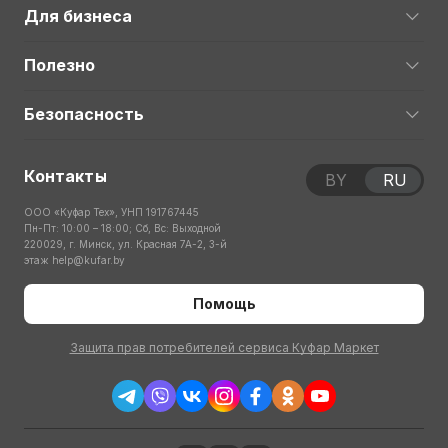
Для бизнеса
Полезно
Безопасность
Контакты
BY
RU
ООО «Куфар Тех», УНП 191767445
Пн-Пт: 10:00 – 18:00; Сб, Вс: Выходной
220029, г. Минск, ул. Красная 7А-2, 3-й
этаж
help@kufar.by
Помощь
Защита прав потребителей сервиса Куфар Маркет