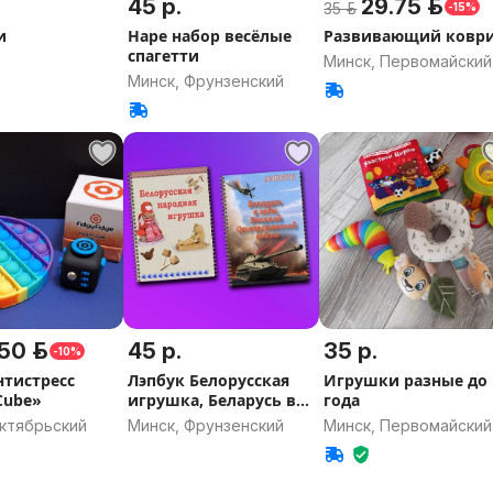
45 р.
29.75 р.
35 р.
-15%
и
Hape набор весёлые
Развивающий ковр
спагетти
Минск, Первомайский
Минск, Фрунзенский
50 р.
45 р.
35 р.
-10%
нтистресс
Лэпбук Белорусская
Игрушки разные до
Cube»
игрушка, Беларусь в
года
годы ВОВ
Октябрьский
Минск, Фрунзенский
Минск, Первомайский