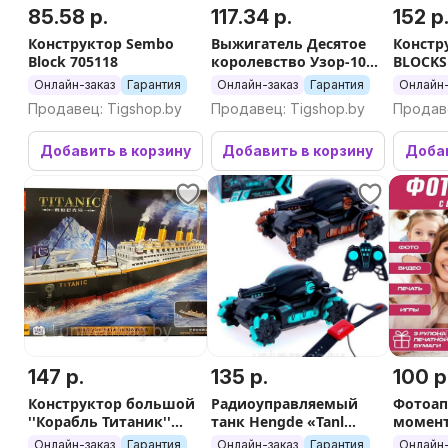
85.58 р.
117.34 р.
152 р
Конструктор Sembo
Выжигатель Десятое
Констр
Block 705118
королевство Узор-10к
BLOCKS
(выжигатель и 8
Онлайн-заказ
Гарантия
Онлайн-заказ
Гарантия
Онлайн-
досок)
Продавец: Tigshop.by
Продавец: Tigshop.by
Продаве
Добавить в корзину
Добавить в корзину
Добав
147 р.
135 р.
100 р
Конструктор большой
Радиоуправляемый
Фотоап
''Корабль Титаник''
танк Hengde «Tanl
момент
1507 дет
Fight» HD3988,
детски
Онлайн-заказ
Гарантия
Онлайн-заказ
Гарантия
Онлайн-