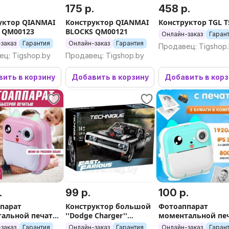
.
175 р.
458 р.
уктор QIANMAI
Конструктор QIANMAI
Конструктор TGL T
 QM00123
BLOCKS QM00121
Онлайн-заказ
Гаран
заказ
Гарантия
Онлайн-заказ
Гарантия
Продавец: Tigshop
ц: Tigshop.by
Продавец: Tigshop.by
ить в корзину
Добавить в корзину
Добавить в кор
.
99 р.
100 р.
парат
Конструктор большой
Фотоаппарат
альной печати
''Dodge Charger''
моментальной пе
й Котик
Доминика Торетто
детский Котик
заказ
Гарантия
Онлайн-заказ
Гарантия
Онлайн-заказ
Гаран