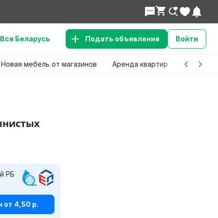
Вся Беларусь
Подать объявление
Войти
Новая мебель от магазинов
Аренда квартир
Детские 
лнистых
й РБ
от 4,50 р.