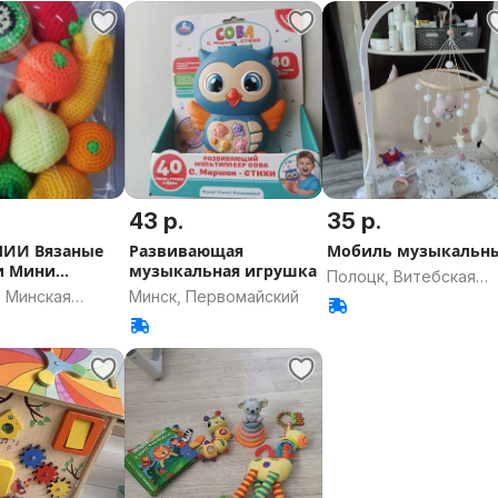
43 р.
35 р.
ЧИИ Вязаные
Развивающая
Мобиль музыкальн
и Мини
музыкальная игрушка
Полоцк, Витебская
, Минская
Минск, Первомайский
область