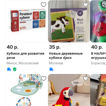
40 р.
35 р.
40 р.
Кубики для развития
Новые деревянные
В НАЛИ
речи
кубики djeco
игрушк
Фрукты
Минск, Московский
Могилев
Борисов
область