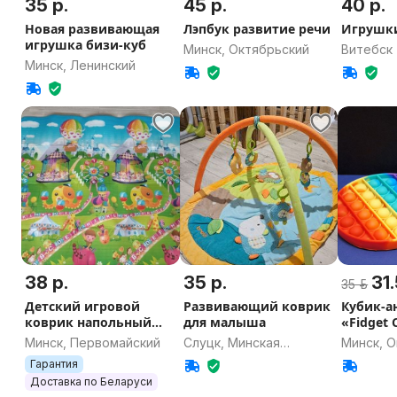
35 р.
45 р.
40 р.
Новая развивающая
Лэпбук развитие речи
Игрушк
игрушка бизи-куб
Минск, Октябрьский
Витебск
Минск, Ленинский
38 р.
35 р.
31.
35 р.
Детский игровой
Развивающий коврик
Кубик-а
коврик напольный
для малыша
«Fidget 
термоковрик
Минск, Первомайский
Слуцк, Минская
Минск, 
развивающий 3
область
Гарантия
размера для детей в
Доставка по Беларуси
сумке