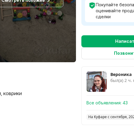
Смотреть похожие
Покупайте безопа
оценивайте прод
сделки
Написа
Позвони
Вероника
был(а) 2 ч.
, коврики
Все объявления:
43
На Куфаре с сентября, 20