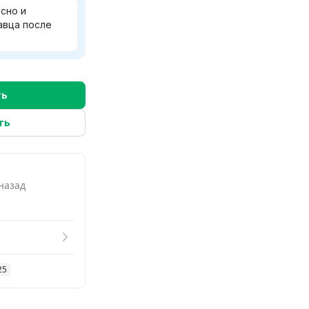
сно и
авца после
ть
ть
 назад
25