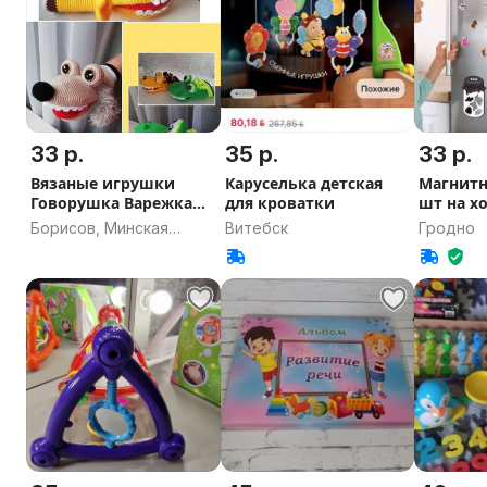
33 р.
35 р.
33 р.
Вязаные игрушки
Каруселька детская
Магнитн
Говорушка Варежка
для кроватки
шт на х
(НА ЗАКАЗ)
Банки
Борисов, Минская
Витебск
Гродно
область