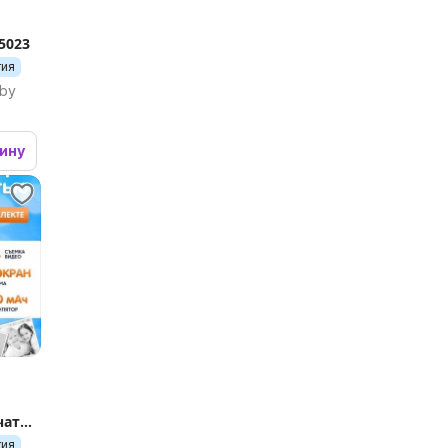
5023
тия
.by
зину
чати
тия