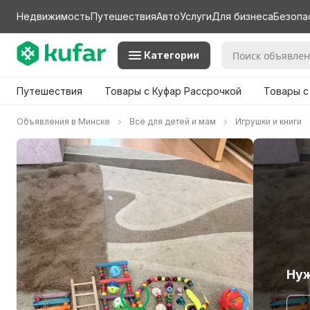
Недвижимость
Путешествия
Авто
Услуги
Для бизнеса
Безопа
Категории
Путешествия
Товары с Куфар Рассрочкой
Товары с
Объявления в Минске
Всё для детей и мам
Игрушки и книги
Нуж