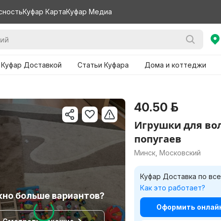
сность
Куфар Карта
Куфар Медиа
 Куфар Доставкой
Статьи Куфара
Дома и коттеджи
40.50 р.
Игрушки для во
попугаев
Минск, Московский
Куфар Доставка по все
Как это работает?
но больше вариантов?
Оформить онлайн 