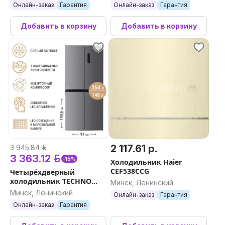
Онлайн-заказ
Гарантия
Онлайн-заказ
Гарантия
Добавить в корзину
Добавить в корзину
2 117.61 р.
3 945.84 р.
3 363.12 р.
-15%
Холодильник Haier
CEF538CCG
Четырёхдверный
холодильник TECHNO
Минск, Ленинский
FF4-73
Минск, Ленинский
Онлайн-заказ
Гарантия
Онлайн-заказ
Гарантия