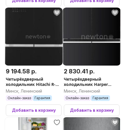
Добавить в корзину
Добавить в корзину
9 194.58 р.
2 830.41 р.
Четырёхдверный
Четырёхдверный
холодильник Hitachi R-
холодильник Harper
WB820VUC2GBK
RH6966BI (черный)
Минск, Ленинский
Минск, Ленинский
Онлайн-заказ
Гарантия
Онлайн-заказ
Гарантия
Добавить в корзину
Добавить в корзину