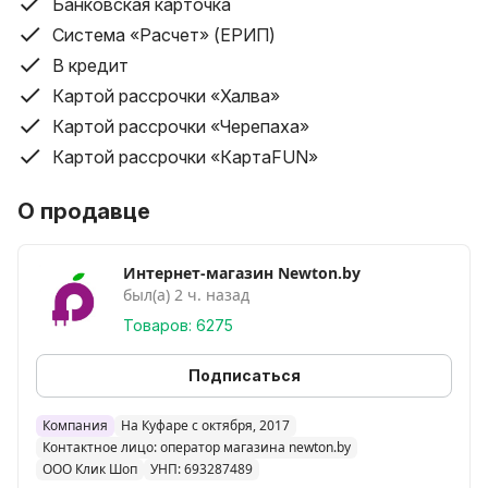
Банковская карточка
Доставка товаров стоимостью свыше 200 руб. –
Система «Расчет» (ЕРИП)
бесплатно.
В кредит
Доставка товаров стоимостью до 200 руб. – от 10
Картой рассрочки «Халва»
рублей.
Доставка товара производится бесплатно до
Картой рассрочки «Черепаха»
подъезда (до забора в частном доме) покупателя.
Картой рассрочки «КартаFUN»
Условия доставки курьером по Беларуси (кроме
О продавце
Минска и Минского района):
Бесплатная доставка (планшеты, ноутбуки,
Интернет-магазин Newton.by
мобильные телефоны свыше 200 руб.). Все остальные
был(а) 2 ч. назад
категории товаров, во все города – от 16 бел. руб.
Товаров: 6275
(географию и конечную стоимость доставки
необходимо индивидуально уточнять у оператора).
Подписаться
Доставка товара по регионам производится до
Компания
На Куфаре с октября, 2017
подъезда или до забора в частном доме.
Контактное лицо: оператор магазина newton.by
Срок доставки по Беларуси составляет от 1-ого дня
ООО Клик Шоп
УНП: 693287489