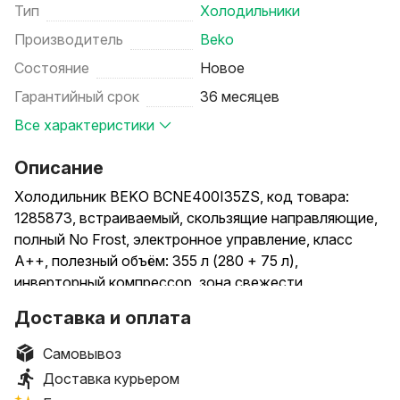
Тип
Холодильники
Производитель
Beko
Состояние
Новое
Гарантийный срок
36 месяцев
Все характеристики
Описание
Холодильник BEKO BCNE400I35ZS, код товара:
1285873, встраиваемый, скользящие направляющие,
полный No Frost, электронное управление, класс
A++, полезный объём: 355 л (280 + 75 л),
инверторный компрессор, зона свежести,
перенавешиваемые двери, полка для вина, лоток для
Доставка и оплата
яиц, 69x55x194 см, белый
Самовывоз
Способы доставки: самовывоз, доставка курьером.
Доставка курьером
Способы оплаты (при получении): наличными,