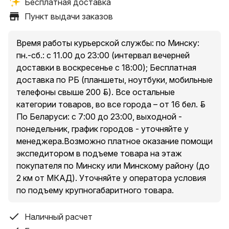
Бесплатная доставка
банковской картой.
Пункт выдачи заказов
Условия самовывоза: стоимость – бесплатно.
Пункты выдачи заказов:
Время работы курьерской службы: по Минску:
1. Минск, пр. Независимости, 185, оф. 36
пн.-сб.: с 11.00 до 23:00 (интервал вечерней
2. Минский р-н, Новодворский с/, 40/2, бизнес-центр
доставки в воскресенье с 18:00); Бесплатная
«S-UNION»
доставка по РБ (планшеты, ноутбуки, мобильные
3. Минск, ул. Притыцкого, 23А, ТЦ «Орбита Молл», 2
телефоны свыше 200 руб.). Все остальные
этаж
категории товаров, во все города – от 16 бел. руб.
4. Минск, ул. Денисовская, 37, в торце здания
По Беларуси: с 7:00 до 23:00, выходной -
5. Минск, ул. Куйбышева, 44, помещение 2-Н
понедельник, график городов - уточняйте у
* есть ограничения по категории доставляемых
менеджера.Возможно платное оказание помощи
товаров в пункты выдачи, подробнее уточняйте у
экспедитором в подъеме товара на этаж
менеджера при оформлении заказа.
покупателя по Минску или Минскому району (до
2 км от МКАД). Уточняйте у оператора условия
по подъему крупногабаритного товара.
Условия доставки курьером по Минску и Минскому
району (до 2 км от МКАД за исключением п. Сокол и
Наличный расчет
Аэропорт-Минск ):