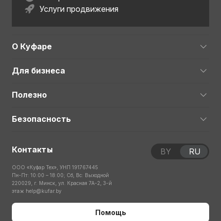
Услуги продвижения
О Куфаре
Для бизнеса
Полезно
Безопасность
Контакты
BY
RU
ООО «Куфар Тех», УНП 191767445
Пн-Пт: 10:00 – 18:00; Сб, Вс: Выходной
220029, г. Минск, ул. Красная 7А-2, 3-й
этаж
help@kufar.by
Помощь