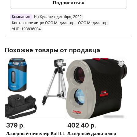
Ресурс батареи
Подписаться
5 000 изм.
Компания
На Куфаре с декабря, 2022
Контактное лицо: ООО Медиастор
ООО Медиастор
УНП: 193836004
Размеры и вес
Похожие товары от продавца
Вес
105 г
Интерфейсы
Bluetooth
Да
379 р.
402.40 р.
Лазерный нивелир Bull LL
Лазерный дальномер