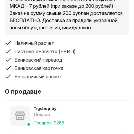
Рабочая температура
МКАД - 7 рублей (при заказе до 200 рублей).
от -10 до +50 °С
Заказ на сумму свыше 200 рублей доставляется
БЕСПЛАТНО. Доставка за пределы указанной
Подсветка экрана
зоны обсуждается индивидуально.
Да
Многопозиционная скоба
Наличный расчет
Нет
Система «Расчет» (ЕРИП)
Банковский перевод
Резьба под штатив
Банковская карточка
Да
Безналичный расчет
О продавце
Питание и время работы
Tigshop.by
Онлайн
Питание
NiMH (3xAAA/1,5В)
Товаров: 9268