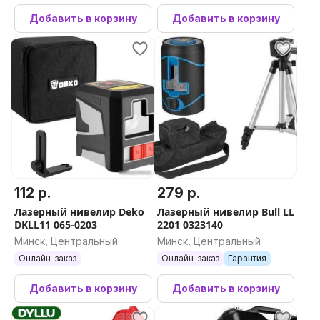
Нет
Добавить в корзину
Добавить в корзину
Измерение наклонных объектов
Нет
Расстояние в обход препятствий
Нет
Разбивка на отрезки
Нет
Таймер
112 р.
279 р.
Да
Лазерный нивелир Deko
Лазерный нивелир Bull LL
DKLL11 065-0203
2201 0323140
Минск, Центральный
Минск, Центральный
Онлайн-заказ
Онлайн-заказ
Гарантия
Комплектация
Добавить в корзину
Добавить в корзину
Комплект поставки