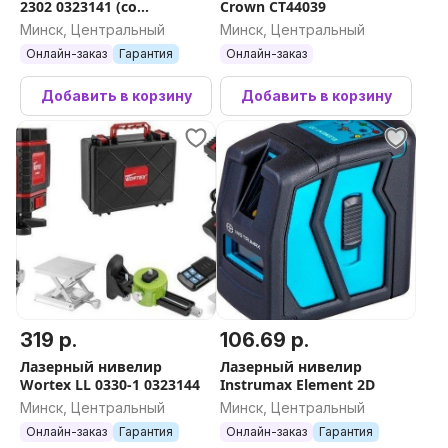
2302 0323141 (со
Crown CT44039
Программные функции
штативом)
Минск, Центральный
Минск, Центральный
Онлайн-заказ
Гарантия
Онлайн-заказ
Память
Да 60 изм.
Добавить в корзину
Добавить в корзину
Минимум и максимум
Да
Сложение, вычитание
Да
Площадь и объём
Да
319 р.
106.69 р.
Функции Пифагора
Лазерный нивелир
Лазерный нивелир
Да
Wortex LL 0330-1 0323144
Instrumax Element 2D
Минск, Центральный
Минск, Центральный
Вычисление угла
Онлайн-заказ
Гарантия
Онлайн-заказ
Гарантия