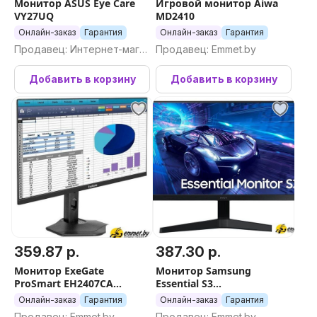
Монитор ASUS Eye Care
Игровой монитор Aiwa
VY27UQ
MD2410
Онлайн-заказ
Гарантия
Онлайн-заказ
Гарантия
Продавец: Интернет-магаз
Продавец: Emmet.by
ин Newton.by
Добавить в корзину
Добавить в корзину
359.87 р.
387.30 р.
Монитор ExeGate
Монитор Samsung
ProSmart EH2407CA
Essential S3
EX299034RUS
LS24F330EAIXCI
Онлайн-заказ
Гарантия
Онлайн-заказ
Гарантия
Продавец: Emmet.by
Продавец: Emmet.by