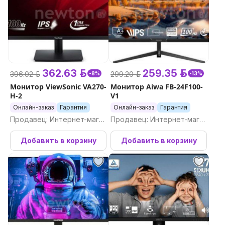
362.63 р.
259.35 р.
396.02 р.
299.20 р.
-8%
-13%
Монитор ViewSonic VA270-
Монитор Aiwa FB-24F100-
H-2
V1
Онлайн-заказ
Гарантия
Онлайн-заказ
Гарантия
Продавец: Интернет-магаз
Продавец: Интернет-магаз
ин Newton.by
ин Newton.by
Добавить в корзину
Добавить в корзину