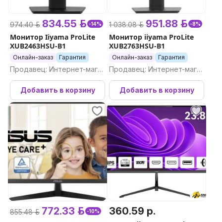
834.55 р.
951.88 р.
974.40 р.
1 038.08 р.
-14%
-8%
Монитор Iiyama ProLite
Монитор iiyama ProLite
XUB2463HSU-B1
XUB2763HSU-B1
Онлайн-заказ
Гарантия
Онлайн-заказ
Гарантия
Продавец: Интернет-магаз
Продавец: Интернет-магаз
ин Newton.by
ин Newton.by
Добавить в корзину
Добавить в корзину
772.33 р.
360.59 р.
855.48 р.
-10%