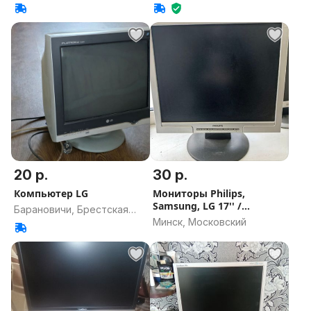
20 р.
30 р.
Компьютер LG
Мониторы Philips,
Samsung, LG 17'' /
Барановичи, Брестская
Клавиатура
Минск, Московский
область