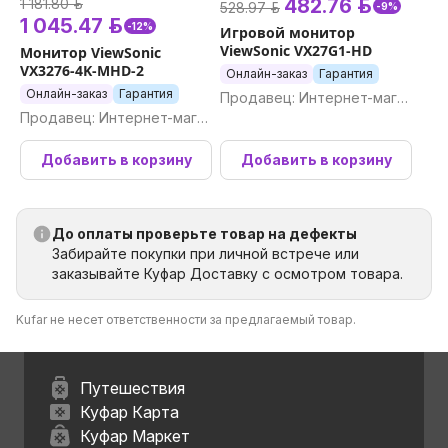
482.76 р.
1 181.80 р.
528.97 р.
-9%
1 045.47 р.
-12%
Игровой монитор
ViewSonic VX27G1-HD
Монитор ViewSonic
VX3276-4K-MHD-2
Онлайн-заказ
Гарантия
Онлайн-заказ
Гарантия
Продавец: Интернет-магаз
Продавец: Интернет-магаз
ин Newton.by
ин Newton.by
Добавить в корзину
Добавить в корзину
До оплаты проверьте товар на дефекты
Забирайте покупки при личной встрече или
заказывайте Куфар Доставку с осмотром товара.
Kufar не несет ответственности за предлагаемый товар.
Путешествия
Куфар Карта
Куфар Маркет