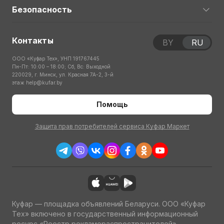
Безопасность
Контакты
BY
RU
ООО «Куфар Тех», УНП 191767445
Пн-Пт: 10:00 – 18:00; Сб, Вс: Выходной
220029, г. Минск, ул. Красная 7А-2, 3-й
этаж
help@kufar.by
Помощь
Защита прав потребителей сервиса Куфар Маркет
Куфар — площадка объявлений Беларуси. ООО «Куфар
Тех» включено в государственный информационный
ресурс «Реестр рекламораспространителей»