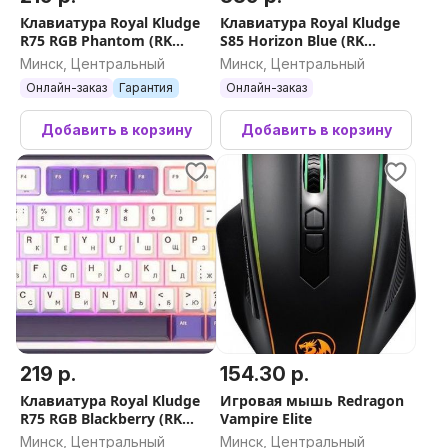
Клавиатура Royal Kludge
Клавиатура Royal Kludge
R75 RGB Phantom (RK
S85 Horizon Blue (RK
Silver)
Cloud)
Минск, Центральный
Минск, Центральный
Онлайн-заказ
Гарантия
Онлайн-заказ
Добавить в корзину
Добавить в корзину
219 р.
154.30 р.
Клавиатура Royal Kludge
Игровая мышь Redragon
R75 RGB Blackberry (RK
Vampire Elite
Brown)
Минск, Центральный
Минск, Центральный