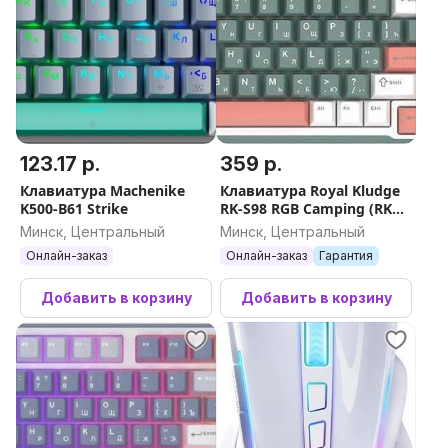
123.17 р.
359 р.
Клавиатура Machenike
Клавиатура Royal Kludge
K500-B61 Strike
RK-S98 RGB Camping (RK
Chartreuse)
Минск, Центральный
Минск, Центральный
Онлайн-заказ
Онлайн-заказ
Гарантия
Добавить в корзину
Добавить в корзину