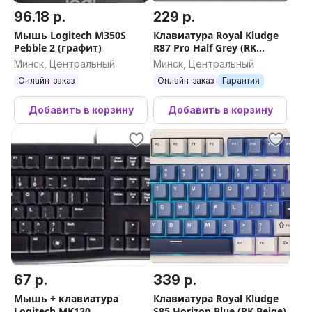
96.18 р.
229 р.
Мышь Logitech M350S
Клавиатура Royal Kludge
Pebble 2 (графит)
R87 Pro Half Grey (RK
Brown)
Минск, Центральный
Минск, Центральный
Онлайн-заказ
Онлайн-заказ
Гарантия
Добавить в корзину
Добавить в корзину
67 р.
339 р.
Мышь + клавиатура
Клавиатура Royal Kludge
Logitech MK120
S85 Horizon Blue (RK Beige)