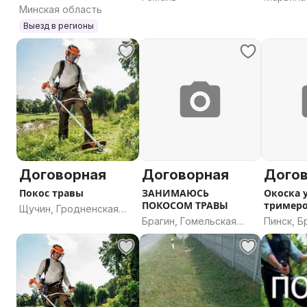
уход за газоном.
Минская область
Минская
Выезд в регионы
Договорная
Договорная
Дого
Покос травы
ЗАНИМАЮСЬ
Окоска 
ПОКОСОМ ТРАВЫ
тример
Щучин, Гродненская
благоус
Брагин, Гомельская
Пинск, Б
область
область
область