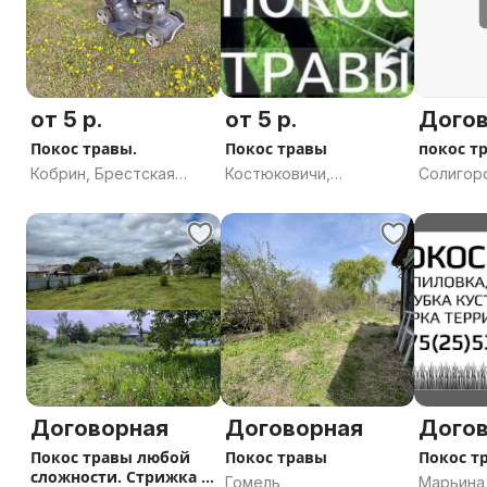
от 5 р.
от 5 р.
Дого
Покос травы.
Покос травы
покос т
Кобрин, Брестская
Костюковичи,
Солигорс
область
Могилевская область
область
Договорная
Договорная
Дого
Покос травы любой
Покос травы
Покос т
сложности. Стрижка и
Гомель
Марьина 