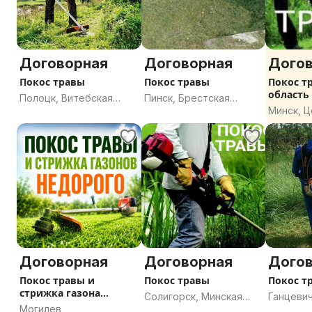
Договорная
Договорная
Дого
Покос травы
Покос травы
Покос т
область
Полоцк, Витебская
Пинск, Брестская
СЛОЖНО
Минск, 
область
область
Договорная
Договорная
Дого
Покос травы и
Покос травы
Покос т
стрижка газона
Солигорск, Минская
Ганцевич
НЕДОРОГО
Могилев
область
область