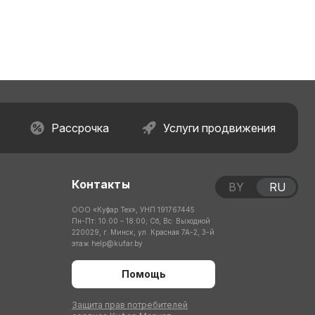
Рассрочка
Услуги продвижения
Контакты
BY
RU
ООО «Куфар Тех», УНП 191767445
Пн-Пт: 10:00 – 18:00; Сб, Вс: Выходной
220029, г. Минск, ул. Красная 7А-2, 3-й
этаж
help@kufar.by
Помощь
Защита прав потребителей