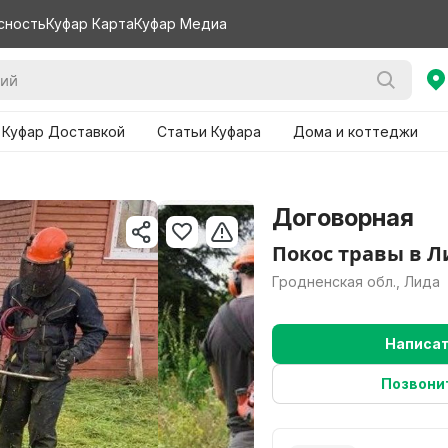
сность
Куфар Карта
Куфар Медиа
 Куфар Доставкой
Статьи Куфара
Дома и коттеджи
Договорная
Покос травы в Л
Гродненская обл., Лида
Написа
Позвони