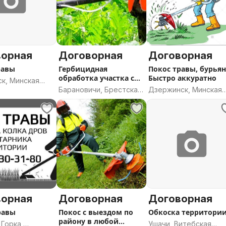
ворная
Договорная
Договорная
равы
Гербицидная
Покос травы, бурьян
обработка участка с
Быстро аккуратно
к, Минская
гарантией.
Барановичи, Брестская
Дзержинск, Минская
область
область
ворная
Договорная
Договорная
равы
Покос с выездом по
Обкоска территори
району в любой
Горка,
Ушачи, Витебская