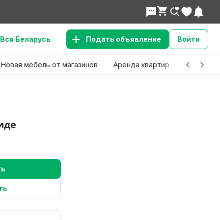
Вся Беларусь
Подать объявление
Войти
Новая мебель от магазинов
Аренда квартир
Детские 
иде
ть
ть
Н