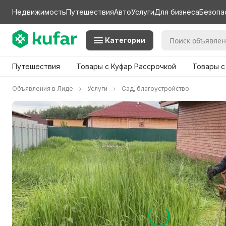
Недвижимость
Путешествия
Авто
Услуги
Для бизнеса
Безопа
Категории
Путешествия
Товары с Куфар Рассрочкой
Товары с
Объявления в Лиде
Услуги
Сад, благоустройство