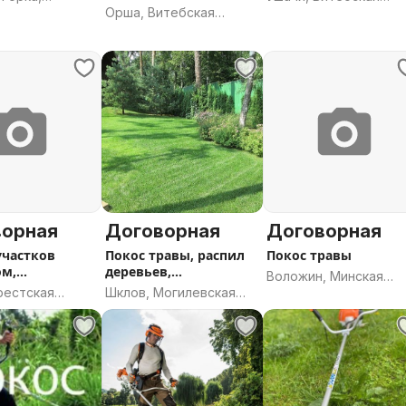
населённый пункт
Орша, Витебская
 область
область
область
ворная
Договорная
Договорная
участков
Покос травы, распил
Покос травы
ом,
деревьев,
Воложин, Минская
тройство
благоустройство.
рестская
Шклов, Могилевская
область
область