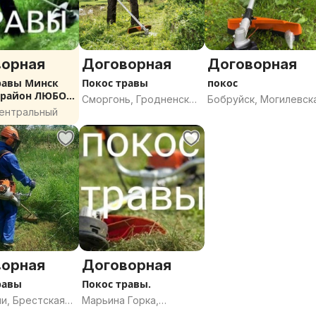
ворная
Договорная
Договорная
равы Минск
Покос травы
покос
 район ЛЮБОЙ
Сморгонь, Гродненская
Бобруйск, Могилевск
СТИ
Центральный
область
область
ворная
Договорная
равы
Покос травы.
и, Брестская
Марьина Горка,
Минская область