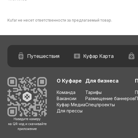
Kufar не несет ответственности за предлагаемый товар.
Путешествия
Куфар Карта
О Куфаре
Для бизнеса
Команда
Тарифы
П
Вакансии
Размещение баннеров
П
Куфар Медиа
Спецпроекты
Для прессы
Наведите камеру
на QR-код и скачивайте
приложение