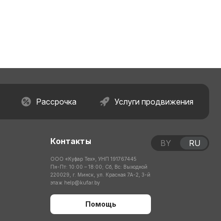
Рассрочка
Услуги продвижения
Контакты
BY
RU
ООО «Куфар Тех», УНП 191767445
Пн-Пт: 10:00 – 18:00; Сб, Вс: Выходной
220029, г. Минск, ул. Красная 7А-2, 3-й
этаж
help@kufar.by
Помощь