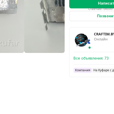
Написа
Отвечает около 
Позвони
CRAFTIM.B
Онлайн
Все объявления:
73
Компания
На Куфаре с 