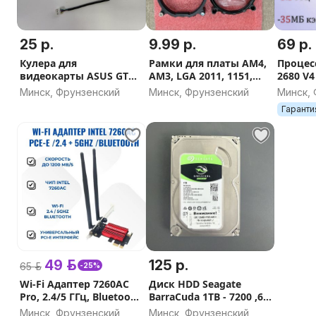
25 р.
9.99 р.
69 р.
Кулера для
Рамки для платы AM4,
Процесс
видеокарты ASUS GTX,
AM3, LGA 2011, 1151,
2680 V4 
RTX -разные, фото
1150, 1155, 1200, 1700,
ядер, 2
Минск, Фрунзенский
Минск, Фрунзенский
Минск,
внутри
1156
Гаранти
49 р.
125 р.
65 р.
-25%
Wi-Fi Адаптер 7260AC
Диск HDD Seagate
Pro, 2.4/5 ГГц, Bluetooth
BarraCuda 1TB - 7200 ,64
4.0, 2 Антенны
МБ, без пробега
Минск, Фрунзенский
Минск, Фрунзенский