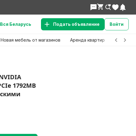
Вся Беларусь
Подать объявление
Войти
Новая мебель от магазинов
Аренда квартир
Детские 
NVIDIA
PCIe 1792MB
ескими