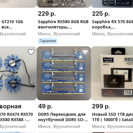
229 р.
225 р.
 GT210 1Gb
Sapphire RX580 8GB RGB
Sapphire RX 570 8GB
 все
вентиляторы,
коробка,
ыходы HDMI,
обслужена,
документы,обслуж
 Фрунзенский
Минск, Фрунзенский
Минск, Фрунзенски
I )
HDMI,DP,DVI
HDMI,DP,DVI
Гарантия
ворная
49 р.
299 р.
470 RX474 RX570
DDR5 Переходник для
Новый SSD 1TB дис
X580 RX588 -
ноутбучной DDR5 SO-
1Тб ( 1000Гб ) Sata3
яторы
DIMM - DIMM DDR5
дюйма, FaizFull
 Фрунзенский
Минск, Фрунзенский
Минск, Фрунзенски