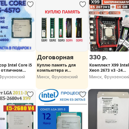
Договорная
330 р.
ор Intel Core i5
Куплю память для
Комплект X99 Inte
в отличном
компьютера и
Xeon 2673 v3 -24
нии, проверка
ноутбука, можно не
потока, ОЗУ 16GB,
 Фрунзенский
Минск, Фрунзенский
Минск, Фрунзенски
рабочую
новый