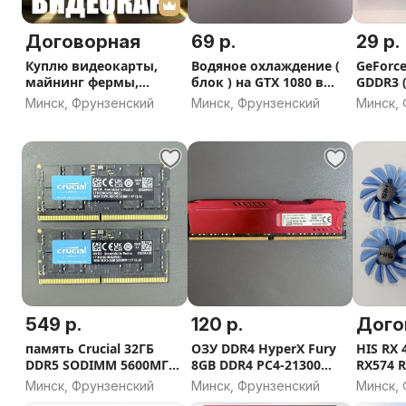
Договорная
69 р.
29 р.
Куплю видеокарты,
Водяное охлаждение (
GeForce
майнинг фермы,
блок ) на GTX 1080 в
GDDR3 (
видеокарты с
отличном состоянии
видеов
Минск, Фрунзенский
Минск, Фрунзенский
Минск,
проблемами
VGA, DV
549 р.
120 р.
Дого
память Crucial 32ГБ
ОЗУ DDR4 HyperX Fury
HIS RX 
DDR5 SODIMM 5600МГц
8GB DDR4 PC4-21300
RX574 R
( 2x 16GB ) новые
HX426C16FR2/8
вентил
Минск, Фрунзенский
Минск, Фрунзенский
Минск,