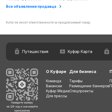
Все объявления продавца
Kufar не несет ответственности за предлагаемый товар.
Путешествия
Куфар Карта
О Куфаре
Для бизнеса
Команда
Тарифы
П
Вакансии
Размещение баннеров
П
Куфар Медиа
Спецпроекты
Для прессы
Наведите камеру
на QR-код и скачивайте
приложение