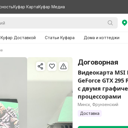
сность
Куфар Карта
Куфар Медиа
 Куфар Доставкой
Статьи Куфара
Дома и коттеджи
ие
Договорная
Видеокарта MSI 
GeForce GTX 295 
с двумя графич
процессорами
Минск, Фрунзенский
Доставка