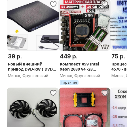
39 р.
449 р.
75 р.
новый внешний
Комплект X99 Intel
Процесс
привод DVD-RW ( DVD
Xeon 2680 v4 -28
4570 - 
Super Multi ) USB
потоков, DDR4 16GB,
состоя
Минск, Фрунзенский
Минск, Фрунзенский
Минск,
новый
Гарантия