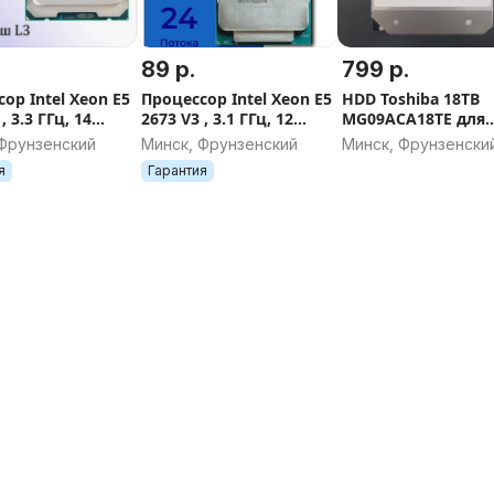
89 р.
799 р.
ор Intel Xeon E5
Процессор Intel Xeon E5
HDD Toshiba 18TB
, 3.3 ГГц, 14
2673 V3 , 3.1 ГГц, 12
MG09ACA18TE для
8 потоков
ядер, 24 потока
хранения данных,
 Фрунзенский
Минск, Фрунзенский
Минск, Фрунзенски
сервера
я
Гарантия