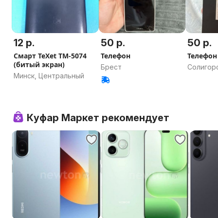
12 р.
50 р.
50 р.
Смарт TeXet TM-5074
Телефон
Телефон
(битый экран)
Брест
Солигорс
Минск, Центральный
область
Куфар Маркет рекомендует