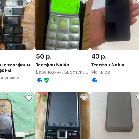
50 р.
40 р.
ые телефоны
Телефон Nokia
Телефон Nokia
тфоны
Барановичи, Брестская
Могилев
енинский
область