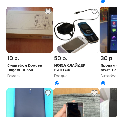
10 р.
50 р.
30 р.
Смартфон Doogee
NOKIA СЛАЙДЕР
Продам
Dagger DG550
ВИНТАЖ
texet Х 
Гомель
Гродно
Витебск