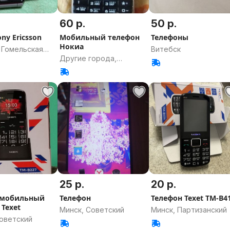
60 р.
50 р.
ony Ericsson
Мобильный телефон
Телефоны
Нокиа
 Гомельская
Витебск
Другие города,
Гродненская область
25 р.
20 р.
 мобильный
Телефон
Телефон Texet TM-B4
 Texet
Минск, Советский
Минск, Партизанский
Советский