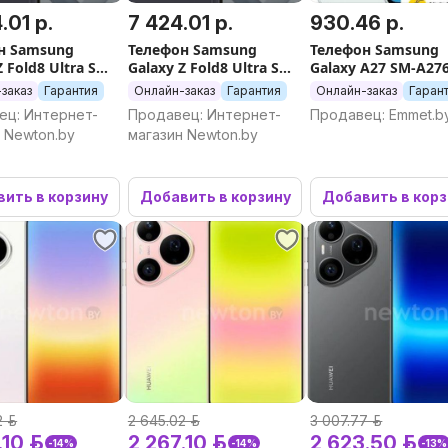
.01 р.
7 424.01 р.
930.46 р.
н Samsung
Телефон Samsung
Телефон Samsung
Z Fold8 Ultra SM-
Galaxy Z Fold8 Ultra SM-
Galaxy A27 SM-A27
6GB/1TB (серый)
F976B 12GB/512GB
6GB/128GB (зелен
заказ
Гарантия
Онлайн-заказ
Гарантия
Онлайн-заказ
Гаран
(серый)
ец: Интернет-
Продавец: Интернет-
Продавец: Emmet.b
 Newton.by
магазин Newton.by
ить в корзину
Добавить в корзину
Добавить в кор
 р.
2 645.02 р.
3 007.77 р.
10 р.
2 267.10 р.
2 623.50 р.
-14%
-14%
-13%