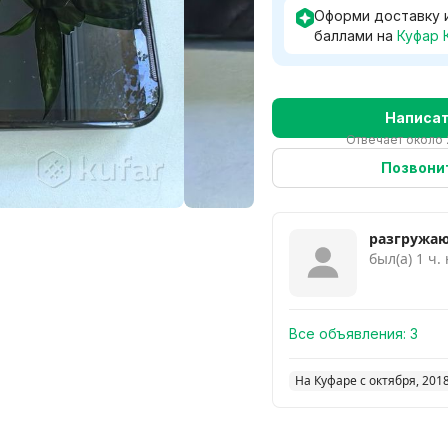
Оформи доставку 
баллами на
Куфар 
Написа
Отвечает около 
Позвони
разгружа
был(а) 1 ч.
Все объявления:
3
На Куфаре с октября, 201