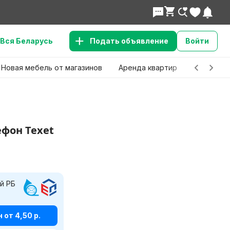
Вся Беларусь
Подать объявление
Войти
Новая мебель от магазинов
Аренда квартир
Детские 
фон Texet
й РБ
от 4,50 р.