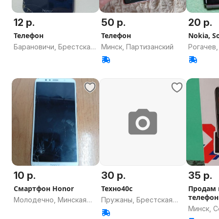
12 р.
50 р.
20 р.
Телефон
Телефон
Nokia, S
Барановичи, Брестская
Минск, Партизанский
Рогачев,
область
область
10 р.
30 р.
35 р.
Смартфон Honor
Техно40с
Продам
телефон
Молодечно, Минская
Пружаны, Брестская
Минск, 
область
область