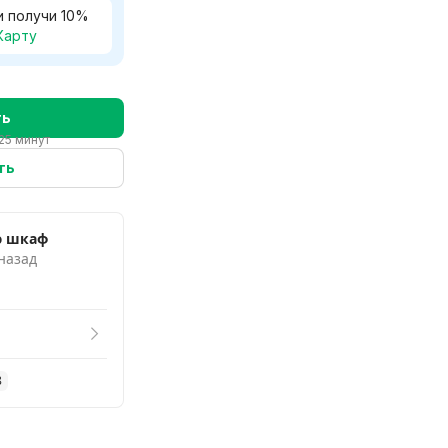
и получи
10
%
Карту
ть
25 минут
ть
ю шкаф
 назад
8