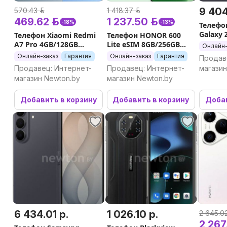
9 404
570.43 р.
1 418.37 р.
469.62 р.
1 237.50 р.
-18%
-13%
Телефо
Galaxy 
Телефон Xiaomi Redmi
Телефон HONOR 600
F976B 1
A7 Pro 4GB/128GB
Lite eSIM 8GB/256GB
Онлайн-
международная версия
международная версия
Онлайн-заказ
Гарантия
Онлайн-заказ
Гарантия
Продав
(синий)
(зеленый)
Продавец: Интернет-
Продавец: Интернет-
магазин
магазин Newton.by
магазин Newton.by
Добавить в корзину
Добавить в корзину
Добав
6 434.01 р.
1 026.10 р.
2 645.02
2 267.