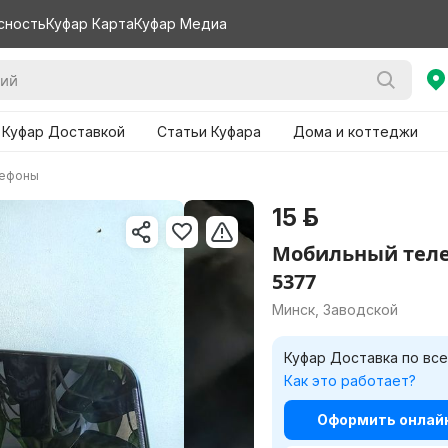
сность
Куфар Карта
Куфар Медиа
 Куфар Доставкой
Статьи Куфара
Дома и коттеджи
лефоны
15 р.
Мобильный теле
5377
Минск, Заводской
Куфар Доставка по все
Как это работает?
Оформить онлайн 