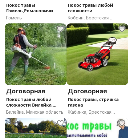
Покос травы
Покос травы любой
Гомель,Романовичи
сложности
Гомель
Кобрин, Брестская
область
Договорная
Договорная
Покос травы любой
Покос травы, стрижка
сложности Вилейка,
газона
Вилейский рае
Вилейка, Минская область
Жабинка, Брестская
область