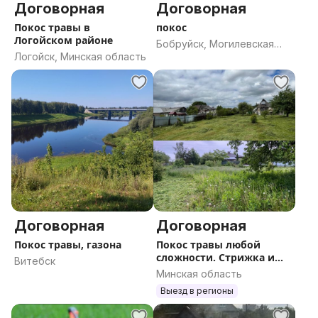
Договорная
Договорная
Покос травы в
покос
Логойском районе
Бобруйск, Могилевская
Логойск, Минская область
область
Договорная
Договорная
Покос травы, газона
Покос травы любой
сложности. Стрижка и
Витебск
уход за газоном.
Минская область
Выезд в регионы