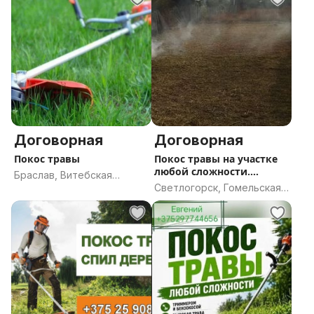
Договорная
Договорная
Покос травы
Покос травы на участке
любой сложности.
Браслав, Витебская
Качество о
Светлогорск, Гомельская
область
область