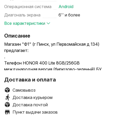
Операционная система
Android
Диагональ экрана
6'' и более
Все характеристики
Описание
Магазин "Ф1" (г Пинск, ул Первомайская д 134)
предлагает:
.
Телефон HONOR 400 Lite 8GB/256GB
международная версия (бирюзово-зеленый) БУ
Код товара 91156
Доставка и оплата
.
Внешнее состояние на 8 из 10. Есть царапины как на
Самовывоз
задней крышке так и на экране. Технически без
Доставка курьером
проблем и нареканий. В комплекте телефон, чехол и
Доставка почтой
коробка.
Пункт выдачи заказов
.