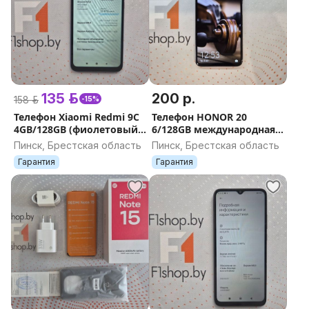
135 р.
200 р.
158 р.
-15%
Телефон Xiaomi Redmi 9C
Телефон HONOR 20
4GB/128GB (фиолетовый)
6/128GB международная
БУ
версия (полночный
Пинск, Брестская область
Пинск, Брестская область
черный) БУ
Гарантия
Гарантия