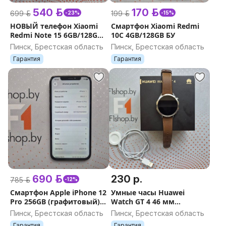
540 р.
170 р.
699 р.
199 р.
-23%
-15%
НОВЫЙ телефон Xiaomi
Смартфон Xiaomi Redmi
Redmi Note 15 6GB/128GB
10C 4GB/128GB БУ
(черный)
Пинск, Брестская область
Пинск, Брестская область
Гарантия
Гарантия
690 р.
230 р.
785 р.
-12%
Смартфон Apple iPhone 12
Умные часы Huawei
Pro 256GB (графитовый)
Watch GT 4 46 мм
БУ
(коричневый) БУ
Пинск, Брестская область
Пинск, Брестская область
Гарантия
Гарантия