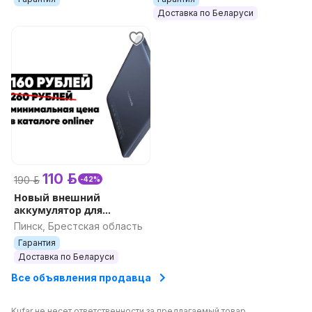
Доставка по Беларуси
110 р.
190 р.
-42%
Новый внешний
аккумулятор для
ноутбуков/телефонов
Пинск, Брестская область
Baseus Blade 2 65W
Гарантия
Доставка по Беларуси
Все объявления продавца
Kufar не несет ответственности за предлагаемый товар.