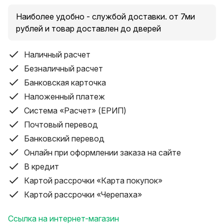
p.s. Ещё больше товаров в нашем интернет-магазине
www.F1Shop.by
Наиболее удобно - службой доставки. от 7ми
p.s. Возможно в кредит, переплата за 12 месяцев 8%
рублей и товар доставлен до дверей
(оформление через БеларусБанк по всей стране,
нужен только паспорт)
Наличный расчет
p.s. Отправим по РБ (с заключением договора купли
Безналичный расчет
продажи), доставка от 3 рублей.
Банковская карточка
p.s. Купим ваш компьютер, ноутбук или
Наложенный платеж
комплектующие (или обмен на любое компьютерное
Система «Расчет» (ЕРИП)
железо)
p.s. Смотрите другие объявления
Почтовый перевод
p.s. Даём 2 дня на проверку, если не понравится -
Банковский перевод
можно обменять на другой товар, или вернуть при
Онлайн при оформлении заказа на сайте
наличии скрытого дефекта.
В кредит
Картой рассрочки «Карта покупок»
Картой рассрочки «Черепаха»
Ссылка на интернет-магазин