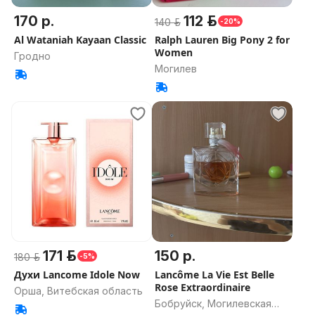
170 р.
112 р.
140 р.
-20%
Al Wataniah Kayaan Classic
Ralph Lauren Big Pony 2 for
Women
Гродно
Могилев
171 р.
150 р.
180 р.
-5%
Духи Lancome Idole Now
Lancôme La Vie Est Belle
Rose Extraordinaire
Орша, Витебская область
Бобруйск, Могилевская