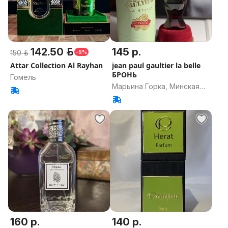
142.50 р.
145 р.
150 р.
-5%
Attar Collection Al Rayhan
jean paul gaultier la belle
БРОНЬ
Гомель
Марьина Горка, Минская
область
160 р.
140 р.