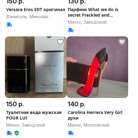
150 р.
130 р.
Versace Eros EDT оригинал
Парфюм What we do is
secret Freckled and
Фаниполь, Минская
Beautiful
Минск, Заводской
область
150 р.
140 р.
Туалетная вода мужская
Carolina Herrera Very Girl
POUR LUI
духи
Минск, Заводской
Минск, Московский