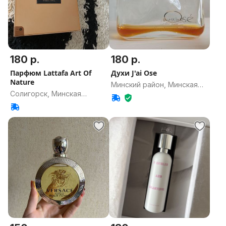
180 р.
180 р.
Парфюм Lattafa Art Of
Духи J'ai Ose
Nature
Минский район, Минская
Солигорск, Минская
область
область