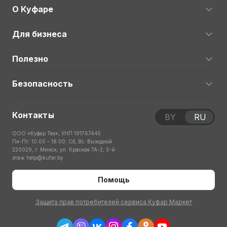
О Куфаре
Для бизнеса
Полезно
Безопасность
Контакты
BY
RU
ООО «Куфар Тех», УНП 191767445
Пн-Пт: 10:00 – 18:00; Сб, Вс: Выходной
220029, г. Минск, ул. Красная 7А-2, 3-й
этаж
help@kufar.by
Помощь
Защита прав потребителей сервиса Куфар Маркет