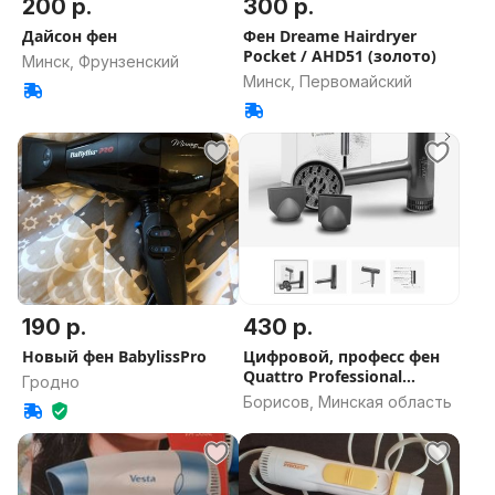
200 р.
300 р.
Дайсон фен
Фен Dreame Hairdryer
Pocket / AHD51 (золото)
Минск, Фрунзенский
Минск, Первомайский
190 р.
430 р.
Новый фен BabylissPro
Цифровой, професс фен
Quattro Professional
Гродно
Athena
Борисов, Минская область