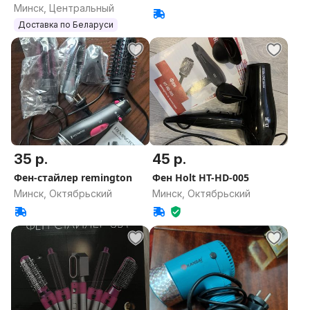
1:1 к оригиналу
Минск, Центральный
Доставка по Беларуси
35 р.
45 р.
Фен-стайлер remington
Фен Holt HT-HD-005
Минск, Октябрьский
Минск, Октябрьский