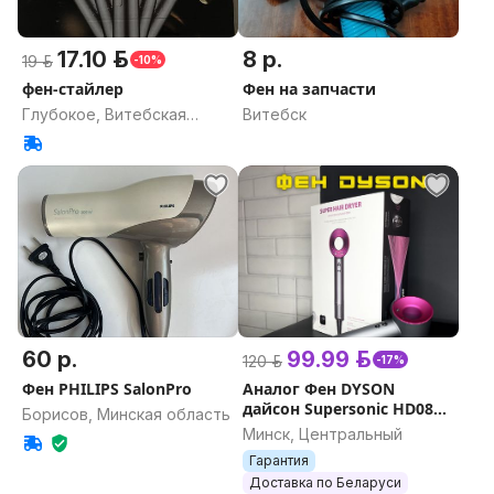
17.10 р.
8 р.
19 р.
-10%
фен-стайлер
Фен на запчасти
Глубокое, Витебская
Витебск
область
60 р.
99.99 р.
120 р.
-17%
Фен PHILIPS SalonPro
Аналог Фен DYSON
дайсон Supersonic HD08
Борисов, Минская область
Дайсон - Копия
Минск, Центральный
оригинала
Гарантия
Доставка по Беларуси