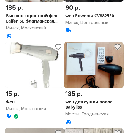
185 р.
90 р.
Высокоскоростной фен
Фен Rowenta CV8825F0
Laifen SE флагманская
Минск, Центральный
версия
Минск, Московский
15 р.
135 р.
Фен
Фен для сушки волос
Babyliss
Минск, Московский
Мосты, Гродненская
область