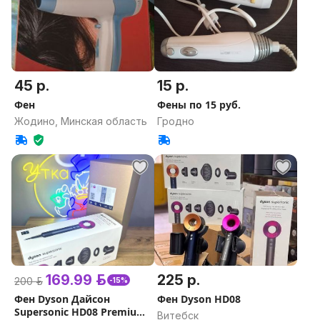
45 р.
15 р.
Фен
Фены по 15 руб.
Жодино, Минская область
Гродно
169.99 р.
225 р.
200 р.
-15%
Фен Dyson Дайсон
Фен Dyson HD08
Supersonic HD08 Premium
Витебск