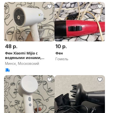
48 р.
10 р.
Фен Xiaomi Mijia с
Фен
водяными ионами,
Гомель
модель CMJ01LX
Минск, Московский