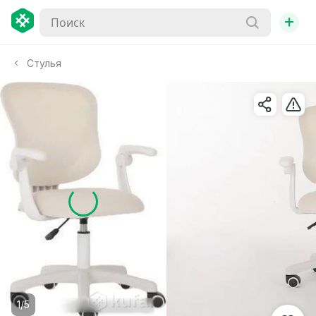
+
Стулья
1/5