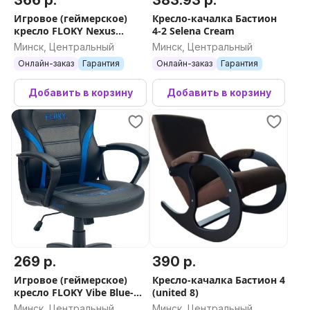
366 р.
383.93 р.
Игровое (геймерское)
Кресло-качалка Бастион
кресло FLOKY Nexus
4-2 Selena Cream
Black-Grey V3
Минск, Центральный
Минск, Центральный
Онлайн-заказ
Гарантия
Онлайн-заказ
Гарантия
Добавить в корзину
Добавить в корзину
269 р.
390 р.
Игровое (геймерское)
Кресло-качалка Бастион 4
кресло FLOKY Vibe Blue-
(united 8)
Black
Минск, Центральный
Минск, Центральный