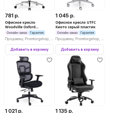
781 р.
1 045 р.
Офисное кресло
Офисное кресло UTFC
Woodville Oxford
Киото серый пластик
(слоновая кость)
Онлайн-заказ
Гарантия
Онлайн-заказ
Гарантия
Продавец: Promtorgshop, П
Продавец: Promtorgshop, П
ромторгшоп
ромторгшоп
Добавить в корзину
Добавить в корзину
1 021 р.
1 135 р.