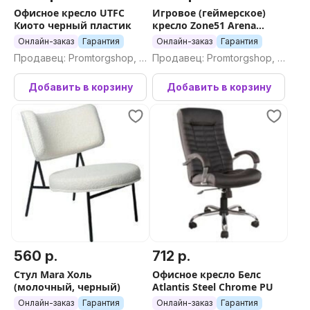
Офисное кресло UTFC
Игровое (геймерское)
Киото черный пластик
кресло Zone51 Arena
Extreme (черный)
Онлайн-заказ
Гарантия
Онлайн-заказ
Гарантия
Продавец: Promtorgshop, П
Продавец: Promtorgshop, П
ромторгшоп
ромторгшоп
Добавить в корзину
Добавить в корзину
560 р.
712 р.
Стул Mara Холь
Офисное кресло Белс
(молочный, черный)
Atlantis Steel Chrome PU
Онлайн-заказ
Гарантия
Онлайн-заказ
Гарантия