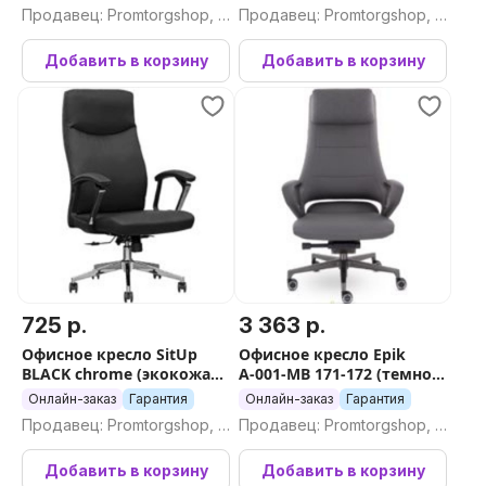
Продавец: Promtorgshop, П
Продавец: Promtorgshop, П
ромторгшоп
ромторгшоп
Добавить в корзину
Добавить в корзину
725 р.
3 363 р.
Офисное кресло SitUp
Офисное кресло Epik
BLACK chrome (экокожа
А-001-MB 171-172 (темно-
BLACK)
серый/ коричневый)
Онлайн-заказ
Гарантия
Онлайн-заказ
Гарантия
Продавец: Promtorgshop, П
Продавец: Promtorgshop, П
ромторгшоп
ромторгшоп
Добавить в корзину
Добавить в корзину