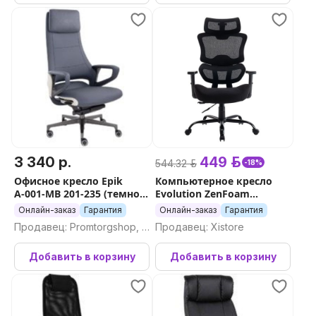
3 340 р.
449 р.
544.32 р.
-18%
Офисное кресло Epik
Компьютерное кресло
А-001-MB 201-235 (темно-
Evolution ZenFoam
синий/кремовый)
(черный)
Онлайн-заказ
Гарантия
Онлайн-заказ
Гарантия
Продавец: Promtorgshop, П
Продавец: Xistore
ромторгшоп
Добавить в корзину
Добавить в корзину