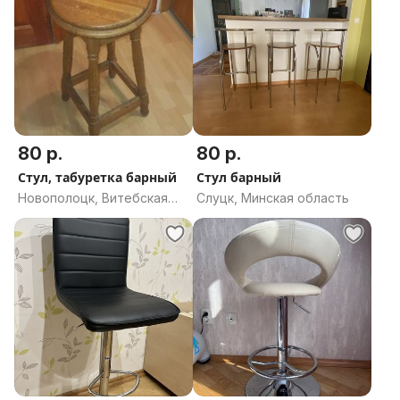
80 р.
80 р.
Стул, табуретка барный
Стул барный
Новополоцк, Витебская
Слуцк, Минская область
область