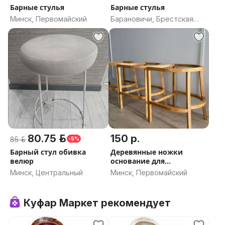
Барные стулья
Барные стулья
Минск, Первомайский
Барановичи, Брестская
область
80.75 р.
150 р.
85 р.
-5%
Барный стул обивка
Деревянные ножки
велюр
основание для
полубарного стула
Минск, Центральный
Минск, Первомайский
Куфар Маркет рекомендует