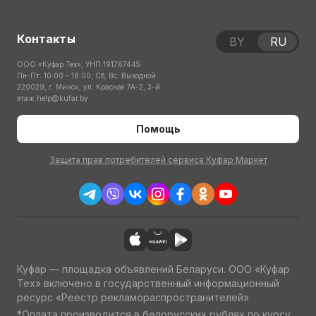
Контакты
BY
RU
ООО «Куфар Тех», УНП 191767445
Пн-Пт: 10:00 – 18:00; Сб, Вс: Выходной
220029, г. Минск, ул. Красная 7А-2, 3-й
этаж
help@kufar.by
Помощь
Защита прав потребителей сервиса Куфар Маркет
Куфар — площадка объявлений Беларуси. ООО «Куфар
Тех» включено в государственный информационный
ресурс «Реестр рекламораспространителей»
*Оплата производится в белорусских рублях по курсу