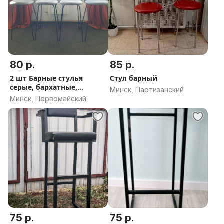
80 р.
85 р.
2 шт Барные стулья
Стул барный
серые, бархатные,
Минск, Партизанский
высокие
Минск, Первомайский
75 р.
75 р.