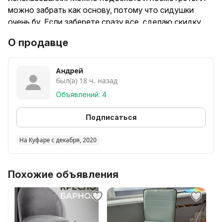
можно забрать как основу, потому что сидушки
очень бу. Если заберете сразу все, сделаю скидку.
Есть стулья с трещиной, как на фото
О продавце
Цена за 1
Андрей
был(а) 18 ч. назад
Объявлений: 4
Подписаться
На Куфаре с декабря, 2020
Похожие объявления