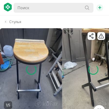
+
Стулья
1/5