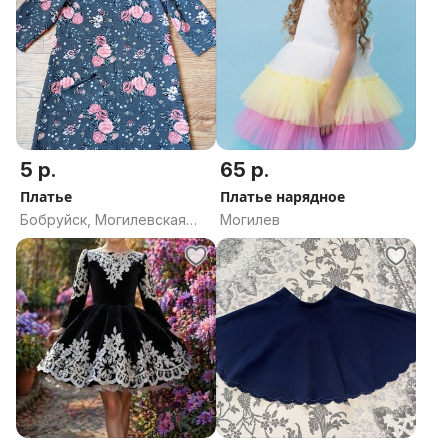
5 р.
65 р.
Платье
Платье нарядное
Бобруйск, Могилевская
Могилев
область