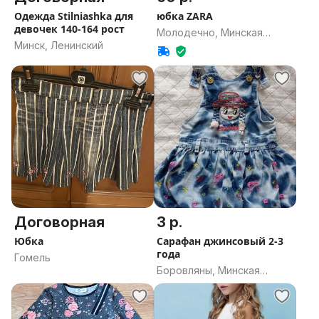
Одежда Stilniashka для
юбка ZARA
девочек 140-164 рост
Молодечно, Минская
Минск, Ленинский
область
Договорная
3 р.
Юбка
Сарафан джинсовый 2-3
года
Гомель
Боровляны, Минская
область