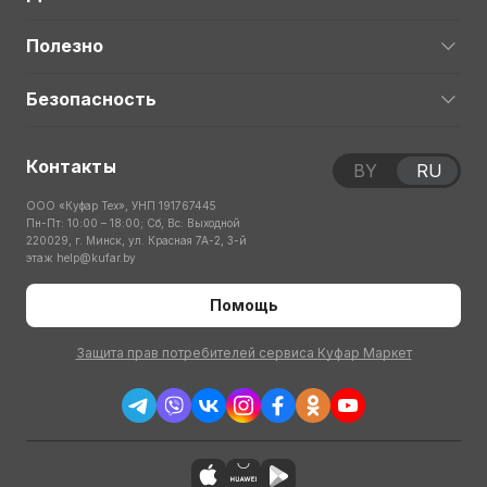
Полезно
Безопасность
Контакты
BY
RU
ООО «Куфар Тех», УНП 191767445
Пн-Пт: 10:00 – 18:00; Сб, Вс: Выходной
220029, г. Минск, ул. Красная 7А-2, 3-й
этаж
help@kufar.by
Помощь
Защита прав потребителей сервиса Куфар Маркет