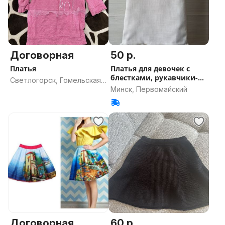
Договорная
50 р.
Платья
Платья для девочек с
блестками, рукавчики-
Светлогорск, Гомельская
крылышки
Минск, Первомайский
область
Договорная
60 р.