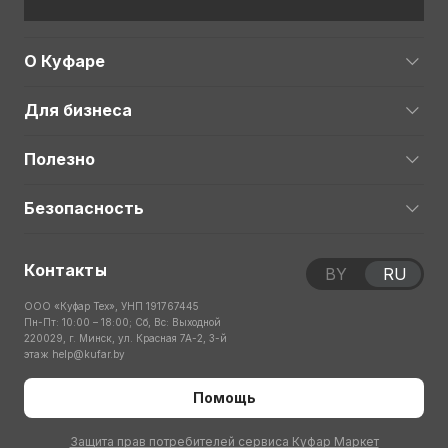
О Куфаре
Для бизнеса
Полезно
Безопасность
Контакты
BY
RU
ООО «Куфар Тех», УНП 191767445
Пн-Пт: 10:00 – 18:00; Сб, Вс: Выходной
220029, г. Минск, ул. Красная 7А-2, 3-й
этаж
help@kufar.by
Помощь
Защита прав потребителей сервиса Куфар Маркет