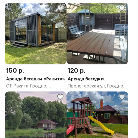
Горанский сельсовет,
Щучинский сельсовет,
Минский район, Минская
Щучинский район,
область
Гродненская область
150 р.
120 р.
Аренда беседки «Ракита»
Аренда беседки
СТ Ракита-Гродно,
Пролетарская ул, Гродно,
Подлабенский сельсовет,
Гродненская область
Гродненский район,
Гродненская область