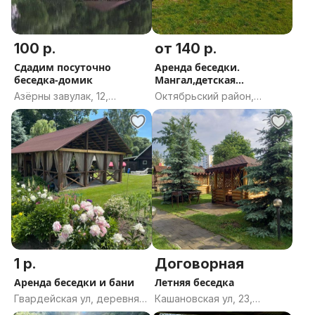
100 р.
от 140 р.
Сдадим посуточно
Аренда беседки.
беседка-домик
Мангал,детская
площадка.
Азёрны завулак, 12,
Октябрьский район,
агрогородок Михалёво 1,
Могилёв, Могилёвская
Бортниковский сельсовет,
область
Бобруйский район,
Могилёвская область
1 р.
Договорная
Аренда беседки и бани
Летняя беседка
Гвардейская ул, деревня
Кашановская ул, 23,
Брили, Веселовский
Могилёв, Могилёвская