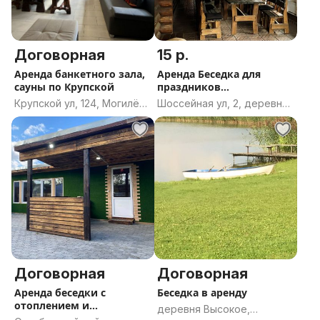
Договорная
15 р.
Аренда банкетного зала,
Аренда Беседка для
сауны по Крупской
праздников
(отапливаемая)
Крупской ул, 124, Могилёв,
Шоссейная ул, 2, деревня
Могилёвская область
Павловка, Мостокский
сельсовет, Могилёвский
район, Могилёвская
область
Договорная
Договорная
Аренда беседки с
Беседка в аренду
отоплением и
деревня Высокое,
кондиционером