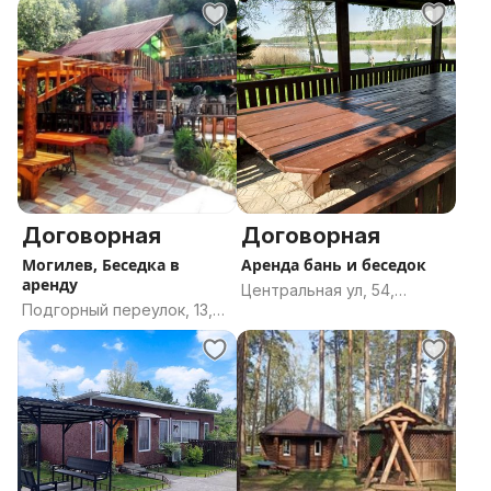
сельсовет, Борисовский
область
район, Минская область
Договорная
Договорная
Могилев, Беседка в
Аренда бань и беседок
аренду
Центральная ул, 54,
Подгорный переулок, 13,
посёлок Даниловичи,
Могилёв, Могилёвская
Добринёвский сельсовет,
область
Дзержинский район,
Минская область