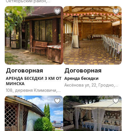
Октябрьский район,
Усяжский сельсовет,
Могилёв, Могилёвская
Смолевичский район,
область
Минская область
Договорная
Договорная
АРЕНДА БЕСЕДКИ 3 КМ ОТ
Аренда беседки
МИНСКА
Аксёнова ул, 22, Гродно,
108, деревня Климовичи,
Гродненская область
Новодворский сельсовет,
Минский район, Минская
область