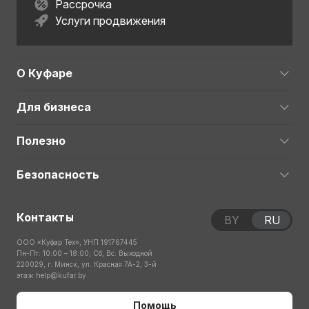
Рассрочка
Услуги продвижения
О Куфаре
Для бизнеса
Полезно
Безопасность
Контакты
BY
RU
ООО «Куфар Тех», УНП 191767445
Пн-Пт: 10:00 – 18:00; Сб, Вс: Выходной
220029, г. Минск, ул. Красная 7А-2, 3-й
этаж
help@kufar.by
Помощь