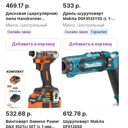
469.17 р.
533 р.
Дисковая (циркулярная)
Дрель-шуруповерт
пила Hanskonner
Makita DDF453SYX5 (с 1-
HCS50210
им АКБ)
Минск, Центральный
Минск, Центральный
Онлайн-заказ
Онлайн-заказ
Гарантия
Добавить в корзину
Добавить в корзину
532.68 р.
612.78 р.
Винтоверт Daewoo Power
Шуруповерт Makita
DAX 3521Li SET (с 1-им
DF012DSE