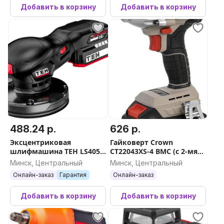
Добавить в корзину
Добавить в корзину
488.24 р.
626 р.
Эксцентриковая
Гайковерт Crown
шлифмашина TEH LS405-
CT22043XS-4 BMC (с 2-мя
1B (с 1-им АКБ)
АКБ, кейс)
Минск, Центральный
Минск, Центральный
Онлайн-заказ
Гарантия
Онлайн-заказ
Добавить в корзину
Добавить в корзину