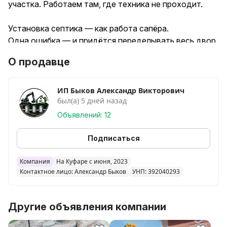
участка. Работаем там, где техника не проходит.
Установка септика — как работа сапёра.
Одна ошибка — и придётся переделывать весь двор.
Именно поэтому мы подходим к земляным работам
О продавце
максимально аккуратно.
Что делаем: • установка канализационных колец и
труб
ИП Быков Александр Викторович
был(а) 5 дней назад
• копка траншей под кабель и коммуникации
• демонтаж старых сооружений
Объявлений: 12
Наше преимущесство- это забота о клиете. Мы
предоставляем услуги на выбор:
Подписаться
копка в ручную
работа техникой
Компания
На Куфаре с июня, 2023
Контактное лицо: Александр Быков
УНП: 392040293
Также с вами будет общаться опытный мастер, он
поможет выбрать материал и рассчитает самые
Другие объявления компании
выгодные цены для вашего участка.
Работаем без: