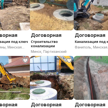
.
ворная
Договорная
Договорная
зация под ключ
Строительство
Канализация под 
конализации
яны, Минская
Фаниполь, Минская
Минск, Партизанский
ь
область
ворная
Договорная
Договорная