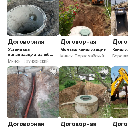
Скидка 10% на первый заказ.
Пишите в личные сообщения или звоните по телефону
Договорная
Договорная
Дого
Установка
Монтаж канализации
Канали
канализации из жб
Минск, Первомайский
Боровл
колец
Минск, Фрунзенский
област
Договорная
Договорная
Дого