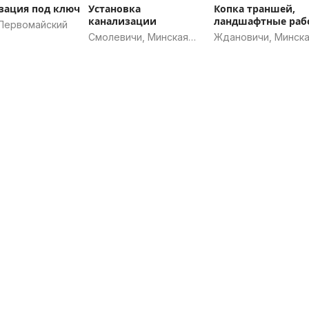
зация под ключ
Установка
Копка траншей,
канализации
ландшафтные раб
 Первомайский
Смолевичи, Минская
Ждановичи, Минск
область
область