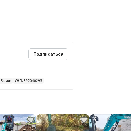
ксимально аккуратно.
уб
ставляем услуги на выбор:
Подписаться
может выбрать материал и
 Быков
УНП: 392040293
.
х местах, где техника просто