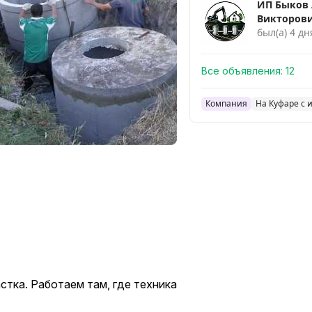
ИП Быков 
Викторов
был(а) 4 дн
Все объявления:
12
Компания
На Куфаре с 
стка. Работаем там, где техника