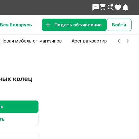
Вся Беларусь
Подать объявление
Войти
Новая мебель от магазинов
Аренда квартир
Детские 
ных колец
ть
ть