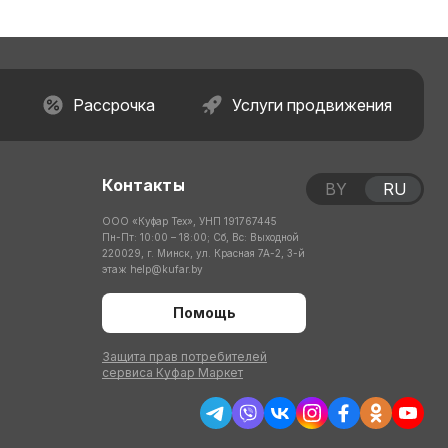
Рассрочка
Услуги продвижения
Контакты
BY
RU
ООО «Куфар Тех», УНП 191767445
Пн-Пт: 10:00 – 18:00; Сб, Вс: Выходной
220029, г. Минск, ул. Красная 7А-2, 3-й
этаж
help@kufar.by
Помощь
Защита прав потребителей
сервиса Куфар Маркет