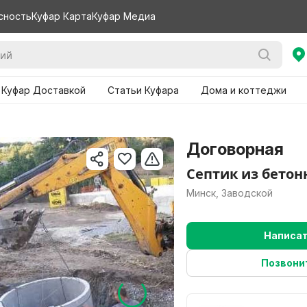
сность
Куфар Карта
Куфар Медиа
 Куфар Доставкой
Статьи Куфара
Дома и коттеджи
Договорная
Септик из бетон
Минск, Заводской
Написа
Позвони