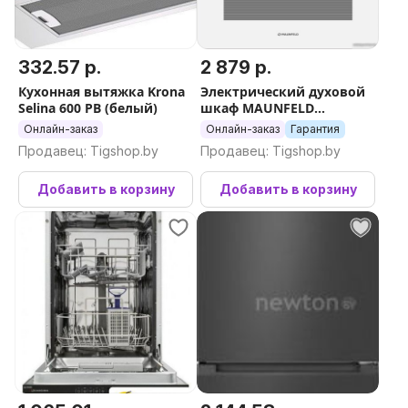
332.57 р.
2 879 р.
Кухонная вытяжка Krona
Электрический духовой
Selina 600 PB (белый)
шкаф MAUNFELD
MEOR7217DMW
Онлайн-заказ
Онлайн-заказ
Гарантия
Продавец: Tigshop.by
Продавец: Tigshop.by
Добавить в корзину
Добавить в корзину