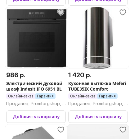
986 р.
1 420 р.
Электрический духовой
Кухонная вытяжка Meferi
шкаф Indesit IFO 6951 BL
TUBE35IX Comfort
Онлайн-заказ
Гарантия
Онлайн-заказ
Гарантия
Продавец: Promtorgshop, П
Продавец: Promtorgshop, П
ромторгшоп
ромторгшоп
Добавить в корзину
Добавить в корзину