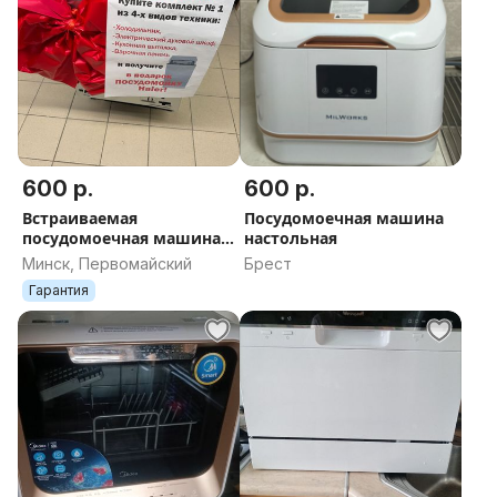
600 р.
600 р.
Встраиваемая
Посудомоечная машина
посудомоечная машина
настольная
Haier HDWE9-191RU
Минск, Первомайский
Брест
Гарантия