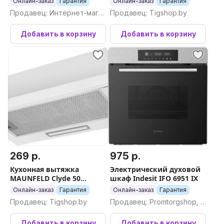
Онлайн-заказ
Гарантия
Онлайн-заказ
Гарантия
Продавец: Интернет-магаз
Продавец: Tigshop.by
ин Newton.by
Добавить в корзину
Добавить в корзину
269 р.
975 р.
Кухонная вытяжка
Электрический духовой
MAUNFELD Clyde 50
шкаф Indesit IFO 6951 IX
(белое стекло)
Онлайн-заказ
Гарантия
Онлайн-заказ
Гарантия
Продавец: Tigshop.by
Продавец: Promtorgshop, П
ромторгшоп
Добавить в корзину
Добавить в корзину