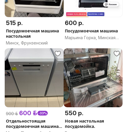
515 р.
600 р.
Посудомоечная машина
Посудомоечная машина
настольная
Марьина Горка, Минская
Минск, Фрунзенский
область
600 р.
550 р.
900 р.
-33%
Отдельностоящая
Новая настольная
посудомоечная машина
посудомойка.
Weissgauff DW 4012