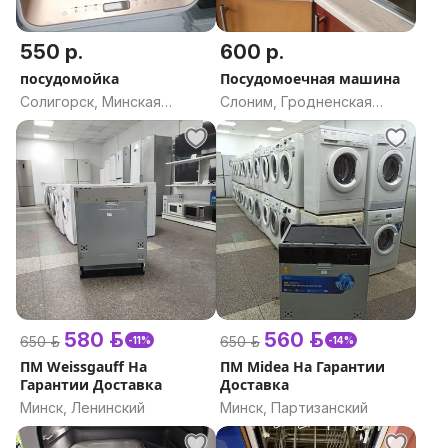
550 р.
600 р.
посудомойка
Посудомоечная машина
Солигорск, Минская
Слоним, Гродненская
область
область
580 р.
560 р.
650 р.
650 р.
-11%
-14%
ПМ Weissgauff На
ПМ Midea На Гарантии
Гарантии Доставка
Доставка
Минск, Ленинский
Минск, Партизанский