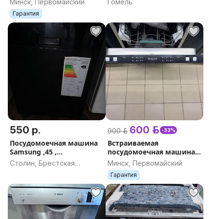
Минск, Первомайский
Гомель
Гарантия
550 р.
600 р.
900 р.
-33%
Посудомоечная машина
Встраиваемая
Samsung ,45 ,
посудомоечная машина
встраиваемая
Weissgauff BDW 4026
Столин, Брестская
Минск, Первомайский
область
Гарантия