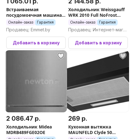
1 065.01 р.
2 144.58 р.
Встраиваемая
Холодильник Weissgauff
посудомоечная машина
WRK 2010 Full NoFrost
Schaub Lorenz SLG VI4405
Inverter Dark Grey
Онлайн-заказ
Гарантия
Онлайн-заказ
Гарантия
Продавец: Emmet.by
Продавец: Интернет-магаз
ин Newton.by
Добавить в корзину
Добавить в корзину
2 086.47 р.
269 р.
Холодильник Midea
Кухонная вытяжка
MDRB489FGE02OE
MAUNFELD Clyde 50
(черное стекло)