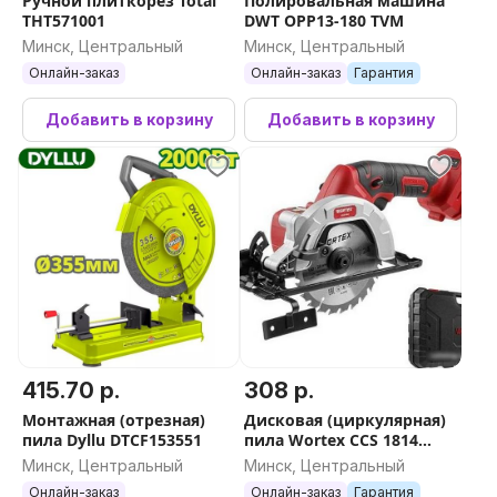
Ручной плиткорез Total
Полировальная машина
THT571001
DWT OPP13-180 TVM
Минск, Центральный
Минск, Центральный
Онлайн-заказ
Онлайн-заказ
Гарантия
Добавить в корзину
Добавить в корзину
415.70 р.
308 р.
Монтажная (отрезная)
Дисковая (циркулярная)
пила Dyllu DTCF153551
пила Wortex CCS 1814
0329268 (без АКБ)
Минск, Центральный
Минск, Центральный
Онлайн-заказ
Онлайн-заказ
Гарантия