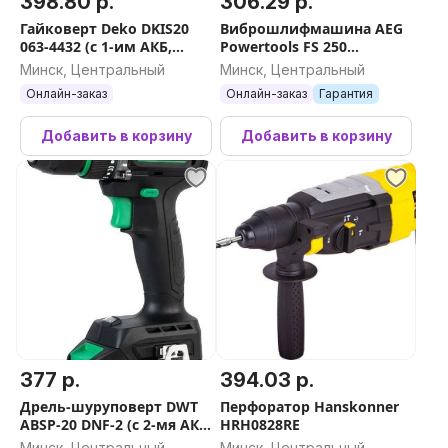
398.80 р.
306.29 р.
Гайковерт Deko DKIS20
Виброшлифмашина AEG
063-4432 (с 1-им АКБ,
Powertools FS 250
кейс)
4935472164
Минск, Центральный
Минск, Центральный
Онлайн-заказ
Онлайн-заказ
Гарантия
Добавить в корзину
Добавить в корзину
377 р.
394.03 р.
Дрель-шуруповерт DWT
Перфоратор Hanskonner
ABSP-20 DNF-2 (с 2-мя АКБ,
HRH0828RE
кейс)
Минск, Центральный
Минск, Центральный