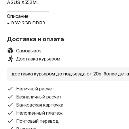
ASUS X553M.
_____________________
Описание:
• ОЗУ: 2GB DDR3.
• Процессор: Intel(R) Pentium(R) N3540 2.20GHz.
• Видеокарта: Intel(R) HD Graphics.
Доставка и оплата
• Накопитель: SSD 256GB.
"Износ Аккумулятора 50%".
Самовывоз
_____________________
Доставка курьером
Комплектация:
Зарядное устройство.
доставка курьером до подъезда от 20р, более дета
_____________________
Гарантия:
Наличный расчет
• На мобильные телефоны до Двух недель.
Безналичный расчет
• На другую технику до Одного месяца.
Банковская карточка
_____________________
Возможна покупка в рассрочку:
Наложенный платеж
• Халва на 3-6 месяца.
Почтовый перевод
• Карта покупок на 4 месяцев.