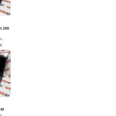
n 250
я
и
1M
я