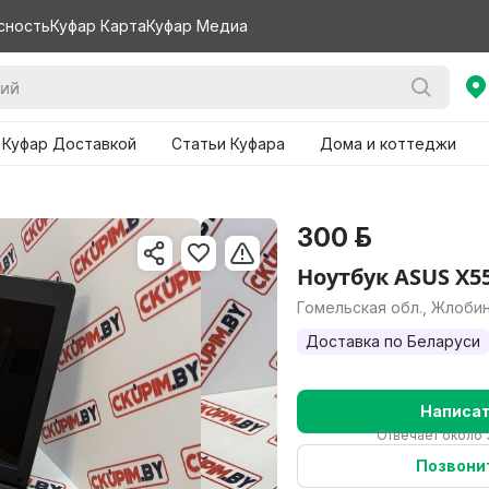
сность
Куфар Карта
Куфар Медиа
 Куфар Доставкой
Статьи Куфара
Дома и коттеджи
300 р.
Ноутбук ASUS X5
Гомельская обл., Жлоби
Доставка по Беларуси
Написа
Отвечает около 
Позвони