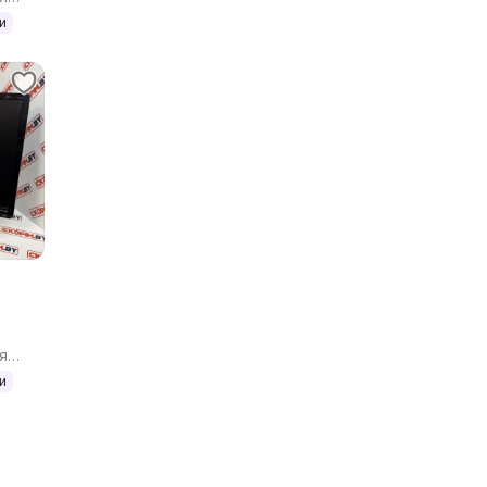
и
я
и