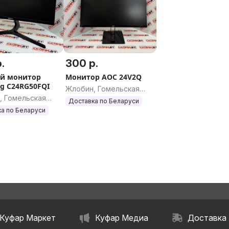
.
300 р.
й монитор
Монитор AOC 24V2Q
g C24RG50FQI
Жлобин, Гомельская
, Гомельская
область
Доставка по Беларуси
ь
а по Беларуси
Куфар Маркет
Куфар Медиа
Доставка