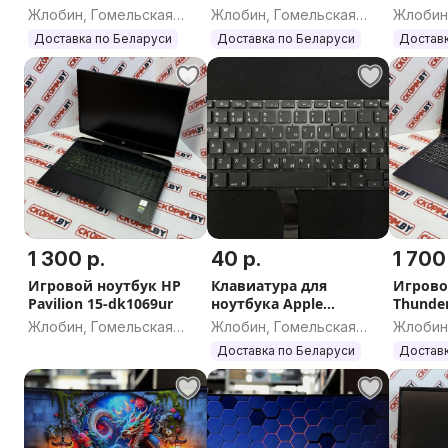
Жлобин, Гомельская
Жлобин, Гомельская
Жлобин
область
область
област
Доставка по Беларуси
Доставка по Беларуси
Доставк
1 300 р.
40 р.
1 700
Игровой ноутбук HP
Клавиатура для
Игрово
Pavilion 15-dk1069ur
ноутбука Apple
Thunder
Macbook Air 13''
D
Жлобин, Гомельская
Жлобин, Гомельская
Жлобин
область
область
област
Доставка по Беларуси
Доставк