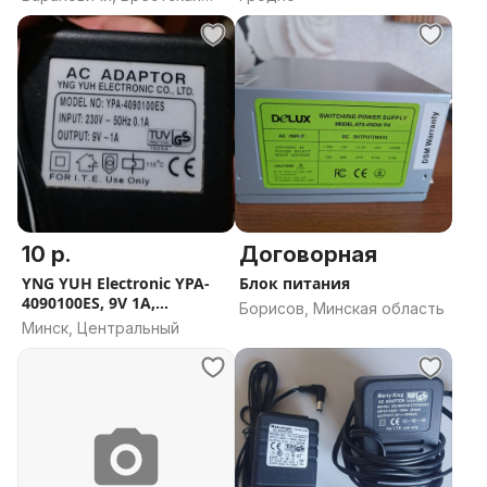
область
10 р.
Договорная
YNG YUH Electronic YPA-
Блок питания
4090100ES, 9V 1A,
Борисов, Минская область
5.5х2.1мм
Минск, Центральный