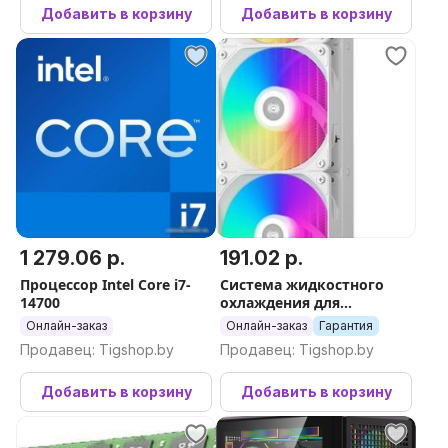
Добавить в корзину
Добавить в корзину
1 279.06 р.
191.02 р.
Процессор Intel Core i7-
Система жидкостного
14700
охлаждения для
процессора PCCooler
Онлайн-заказ
Онлайн-заказ
Гарантия
DA360 ARGB (белый)
Продавец: Tigshop.by
Продавец: Tigshop.by
Добавить в корзину
Добавить в корзину