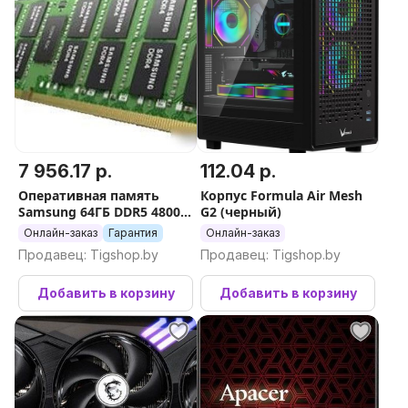
7 956.17 р.
112.04 р.
Оперативная память
Корпус Formula Air Mesh
Samsung 64ГБ DDR5 4800
G2 (черный)
МГц M321R8GA0BB0-CQK
Онлайн-заказ
Гарантия
Онлайн-заказ
Продавец: Tigshop.by
Продавец: Tigshop.by
Добавить в корзину
Добавить в корзину