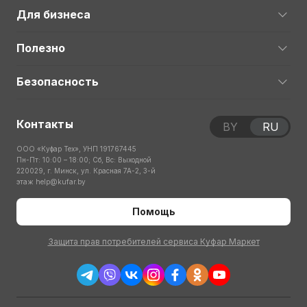
Для бизнеса
Полезно
Безопасность
Контакты
BY
RU
ООО «Куфар Тех», УНП 191767445
Пн-Пт: 10:00 – 18:00; Сб, Вс: Выходной
220029, г. Минск, ул. Красная 7А-2, 3-й
этаж
help@kufar.by
Помощь
Защита прав потребителей сервиса Куфар Маркет