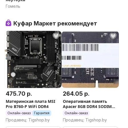
Гомель
Куфар Маркет рекомендует
475.70 р.
264.05 р.
Материнская плата MSI
Оперативная память
Pro B760-P WiFi DDR4
Apacer 8GB DDR4 SODIMM
PC4-21300
Онлайн-заказ
Гарантия
Онлайн-заказ
AS08GGB26CQYBGH
Продавец: Tigshop.by
Продавец: Tigshop.by