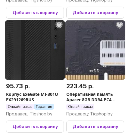
Добавить в корзину
Добавить в корзину
95.73 р.
223.45 р.
Корпус ExeGate MI-301U
Оперативная память
EX291269RUS
Apacer 8GB DDR4 PC4-
21300 AU08GGB26CQYBGH
Онлайн-заказ
Гарантия
Онлайн-заказ
Продавец: Tigshop.by
Продавец: Tigshop.by
Добавить в корзину
Добавить в корзину