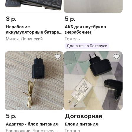
3 р.
5 р.
Нерабочие
АКБ для ноутбуков
аккумуляторные батареи
(нерабочие)
от ноутбуков
Минск, Ленинский
Гомель
Доставка по Беларуси
5 р.
Договорная
Адаптер - блок питания
Блоки питания
Барановичи, Брестская
Гродно