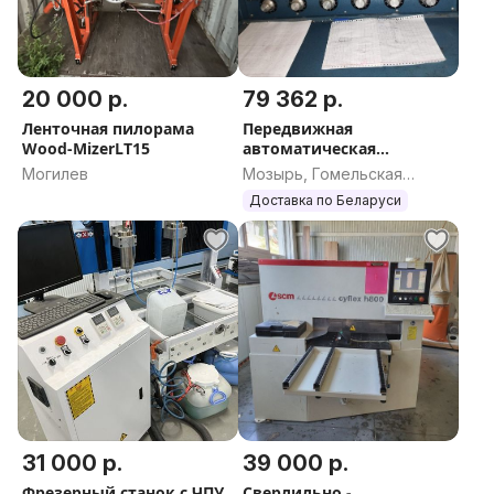
20 000 р.
79 362 р.
Ленточная пилорама
Передвижная
Wood-MizerLT15
автоматическая
установка (для
Могилев
Мозырь, Гомельская
термообработки стыков
область
Доставка по Беларуси
сварных швов) «РТ 50-6»
31 000 р.
39 000 р.
Фрезерный станок с ЧПУ
Сверлильно -