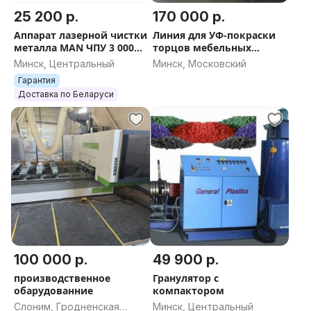
25 200 р.
170 000 р.
Где посмотреть: Гродно, самовывоз.
Аппарат лазерной чистки
Линия для УФ-покраски
металла MAN ЧПУ 3 000
торцов мебельных
вт
фасадов
В Минске есть все комплектующие в наличие и
Минск, Центральный
Минск, Московский
компания которая обслуживает это всё.
Гарантия
Доставка по Беларуси
100 000 р.
49 900 р.
производственное
Гранулятор с
обарудованние
компактором
Слоним, Гродненская
Минск, Центральный