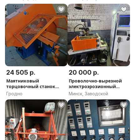
область
24 505 р.
20 000 р.
Маятниковый
Проволочно-вырезной
торцовочный станок
электроэрозионный
МТС-650
станок
Гродно
Минск, Заводской