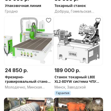
Регулярное ТО, все узлы исправны
Упаковочная линия
Токарный станок
Гродно
Добруш, Гомельская
Готов к работе сразу после покупки
область
Документы:
Полный пакет документов (паспорт станка,
инструкция на немецком/русском)
Сертификаты соответствия, гарантийные талоны
Характеристики:
24 850 р.
189 000 р.
Фрезерно-
Станок токарный LBIE
Производитель: Format 4 (Австрия)
гравировальный станок
XL2-8DYW система ЧПУ
ЧПУ WoodTec H1325
SYNTEC
Молодечно, Минская
Минск, Заводской
Модель: Tempora F600 60.06EL
область
Гарантия
Тип: односторонний автоматический
кромкооблицовочный