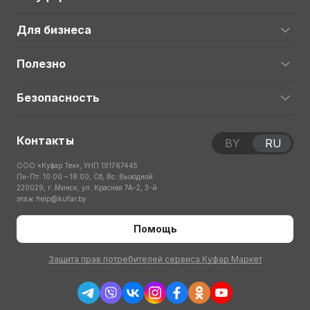
Для бизнеса
Полезно
Безопасность
Контакты
BY
RU
ООО «Куфар Тех», УНП 191767445
Пн-Пт: 10:00 – 18:00; Сб, Вс: Выходной
220029, г. Минск, ул. Красная 7А-2, 3-й
этаж
help@kufar.by
Помощь
Защита прав потребителей сервиса Куфар Маркет