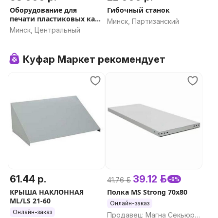
Оборудование для
Гибочный станок
печати пластиковых карт
Минск, Партизанский
+ сайт
Минск, Центральный
Куфар Маркет рекомендует
61.44 р.
39.12 р.
41.76 р.
-6%
КРЫША НАКЛОННАЯ
Полка MS Strong 70x80
ML/LS 21-60
Онлайн-заказ
Онлайн-заказ
Продавец: Магна Секьюри