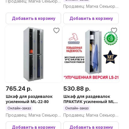
Продавец: Магна Секьюри
Продавец: Магна Секьюри
ти ООО
ти ООО
Добавить в корзину
Добавить в корзину
765.24 р.
530.88 р.
Шкаф для раздевалок
Шкаф для раздевалок
усиленный ML-22-80
ПРАКТИК усиленный ML
21-60 с выдвижной
Онлайн-заказ
Онлайн-заказ
скамейкой Сосна
Продавец: Магна Секьюри
Продавец: Магна Секьюри
ти ООО
ти ООО
Добавить в корзину
Добавить в корзину