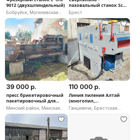
9012 (двухшпиндельный)
пазовальный станок Scm
cyflex h800
Бобруйск, Могилевская
Брест
область
39 000 р.
110 000 р.
пресс брикетировочный
Линия пиления Алтай
пакетировочный для
(многопил,
металла
центрователь)
Минский район, Минская
Ганцевичи, Брестская
область
область