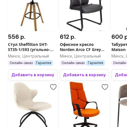
556 р.
612 р.
600 р
Стул Sheffilton SHT-
Офисное кресло
Табурет
ST35-1/S93 (угольно-
Norden Arco CF Grey
Maison
серый/
V5017 (экокожа серый)
(корич
Минск, Центральный
Минск, Центральный
Минск,
брш.коричневый/
Онлайн-заказ
Гарантия
Онлайн-заказ
Гарантия
Онлайн-
черный муар)
Добавить в корзину
Добавить в корзину
Добав