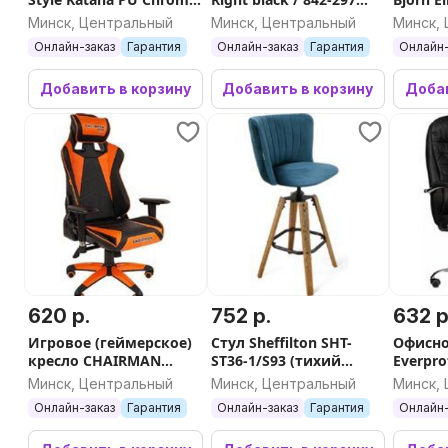
(черный)
(черный/черный)
(зелен
Минск, Центральный
Минск, Центральный
Минск,
Онлайн-заказ
Гарантия
Онлайн-заказ
Гарантия
Онлайн-
Добавить в корзину
Добавить в корзину
Добав
620 р.
752 р.
632 р
Игровое (геймерское)
Стул Sheffilton SHT-
Офисно
кресло CHAIRMAN
ST36-1/S93 (тихий
Everpro
Game 44 (черный/
океан/дуб коричн.
(экоко
Минск, Центральный
Минск, Центральный
Минск,
оранжевый)
браш./чёрн.муар)
ролики
Онлайн-заказ
Гарантия
Онлайн-заказ
Гарантия
Онлайн-