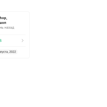
hop,
шоп
ень назад
8
вгуста, 2022