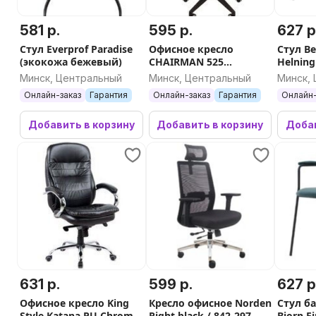
581 р.
595 р.
627 р
Стул Everprof Paradise
Офисное кресло
Стул Be
(экокожа бежевый)
CHAIRMAN 525
Helning
(оранжевый)
(капуч
Минск, Центральный
Минск, Центральный
Минск,
Онлайн-заказ
Гарантия
Онлайн-заказ
Гарантия
Онлайн-
Добавить в корзину
Добавить в корзину
Добав
631 р.
599 р.
627 р
Офисное кресло King
Кресло офисное Norden
Стул б
Style Katana PU Chrome
Right black / 842-297
Bjorn Ei