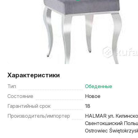
Характеристики
Тип
Обеденные
Состояние
Новое
Гарантийный срок
18
Производитель/импортер
HALMAR ул. Килинско
Свентокшиский Польша 
Ostrowiec Świętokrzysk