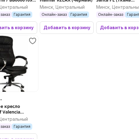
ый)
Black/Black)
 Центральный
Минск, Центральный
Минск, Центральны
заказ
Гарантия
Онлайн-заказ
Гарантия
Онлайн-заказ
Гаран
ить в корзину
Добавить в корзину
Добавить в кор
.
е кресло
f Valencia
жа, резиновые
 Центральный
, черный)
заказ
Гарантия