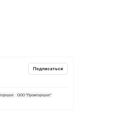
Подписаться
мторгшоп
ООО ''Промторгшоп''