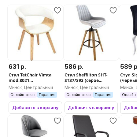
631 р.
586 р.
589 р
Стул TetChair Vimta
Стул Sheffilton SHT-
Стул Si
mod.8021
ST37/S93 (серое
(черны
(натуральный/белый)
облако/корич.
Минск, Центральный
Минск, Центральный
Минск,
брашир./черный муар)
Онлайн-заказ
Гарантия
Онлайн-заказ
Гарантия
Онлайн-
Добавить в корзину
Добавить в корзину
Добав