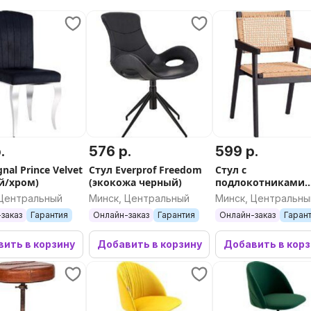
.
576 р.
599 р.
gnal Prince Velvet
Стул Everprof Freedom
Стул с
й/хром)
(экокожа черный)
подлокотниками
TetChair Vanheim
 Центральный
Минск, Центральный
Минск, Центральны
дерево вяз/бечев
заказ
Гарантия
Онлайн-заказ
Гарантия
Онлайн-заказ
Гаран
(черный)
ить в корзину
Добавить в корзину
Добавить в кор