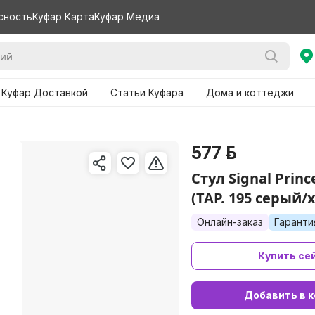
сность
Куфар Карта
Куфар Медиа
 Куфар Доставкой
Статьи Куфара
Дома и коттеджи
577 р.
Стул Signal Princ
(TAP. 195 серый/
Онлайн-заказ
Гаранти
Купить се
Добавить в к