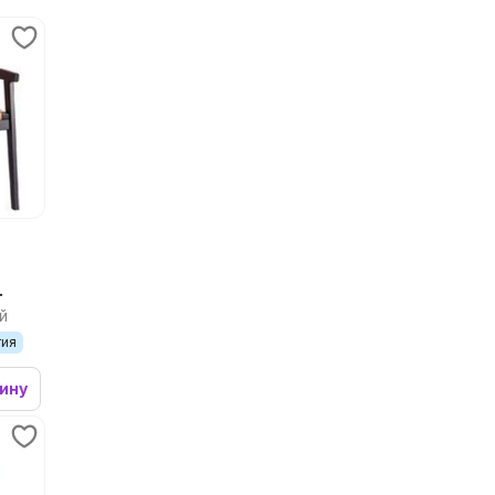
й
ка
тия
зину