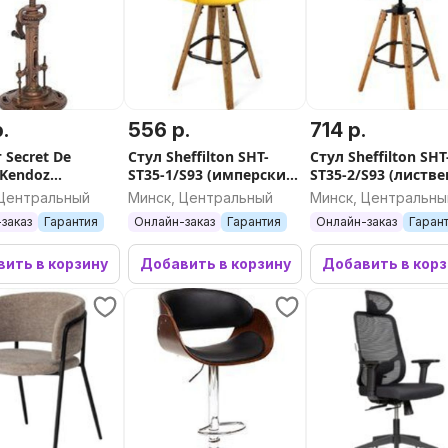
.
556 р.
714 р.
 Secret De
Стул Sheffilton SHT-
Стул Sheffilton SHT
 Kendoz
ST35-1/S93 (имперский
ST35-2/S93 (листве
невый)
желтый /браш. кор./
зеленый/
 Центральный
Минск, Центральный
Минск, Центральны
черный муар)
браш.коричневый
заказ
Гарантия
Онлайн-заказ
Гарантия
Онлайн-заказ
Гаран
черный)
ить в корзину
Добавить в корзину
Добавить в кор