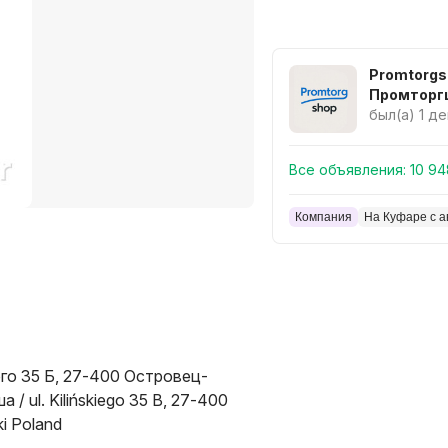
Promtorgs
Промторг
был(а) 1 д
Все объявления:
10 94
Компания
На Куфаре с а
го 35 Б, 27-400 Островец-
/ ul. Kilińskiego 35 B, 27-400
i Poland