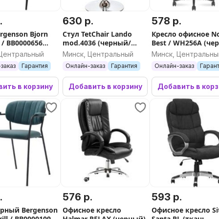
.
630 р.
578 р.
rgenson Bjorn
Стул TetChair Lando
Кресло офисное N
 / BB0000656
mod.4036 (черный/
Best / WH256A (че
ино)
орех/хром)
 Центральный
Минск, Центральный
Минск, Центральны
заказ
Гарантия
Онлайн-заказ
Гарантия
Онлайн-заказ
Гаран
ить в корзину
Добавить в корзину
Добавить в кор
.
576 р.
593 р.
арный Bergenson
Офисное кресло
Офисное кресло S
rill / BB0000109
Halmar RELAX (черный)
Santa PL (ткань