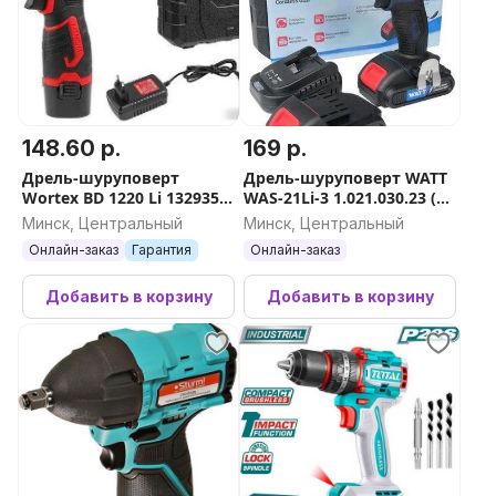
148.60 р.
169 р.
Дрель-шуруповерт
Дрель-шуруповерт WATT
Wortex BD 1220 Li 1329356
WAS-21Li-3 1.021.030.23 (с
(с 2-мя АКБ, кейс)
2-мя АКБ, кейс)
Минск, Центральный
Минск, Центральный
Онлайн-заказ
Гарантия
Онлайн-заказ
Добавить в корзину
Добавить в корзину