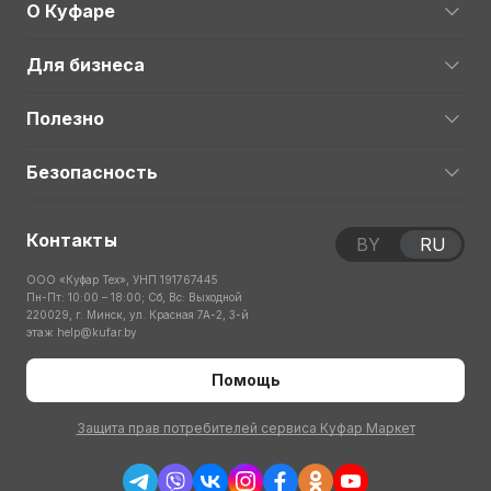
О Куфаре
Для бизнеса
Полезно
Безопасность
Контакты
BY
RU
ООО «Куфар Тех», УНП 191767445
Пн-Пт: 10:00 – 18:00; Сб, Вс: Выходной
220029, г. Минск, ул. Красная 7А-2, 3-й
этаж
help@kufar.by
Помощь
Защита прав потребителей сервиса Куфар Маркет