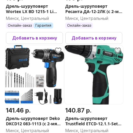
Дрель-шуруповерт
Дрель-шуруповерт
Wortex LX BD 1215-1 Li
Ресанта ДА-12-2ЛК (с 2-мя
1333698 (с 1-им АКБ, кейс)
АКБ, кейс)
Минск, Центральный
Минск, Центральный
Онлайн-заказ
Гарантия
Онлайн-заказ
Добавить в корзину
Добавить в корзину
141.46 р.
140.87 р.
Дрель-шуруповерт Deko
Дрель-шуруповерт
DKCD12 083-1113 (с 2-мя
Trustfield ETCD-12.1.1-Set
АКБ, кейс)
(с 2-мя АКБ, кейс)
Минск, Центральный
Минск, Центральный