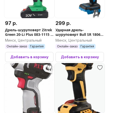
97 р.
299 р.
Дрель-шуруповерт Zitrek
Ударная дрель-
Green 20-Li Plus 083-1115 (с
шуруповерт Bull SR 1806
2-мя АКБ)
R-series SOLO XLTpro
Минск, Центральный
Минск, Центральный
2329058 (без АКБ)
Онлайн-заказ
Гарантия
Онлайн-заказ
Гарантия
Добавить в корзину
Добавить в корзину