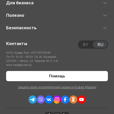
Для бизнеса
Полезно
Безопасность
Контакты
BY
RU
ООО «Куфар Тех», УНП 191767445
Пн-Пт: 10:00 – 18:00; Сб, Вс: Выходной
220029, г. Минск, ул. Красная 7А-2, 3-й
этаж
help@kufar.by
Помощь
Защита прав потребителей сервиса Куфар Маркет