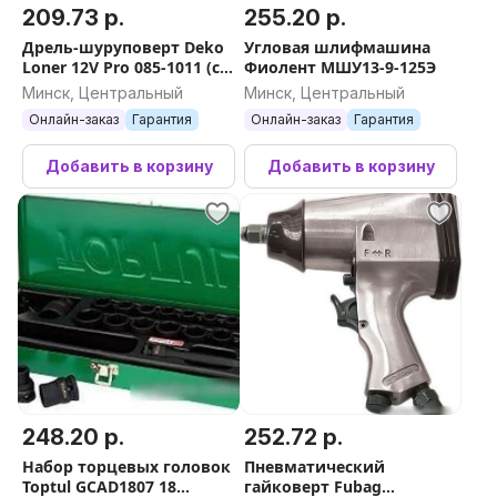
209.73 р.
255.20 р.
Дрель-шуруповерт Deko
Угловая шлифмашина
Loner 12V Pro 085-1011 (с
Фиолент МШУ13-9-125Э
2-мя АКБ, кейс)
Минск, Центральный
Минск, Центральный
Онлайн-заказ
Гарантия
Онлайн-заказ
Гарантия
Добавить в корзину
Добавить в корзину
248.20 р.
252.72 р.
Набор торцевых головок
Пневматический
Toptul GCAD1807 18
гайковерт Fubag