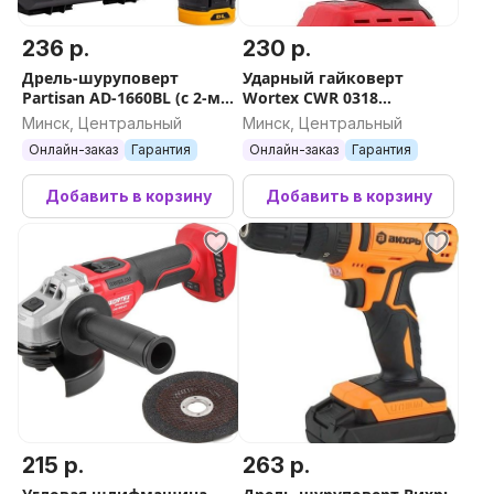
236 р.
230 р.
Дрель-шуруповерт
Ударный гайковерт
Partisan AD-1660BL (с 2-мя
Wortex CWR 0318
АКБ, кейс)
CWR031800029 (без АКБ)
Минск, Центральный
Минск, Центральный
Онлайн-заказ
Гарантия
Онлайн-заказ
Гарантия
Добавить в корзину
Добавить в корзину
215 р.
263 р.