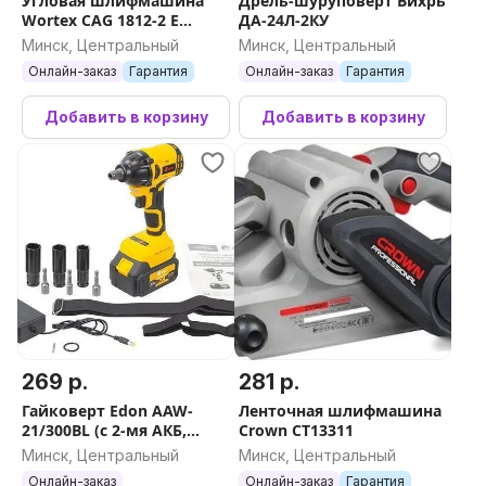
Угловая шлифмашина
Дрель-шуруповерт Вихрь
Wortex CAG 1812-2 E
ДА-24Л-2КУ
1334916 (без АКБ)
Минск, Центральный
Минск, Центральный
Онлайн-заказ
Гарантия
Онлайн-заказ
Гарантия
Добавить в корзину
Добавить в корзину
269 р.
281 р.
Гайковерт Edon AAW-
Ленточная шлифмашина
21/300BL (с 2-мя АКБ,
Crown CT13311
набор оснастки)
Минск, Центральный
Минск, Центральный
Онлайн-заказ
Онлайн-заказ
Гарантия