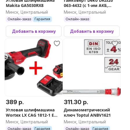
Угловая шлифмашина
Гайковерт Deko DKIS20
Makita GA5030RX8
063-4432 (с 1-им АКБ,
кейс)
Минск, Центральный
Минск, Центральный
Онлайн-заказ
Гарантия
Онлайн-заказ
Добавить в корзину
Добавить в корзину
389 р.
311.30 р.
Угловая шлифмашина
Динамометрический
Wortex LX CAG 1812-1 E
ключ Toptul ANBV1621
0329192 (с 1-им АКБ)
Минск, Центральный
Минск, Центральный
Онлайн-заказ
Гарантия
Онлайн-заказ
Гарантия