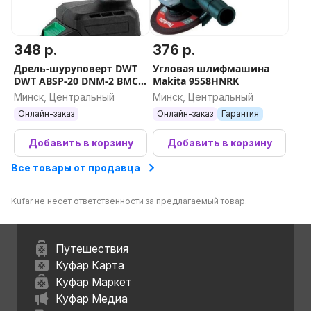
348 р.
376 р.
Дрель-шуруповерт DWT
Угловая шлифмашина
DWT ABSP-20 DNM-2 BMC
Makita 9558HNRK
(с 2-мя АКБ, кейс)
Минск, Центральный
Минск, Центральный
Онлайн-заказ
Онлайн-заказ
Гарантия
Добавить в корзину
Добавить в корзину
Все товары от продавца
Kufar не несет ответственности за предлагаемый товар.
Путешествия
Куфар Карта
Куфар Маркет
Куфар Медиа