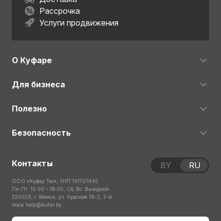
Рассрочка
Услуги продвижения
О Куфаре
Для бизнеса
Полезно
Безопасность
Контакты
BY
RU
ООО «Куфар Тех», УНП 191767445
Пн-Пт: 10:00 – 18:00; Сб, Вс: Выходной
220029, г. Минск, ул. Красная 7А-2, 3-й
этаж
help@kufar.by