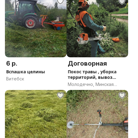
6 р.
Договорная
Вспашка целины
Покос травы , уборка
территорий, вывоз
Витебск
мусора и т.
Молодечно, Минская
область