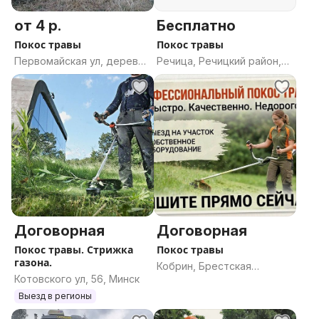
от 4 р.
Бесплатно
Покос травы
Покос травы
Первомайская ул, деревня
Речица, Речицкий район,
Концы, Дричинский
Гомельская область
сельсовет, Осиповичский
район, Могилёвская
область
Договорная
Договорная
Покос травы. Стрижка
Покос травы
газона.
Кобрин, Брестская
Котовского ул, 56, Минск
область
Выезд в регионы