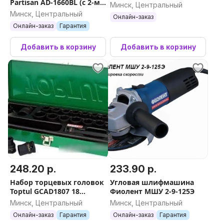
Partisan AD-1660BL (с 2-мя
Минск, Центральный
АКБ, кейс)
Минск, Центральный
Онлайн-заказ
Онлайн-заказ
Гарантия
Добавить в корзину
Добавить в корзину
248.20 р.
233.90 р.
Набор торцевых головок
Угловая шлифмашина
Toptul GCAD1807 18
Фиолент МШУ 2-9-125Э
предметов
Минск, Центральный
Минск, Центральный
Онлайн-заказ
Гарантия
Онлайн-заказ
Гарантия