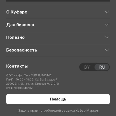
О Куфаре
Для бизнеса
Полезно
Безопасность
Контакты
BY
RU
ООО «Куфар Тех», УНП 191767445
Пн-Пт: 10:00 – 18:00; Сб, Вс: Выходной
220029, г. Минск, ул. Красная 7А-2, 3-й
этаж
help@kufar.by
Помощь
Защита прав потребителей сервиса Куфар Маркет