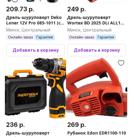
209.73 р.
249 р.
Дрель-шуруповерт Deko
Дрель-шуруповерт
Loner 12V Pro 085-1011 (с
Wortex BD 2025 DLi ALL1
2-мя АКБ, кейс)
1329835 (с 1-им АКБ, кейс)
Минск, Центральный
Минск, Центральный
Онлайн-заказ
Гарантия
Онлайн-заказ
Гарантия
Добавить в корзину
Добавить в корзину
236 р.
269 р.
Дрель-шуруповерт
Рубанок Edon EDR1100-110