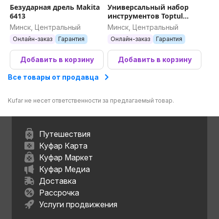
Безударная дрель Makita
Универсальный набор
6413
инструментов Toptul
GCAD2802 (28 предметов)
Минск, Центральный
Минск, Центральный
Онлайн-заказ
Гарантия
Онлайн-заказ
Гарантия
Добавить в корзину
Добавить в корзину
Все товары от продавца
Kufar не несет ответственности за предлагаемый товар.
Путешествия
Куфар Карта
Куфар Маркет
Куфар Медиа
Доставка
Рассрочка
Услуги продвижения