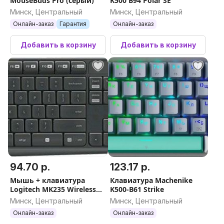
MouseBuds Pro (серый)
K500 B94 Polar SE
Минск, Центральный
Минск, Центральный
Онлайн-заказ
Гарантия
Онлайн-заказ
Добавить в корзину
Добавить в корзину
94.70 р.
123.17 р.
Мышь + клавиатура
Клавиатура Machenike
Logitech MK235 Wireless
K500-B61 Strike
Keyboard and Mouse 920-
Минск, Центральный
Минск, Центральный
007948
Онлайн-заказ
Онлайн-заказ