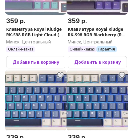
359 р.
359 р.
Клавиатура Royal Kludge
Клавиатура Royal Kludge
RK-S98 RGB Light Cloud (RK
RK-S98 RGB Blackberry (RK
Brown)
Chartreuse)
Минск, Центральный
Минск, Центральный
Онлайн-заказ
Онлайн-заказ
Гарантия
Добавить в корзину
Добавить в корзину
339 р.
339 р.