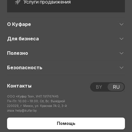
Услуги продвижения
О Куфаре
Для бизнеса
Полезно
Безопасность
Контакты
BY
RU
ООО «Куфар Тех», УНП 191767445
Пн-Пт: 10:00 – 18:00; Сб, Вс: Выходной
220029, г. Минск, ул. Красная 7А-2, 3-й
этаж
help@kufar.by
Помощь