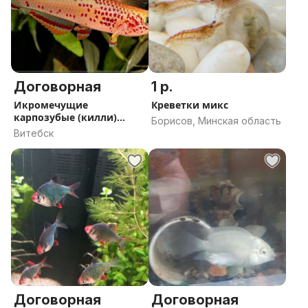
Договорная
1 р.
Икромечущие
Креветки микс
карпозубые (килли)
Борисов, Минская область
рыбы
Витебск
Договорная
Договорная