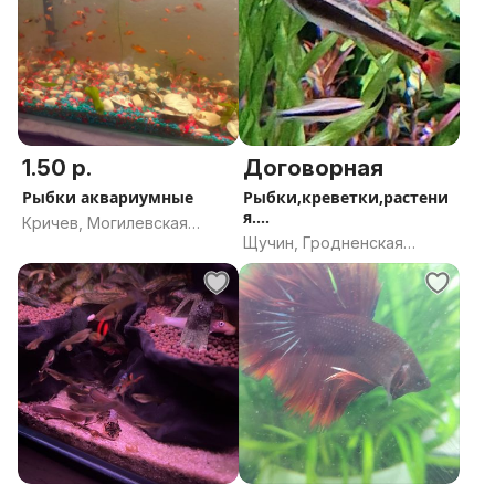
1.50 р.
Договорная
Рыбки аквариумные
Рыбки,креветки,растени
я....
Кричев, Могилевская
Щучин, Гродненская
область
область