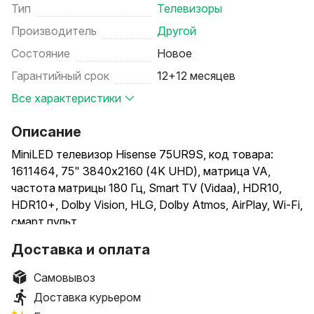
Тип
Телевизоры
Производитель
Другой
Состояние
Новое
Гарантийный срок
12+12 месяцев
Все характеристики
Описание
MiniLED телевизор Hisense 75UR9S, код товара:
1611464, 75" 3840x2160 (4K UHD), матрица VA,
частота матрицы 180 Гц, Smart TV (Vidaa), HDR10,
HDR10+, Dolby Vision, HLG, Dolby Atmos, AirPlay, Wi-Fi,
смарт пульт
Доставка и оплата
Способы доставки: самовывоз, доставка курьером.
Способы оплаты (при получении): наличными,
Самовывоз
банковской картой.
Доставка курьером