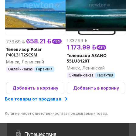
658.21 р.
1 332.99 р.
778.69 р.
-15%
1 173.99 р.
-12%
Телевизор Polar
P40L31T2SCSM
Телевизор ASANO
55LU8120T
Минск, Ленинский
Минск, Ленинский
Онлайн-заказ
Гарантия
Онлайн-заказ
Гарантия
Добавить в корзину
Добавить в корзину
Все товары от продавца
Kufar не несет ответственности за предлагаемый товар.
Путешествия