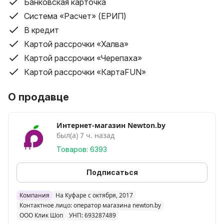
Банковская карточка
Доставка товаров стоимостью до 200 руб. – от 10
Система «Расчет» (ЕРИП)
рублей.
В кредит
Доставка товара производится бесплатно до
Картой рассрочки «Халва»
подъезда (до забора в частном доме) покупателя.
Картой рассрочки «Черепаха»
Условия доставки курьером по Беларуси (кроме
Картой рассрочки «КартаFUN»
Минска и Минского района):
Бесплатная доставка (планшеты, ноутбуки,
О продавце
мобильные телефоны свыше 200 руб.). Все остальные
категории товаров, во все города – от 16 бел. руб.
Интернет-магазин Newton.by
(географию и конечную стоимость доставки
был(а) 7 ч. назад
необходимо индивидуально уточнять у оператора).
Товаров: 6393
Доставка товара по регионам производится до
Подписаться
подъезда или до забора в частном доме.
Срок доставки по Беларуси составляет от 1-ого дня
Компания
На Куфаре с октября, 2017
до 5-ти дней со дня принятия заказа; в некоторых
Контактное лицо: оператор магазина newton.by
случаях срок доставки может быть увеличен по
ООО Клик Шоп
УНП: 693287489