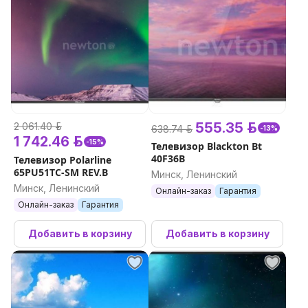
555.35 р.
2 061.40 р.
638.74 р.
-13%
1 742.46 р.
-15%
Телевизор Blackton Bt
40F36B
Телевизор Polarline
65PU51TC-SM REV.B
Минск, Ленинский
Минск, Ленинский
Онлайн-заказ
Гарантия
Онлайн-заказ
Гарантия
Добавить в корзину
Добавить в корзину