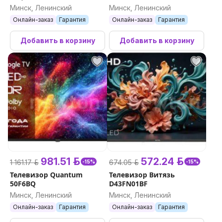
(международная версия)
Минск, Ленинский
Минск, Ленинский
Онлайн-заказ
Гарантия
Онлайн-заказ
Гарантия
Добавить в корзину
Добавить в корзину
981.51 р.
572.24 р.
1 161.17 р.
674.05 р.
-15%
-15%
Телевизор Quantum
Телевизор Витязь
50F6BQ
D43FN01BF
Минск, Ленинский
Минск, Ленинский
Онлайн-заказ
Гарантия
Онлайн-заказ
Гарантия