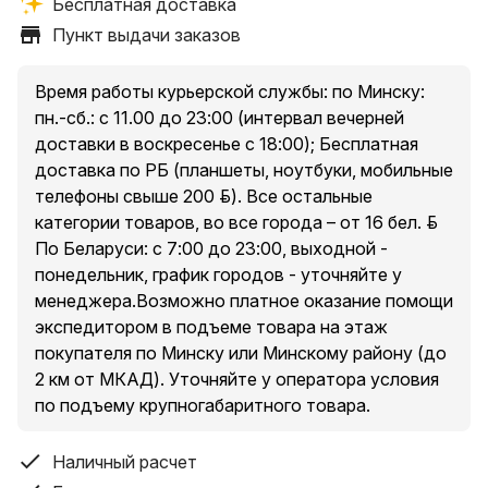
Бесплатная доставка
Условия самовывоза: стоимость – бесплатно.
Пункт выдачи заказов
Пункты выдачи заказов:
1. Минск, пр. Независимости, 185, оф. 36
2. Минский р-н, Новодворский с/, 40/2, бизнес-центр
Время работы курьерской службы: по Минску:
«S-UNION»
пн.-сб.: с 11.00 до 23:00 (интервал вечерней
3. Минск, ул. Притыцкого, 23А, ТЦ «Орбита Молл», 2
доставки в воскресенье с 18:00); Бесплатная
этаж
доставка по РБ (планшеты, ноутбуки, мобильные
4. Минск, ул. Денисовская, 37, в торце здания
телефоны свыше 200 руб.). Все остальные
5. Минск, ул. Куйбышева, 44, помещение 2-Н
категории товаров, во все города – от 16 бел. руб.
* есть ограничения по категории доставляемых
По Беларуси: с 7:00 до 23:00, выходной -
товаров в пункты выдачи, подробнее уточняйте у
понедельник, график городов - уточняйте у
менеджера при оформлении заказа.
менеджера.Возможно платное оказание помощи
экспедитором в подъеме товара на этаж
покупателя по Минску или Минскому району (до
Условия доставки курьером по Минску и Минскому
2 км от МКАД). Уточняйте у оператора условия
району (до 2 км от МКАД за исключением п. Сокол и
по подъему крупногабаритного товара.
Аэропорт-Минск ):
Доставка товаров стоимостью свыше 200 руб. –
Наличный расчет
бесплатно.