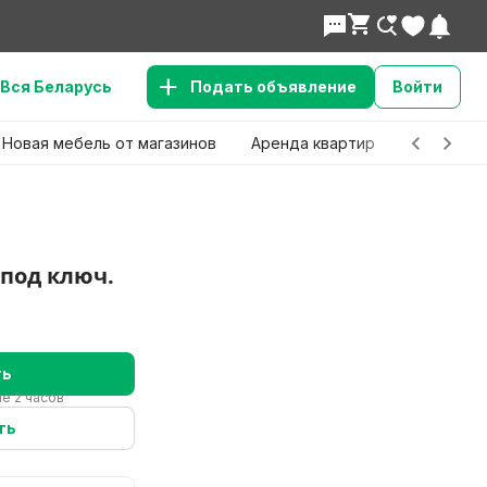
Вся Беларусь
Подать объявление
Войти
Новая мебель от магазинов
Аренда квартир
Детские 
под ключ.
ть
е 2 часов
ть
в?