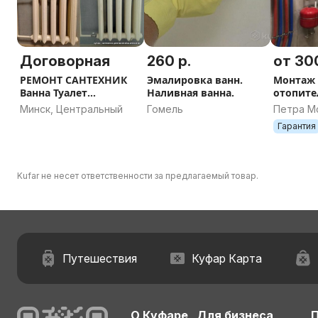
Договорная
260 р.
от 300
РЕМОНТ САНТЕХНИК
Эмалировка ванн.
Монтаж 
Ванна Туалет
Наливная ванна.
отопите
Умывальник
оборудо
Минск, Центральный
Гомель
Петра Мс
4, Минск
Гарантия
Kufar не несет ответственности за предлагаемый товар.
Путешествия
Куфар Карта
О Куфаре
Для бизнеса