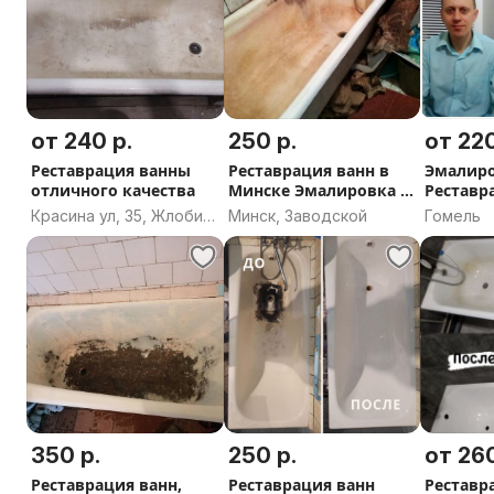
от 240 р.
250 р.
от 220
Реставрация ванны
Реставрация ванн в
Эмалир
отличного качества
Минске Эмалировка ,
Реставр
Покраска
Налив А
Красина ул, 35, Жлобин,
Минск, Заводской
Гомель
Жлобинский район,
Гомельская область
350 р.
250 р.
от 260
Реставрация ванн,
Реставрация ванн
Реставр