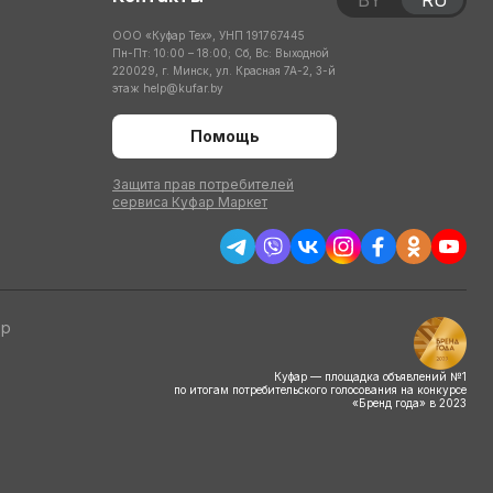
BY
RU
ООО «Куфар Тех», УНП 191767445
Пн-Пт: 10:00 – 18:00; Сб, Вс: Выходной
220029, г. Минск, ул. Красная 7А-2, 3-й
этаж
help@kufar.by
Помощь
Защита прав потребителей
сервиса Куфар Маркет
тр
Куфар — площадка объявлений №1
по итогам потребительского голосования на конкурсе
«Бренд года» в 2023