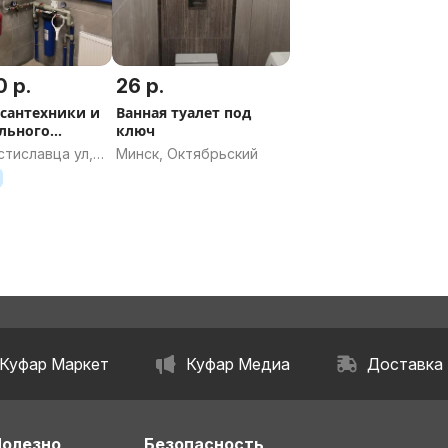
 р.
26 р.
сантехники и
Ванная туалет под
льного
ключ
вания
тиславца ул,
Минск, Октябрьский
Куфар Маркет
Куфар Медиа
Доставка
Полезно
Безопасность