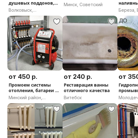
душевых поддонов,
наливн
Минск, Советский
умывальников
Береза 
Волковыск,
Береза, 
Гродненская область
область
от 450 р.
от 240 р.
от 350
Промоем системы
Реставрация ванны
Гидропн
отопления, батареи и
отличного качества
промывк
котлы
опрессо
Минский район,
Витебск
Молодеч
Минская область
область