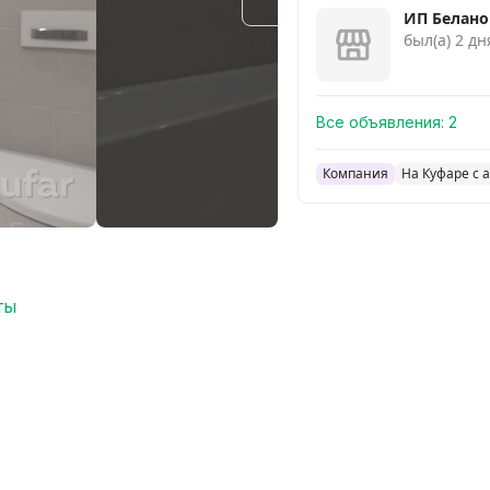
Смотреть похожие
ИП Белано
был(а) 2 дн
Все объявления:
2
Компания
На Куфаре с а
ты