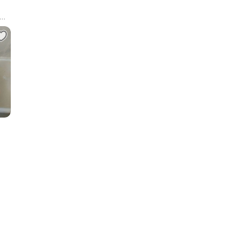
4,
ния
ая
ая