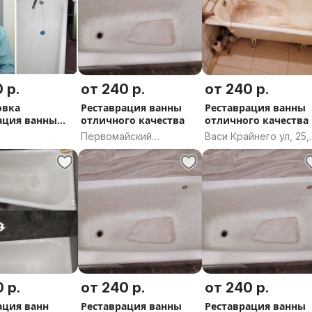
 р.
от 240 р.
от 240 р.
овка
Реставрация ванны
Реставрация ванны
ация ванны
отличного качества
отличного качества
крил Гомель.
Первомайский
Васи Крайнего ул, 25,
переулок, 9К1, Мозырь,
Слоним, Слонимский
Мозырский район,
район, Гродненская
Гомельская область
область
 р.
от 240 р.
от 240 р.
ация ванн
Реставрация ванны
Реставрация ванны