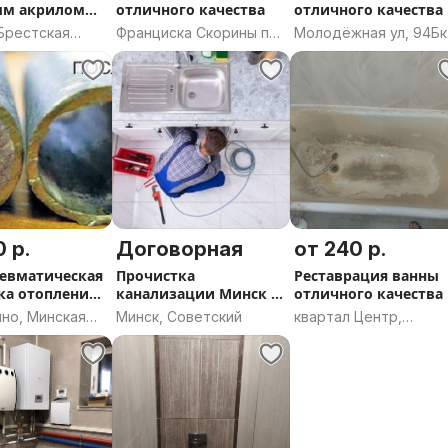
ым акрилом
отличного качества
отличного качества
и район
Брестская
Франциска Скорины пр,
Молодёжная ул, 94Бк
13, Полоцк, Полоцкий
Новополоцк, город
район, Витебская
областного подчине
область
Новополоцк, Витебск
область
 р.
Договорная
от 240 р.
евматическая
Прочистка
Реставрация ванны
а отопления,
канализации Минск /
отличного качества
вка
Срочный выезд 24/7
но, Минская
Минск, Советский
квартал Центр,
Бобруйск, Могилёвск
область