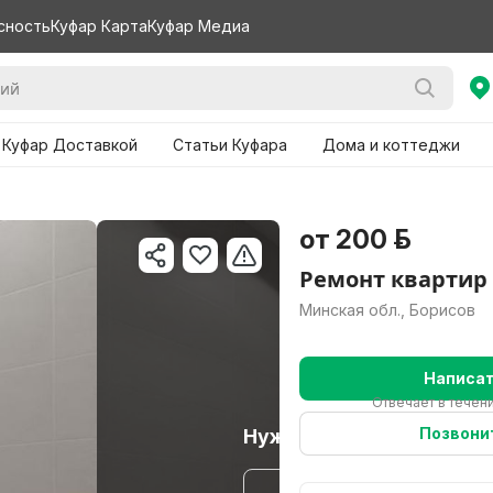
сность
Куфар Карта
Куфар Медиа
 Куфар Доставкой
Статьи Куфара
Дома и коттеджи
от 200 р.
Ремонт квартир 
Минская обл., Борисов
Написа
Отвечает в течени
Позвони
Нужно больше варианто