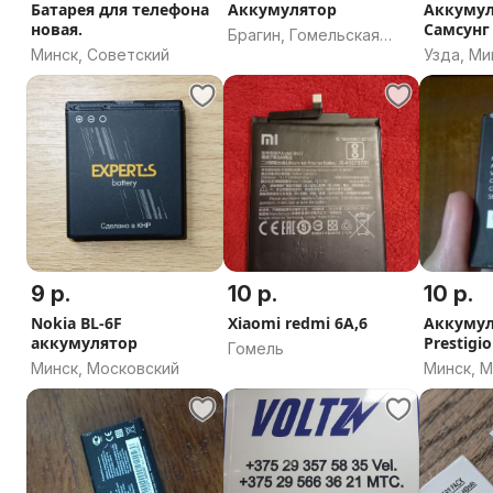
Батарея для телефона
Аккумулятор
Аккумул
новая.
Самсунг 
Брагин, Гомельская
Минск, Советский
Узда, Ми
область
9 р.
10 р.
10 р.
Nokia BL-6F
Xiaomi redmi 6A,6
Аккумул
аккумулятор
Prestigi
Гомель
(PAP3350
Минск, Московский
Минск, 