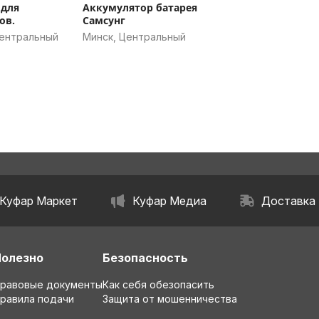
 для
Аккумулятор батарея
ов.
Самсунг
Центральный
Минск, Центральный
Куфар Маркет
Куфар Медиа
Доставка
Полезно
Безопасность
равовые документы
Как себя обезопасить
равила подачи
Защита от мошенничества