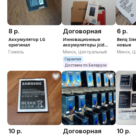
8 р.
Договорная
6 р.
Аккумулятор LG
Инновационные
Benq Sie
оригинал
аккумуляторы jcid
новые
iphone
Гомель
Минск, Центральный
Минск, 
Гарантия
Доставка по Беларуси
10 р.
Договорная
10 р.