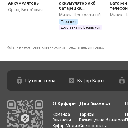
Аккумуляторы
аккумулятор акб
Батареи
батарейка
телефон
Орша, Витебская
производитель DEJI
Минск, Центральный
Минск, 
область
iphone Xiaomi Samsung
Гарантия
Доставка по Беларуси
Kufar не несет ответственности за предлагаемый товар.
Путешествия
Куфар Карта
О Куфаре
Для бизнеса
Команда
Тарифы
П
Вакансии
Размещение баннеров
П
Куфар Медиа
Спецпроекты