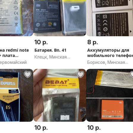
10 р.
8 р.
на redmi note
Батарея. Bn. 41
Аккумуляторы для
мобильного телефо
Клецк, Минская
EB625152VU
Первомайский
Борисов, Минская
область
область
10 р.
10 р.