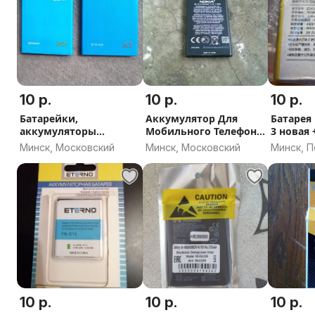
10 р.
10 р.
10 р.
Батарейки,
Аккумулятор Для
Батарея 
аккумуляторы
Мобильного Телефона
3 новая + плата
3000mAh
Nokia BL-5J
зарядки
Минск, Московский
Минск, Московский
Минск, 
10 р.
10 р.
10 р.