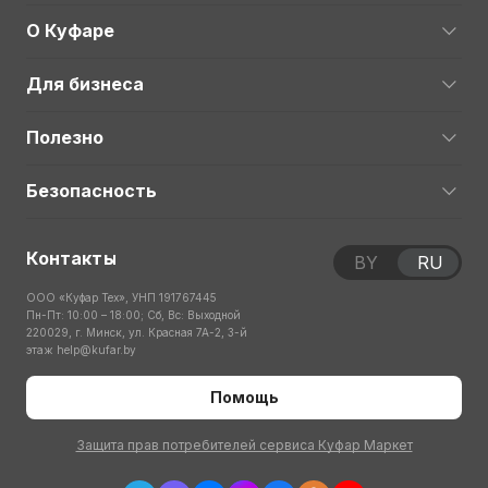
О Куфаре
Для бизнеса
Полезно
Безопасность
Контакты
BY
RU
ООО «Куфар Тех», УНП 191767445
Пн-Пт: 10:00 – 18:00; Сб, Вс: Выходной
220029, г. Минск, ул. Красная 7А-2, 3-й
этаж
help@kufar.by
Помощь
Защита прав потребителей сервиса Куфар Маркет