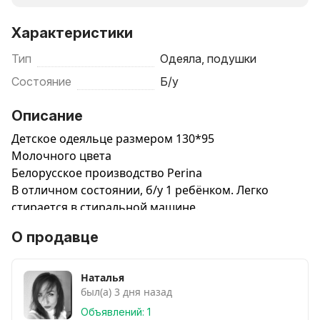
Характеристики
Тип
Одеяла, подушки
Состояние
Б/у
Описание
Детское одеяльце размером 130*95
Молочного цвета
Белорусское производство Perina
В отличном состоянии, б/у 1 ребёнком. Легко
стирается в стиральной машине.
О продавце
Очень приятное на ощупь, мягкое и нежное.
Наталья
был(а) 3 дня назад
Объявлений: 1