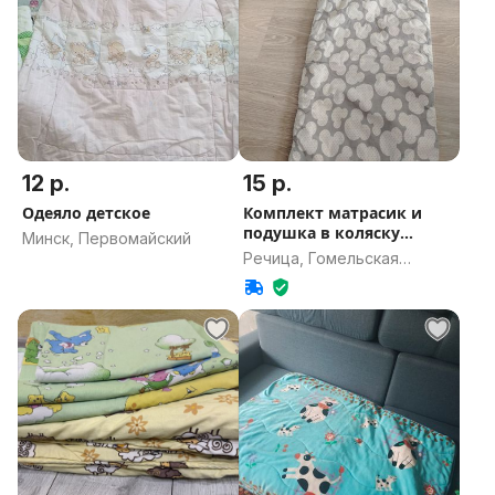
12 р.
15 р.
Одеяло детское
Комплект матрасик и
подушка в коляску
Минск, Первомайский
люльку
Речица, Гомельская
область