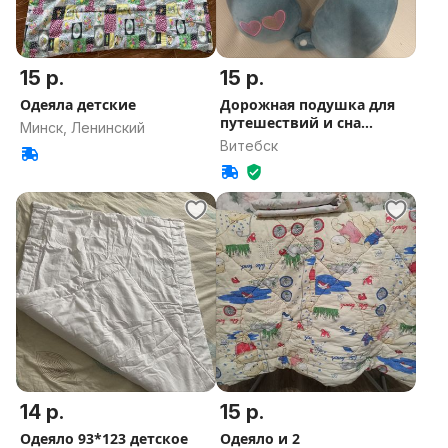
15 р.
15 р.
Одеяла детские
Дорожная подушка для
путешествий и сна
Минск, Ленинский
детская
Витебск
14 р.
15 р.
Одеяло 93*123 детское
Одеяло и 2