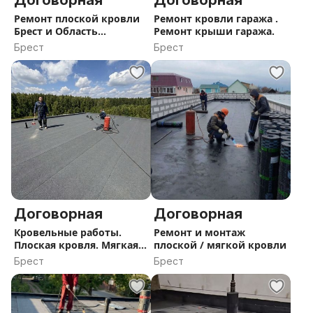
Договорная
Договорная
Ремонт плоской кровли
Ремонт кровли гаража .
Брест и Область
Ремонт крыши гаража.
Технониколь Рубероид
Брест
Брест
Договорная
Договорная
Кровельные работы.
Ремонт и монтаж
Плоская кровля. Мягкая
плоской / мягкой кровли
кровля. Ремонт плоской
Брест
Брест
кровли.