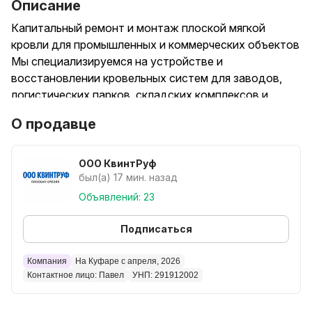
Описание
Капитальный ремонт и монтаж плоской мягкой
кровли для промышленных и коммерческих объектов
Мы специализируемся на устройстве и
восстановлении кровельных систем для заводов,
логистических парков, складских комплексов и
торговых центров. Наша команда понимает
О продавце
специфику работы с крупным бизнесом: мы
гарантируем надежную защиту вашего объекта от
осадков без остановки или нарушения ваших
ООО КвинтРуф
производственных процессов.
был(а) 17 мин. назад
Наши преимущества для B2B-сектора:
Объявлений: 23
• Готовность к большим объемам: Оперативно
мобилизуем укомплектованные бригады для работы
Подписаться
на масштабных площадях. Выполняем работы
быстро и строго соблюдаем утвержденные графики.
Компания
На Куфаре с апреля, 2026
Контактное лицо: Павел
УНП: 291912002
• Официальное сотрудничество: Работаем по
прозрачному договору с юридическими лицами.