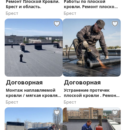
Ремонт Плоской Кровли.
Работы по плоской
Брест и область.
кровли. Ремонт плоской
кровли. Ремонт кровли
Брест
Брест
гаража. Рубероид
Договорная
Договорная
Монтаж наплавляемой
Устранение протечек
кровли / мягкая кровля/
плоской кровли . Ремонт
плоская кровля / ремонт
плоской кровли . Монтаж
Брест
Брест
мягкой кровли . Кровля
гаража