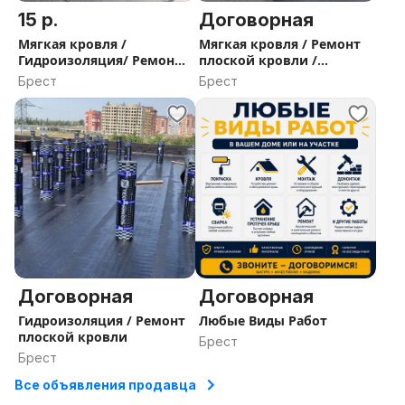
15 р.
Договорная
Мягкая кровля /
Мягкая кровля / Ремонт
Гидроизоляция/ Ремонт
плоской кровли /
кровли зданий любых
гидроизоляция кровли
Брест
Брест
масштабов , от гаражей
до ТЦ
Договорная
Договорная
Гидроизоляция / Ремонт
Любые Виды Работ
плоской кровли
Брест
Брест
Все объявления продавца