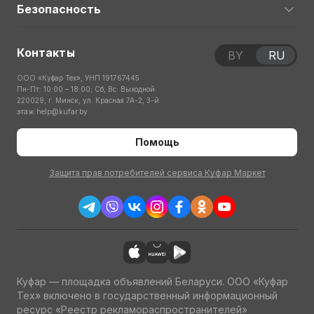
Безопасность
Контакты
BY
RU
ООО «Куфар Тех», УНП 191767445
Пн-Пт: 10:00 – 18:00; Сб, Вс: Выходной
220029, г. Минск, ул. Красная 7А-2, 3-й
этаж
help@kufar.by
Помощь
Защита прав потребителей сервиса Куфар Маркет
Куфар — площадка объявлений Беларуси. ООО «Куфар
Тех» включено в государственный информационный
ресурс «Реестр рекламораспространителей»