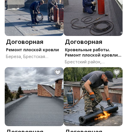
Договорная
Договорная
Ремонт плоской кровли
Кровельные работы.
Ремонт плоской кровли.
Береза, Брестская
Брест и область.
Брестский район,
область
Брестская область