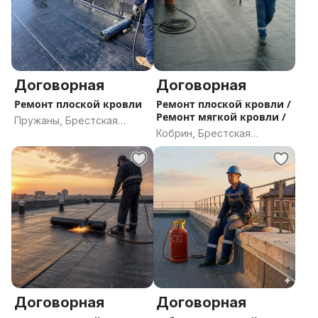
предприятия профессионалам. Свяжитесь с нами —
организуем оперативный выезд инженера на объект
для осмотра, дефектовки и составления точной
сметы.
Договорная
Договорная
Ремонт плоской кровли
Ремонт плоской кровли /
Ремонт мягкой кровли /
Пружаны, Брестская
Кобрин, Брестская
область
область
Договорная
Договорная