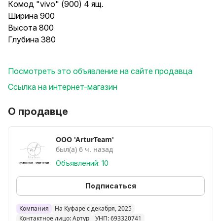
Кoмoд "vivo" (900) 4 ящ.
Ширина 900
Высота 800
Глубина 380
Доставка по Минску 30р
Посмотреть это объявление на сайте продавца
В собранном и разобранном виде, по желанию!
Ссылка на интернет-магазин
Цвет на фото
О продавце
ОБЯЗАТЕЛЬНО ЗАЙДИТЕ НА.
ССЫЛКУ ИНТЕРНЕТ МАГАЗИНА!!!
OOO 'ArturTeam'
был(а) 6 ч. назад
Объявлений: 10
Подписаться
Компания
На Куфаре с декабря, 2025
Контактное лицо: Артур
УНП: 693320741