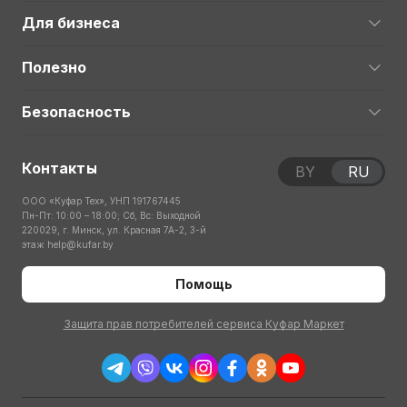
Для бизнеса
Полезно
Безопасность
Контакты
BY
RU
ООО «Куфар Тех», УНП 191767445
Пн-Пт: 10:00 – 18:00; Сб, Вс: Выходной
220029, г. Минск, ул. Красная 7А-2, 3-й
этаж
help@kufar.by
Помощь
Защита прав потребителей сервиса Куфар Маркет