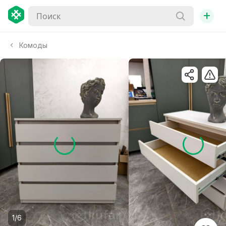
+
Комоды
1/6