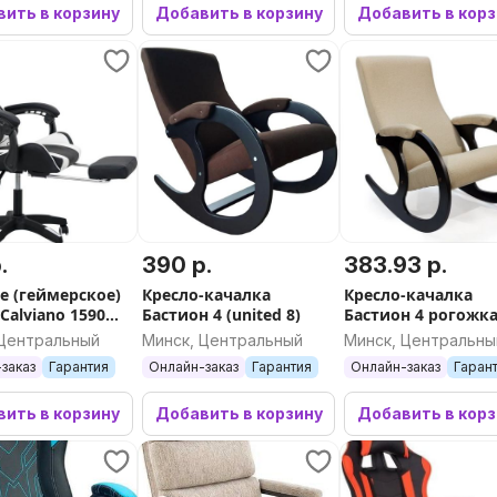
ить в корзину
Добавить в корзину
Добавить в кор
.
390 р.
383.93 р.
е (геймерское)
Кресло-качалка
Кресло-качалка
Calviano 1590
Бастион 4 (united 8)
Бастион 4 рогожк
ерный/белый)
(UNITED 3)
 Центральный
Минск, Центральный
Минск, Центральны
заказ
Гарантия
Онлайн-заказ
Гарантия
Онлайн-заказ
Гаран
ить в корзину
Добавить в корзину
Добавить в кор