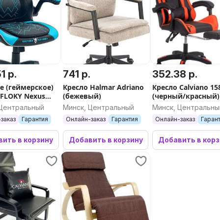
1 р.
741 р.
352.38 р.
е (геймерское)
Кресло Halmar Adriano
Кресло Calviano 15
 FLOKY Nexus
(бежевый)
(черный/красный)
ack
 Центральный
Минск, Центральный
Минск, Центральны
заказ
Гарантия
Онлайн-заказ
Гарантия
Онлайн-заказ
Гаран
ить в корзину
Добавить в корзину
Добавить в кор