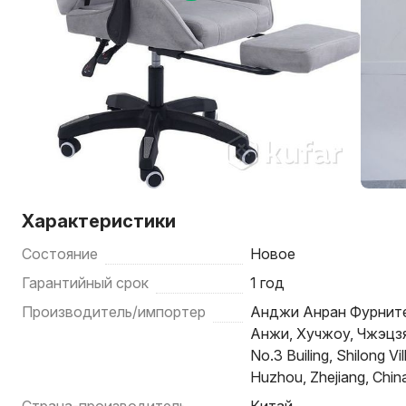
Характеристики
Состояние
Новое
Гарантийный срок
1 год
Производитель/импортер
Анджи Анран Фурнитер
Анжи, Хучжоу, Чжэцзян,
No.3 Builing, Shilong Vi
Huzhou, Zhejiang, Chin