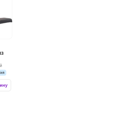
83
й
тия
зину