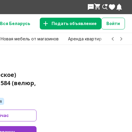
Вся Беларусь
Подать объявление
Войти
Новая мебель от магазинов
Аренда квартир
Детские 
ское)
1584 (велюр,
я
йчас
орзину