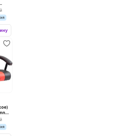
й
тия
зину
кое)
inn
й
тия