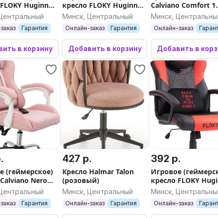
 FLOKY Huginn
кресло FLOKY Huginn
Calviano Comfort 1
SP (желтый)
Blue (синий)
(синий)
 Центральный
Минск, Центральный
Минск, Центральны
заказ
Гарантия
Онлайн-заказ
Гарантия
Онлайн-заказ
Гаран
ить в корзину
Добавить в корзину
Добавить в кор
.
427 р.
392 р.
е (геймерское)
Кресло Halmar Talon
Игровое (геймерс
Calviano Nero
(розовый)
кресло FLOKY Hug
lush)
Red SP (красный)
 Центральный
Минск, Центральный
Минск, Центральны
заказ
Гарантия
Онлайн-заказ
Гарантия
Онлайн-заказ
Гаран