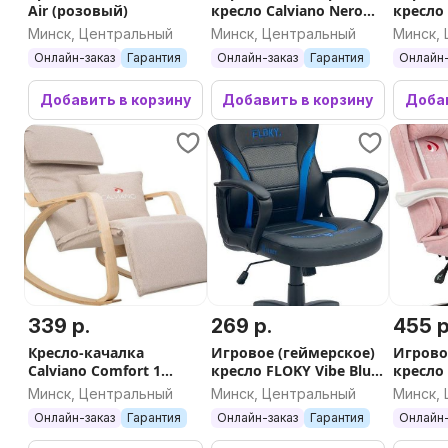
Air (розовый)
кресло Calviano Nero
кресло
(blue plush)
Yellow 
Минск, Центральный
Минск, Центральный
Минск,
Онлайн-заказ
Гарантия
Онлайн-заказ
Гарантия
Онлайн-
Добавить в корзину
Добавить в корзину
Добав
339 р.
269 р.
455 р
Кресло-качалка
Игровое (геймерское)
Игрово
Calviano Comfort 1
кресло FLOKY Vibe Blue-
кресло 
(светло-бежевый)
Black
(pink p
Минск, Центральный
Минск, Центральный
Минск,
Онлайн-заказ
Гарантия
Онлайн-заказ
Гарантия
Онлайн-