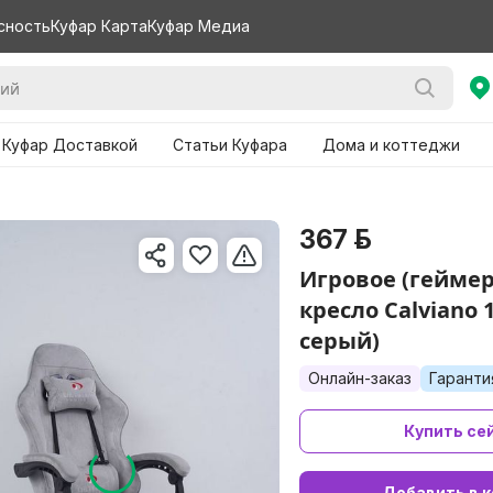
сность
Куфар Карта
Куфар Медиа
 Куфар Доставкой
Статьи Куфара
Дома и коттеджи
367 р.
Игровое (геймер
кресло Calviano 
серый)
Онлайн-заказ
Гаранти
Купить се
Добавить в к