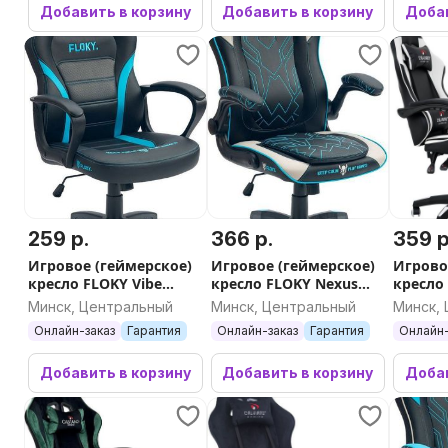
Добавить в корзину
Добавить в корзину
Добав
259 р.
366 р.
359 р
Игровое (геймерское)
Игровое (геймерское)
Игрово
кресло FLOKY Vibe
кресло FLOKY Nexus
кресло 
Aqua-Black
Black-Grey V3
(PU, ч
Минск, Центральный
Минск, Центральный
Минск,
Онлайн-заказ
Гарантия
Онлайн-заказ
Гарантия
Онлайн-
Добавить в корзину
Добавить в корзину
Добав