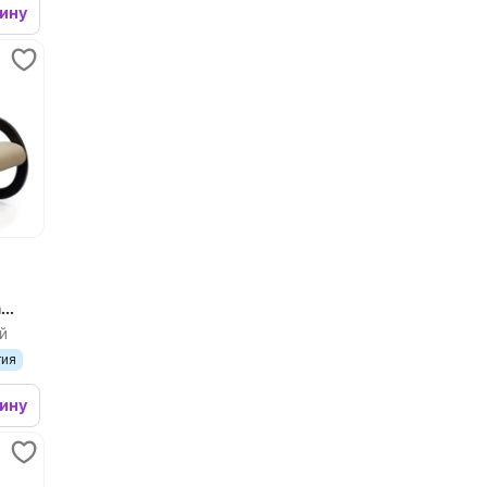
зину
а
й
тия
зину