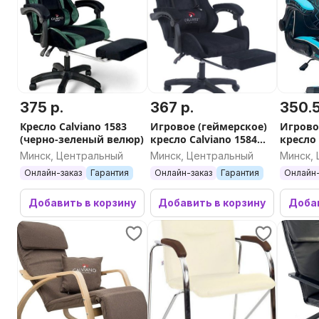
375 р.
367 р.
350.5
Кресло Calviano 1583
Игровое (геймерское)
Игрово
(черно-зеленый велюр)
кресло Calviano 1584
кресло
(велюр, черный)
Aqua-Bl
Минск, Центральный
Минск, Центральный
Минск,
Онлайн-заказ
Гарантия
Онлайн-заказ
Гарантия
Онлайн-
Добавить в корзину
Добавить в корзину
Добав