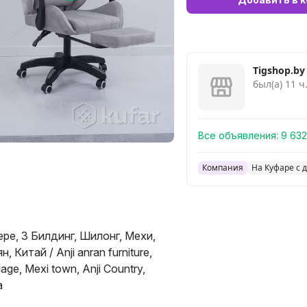
Tigshop.by
был(а) 11 ч
Все объявления:
9 632
Компания
На Куфаре с 
е, 3 Билдинг, Шилонг, Мехи,
 Китай / Anji anran furniture,
llage, Mexi town, Anji Country,
a