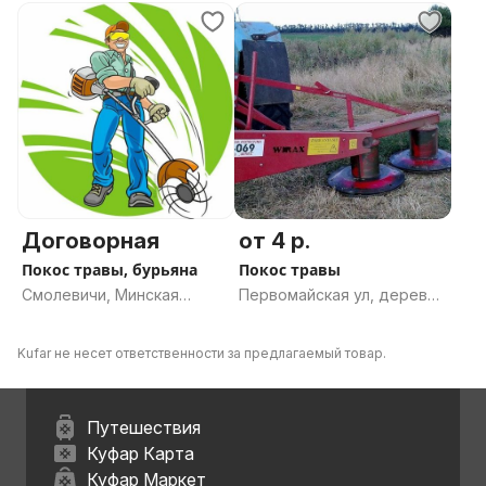
область
область
Договорная
от 4 р.
Покос травы, бурьяна
Покос травы
Смолевичи, Минская
Первомайская ул, деревня
область
Концы, Дричинский
сельсовет, Осиповичский
Kufar не несет ответственности за предлагаемый товар.
район, Могилёвская
область
Путешествия
Куфар Карта
Куфар Маркет