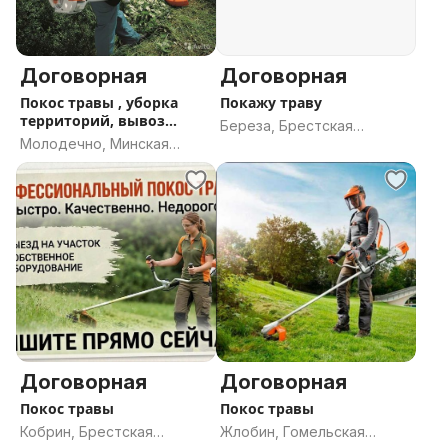
Договорная
Договорная
Покос травы , уборка
Покажу траву
территорий, вывоз
Береза, Брестская
мусора и т.
Молодечно, Минская
область
область
Договорная
Договорная
Покос травы
Покос травы
Кобрин, Брестская
Жлобин, Гомельская