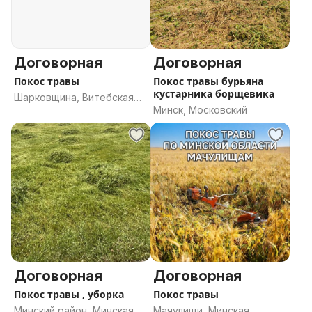
Договорная
Договорная
Покос травы
Покос травы бурьяна
кустарника борщевика
Шарковщина, Витебская
Минск, Московский
область
Договорная
Договорная
Покос травы , уборка
Покос травы
Минский район, Минская
Мачулищи, Минская