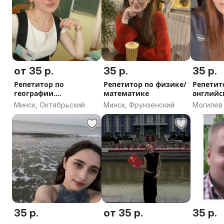
от 35 р.
35 р.
35 р.
Репетитор по
Репетитор по физике/
Репетит
географии.
математике
английс
Подготовка к ЦЭ/ЦТ
Минск, Октябрьский
Минск, Фрунзенский
Могилев
35 р.
от 35 р.
35 р.