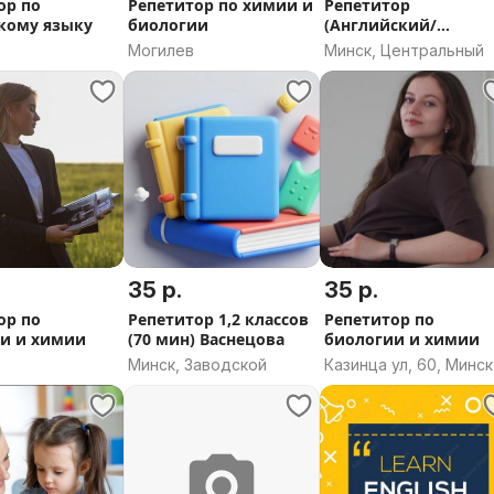
ор по
Репетитор по химии и
Репетитор
кому языку
биологии
(Английский/
китайский языки)
Могилев
Минск, Центральный
удаленно
35 р.
35 р.
ор по
Репетитор 1,2 классов
Репетитор по
и и химии
(70 мин) Васнецова
биологии и химии
Минск, Заводской
Казинца ул, 60, Минск