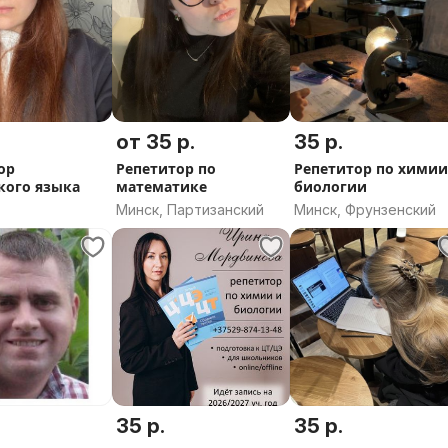
от 35 р.
35 р.
ор
Репетитор по
Репетитор по химии
кого языка
математике
биологии
Минск, Партизанский
Минск, Фрунзенский
35 р.
35 р.