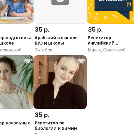
35 р.
35 р.
ор подготовка
Арабский язык для
Репетитор
 школе
ВУЗ и школы
английский
(General&Business
Московский
Витебск
Минск, Советский
English)
35 р.
ор начальных
Репетитор по
биологии и химии