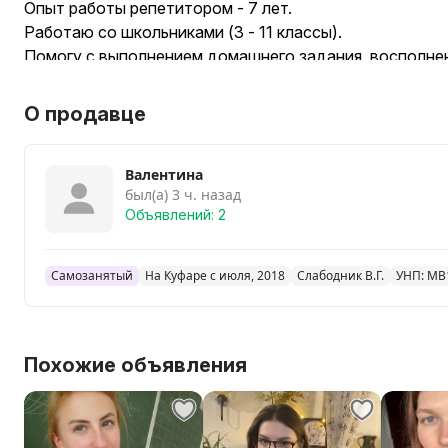
Опыт работы репетитором - 7 лет.
Работаю со школьниками (3 - 11 классы).
Помогу с выполнением домашнего задания, восполнен
подготовкой к ЦТ/ЦЭ, улучшением отметок.
Формат занятий : онлайн / офлайн (по договоренности
О продавце
3 - 5 классы - 45 минут
6 - 11 классы - 60 минут
Валентина
Стоимость : от 35 руб.
был(а) 3 ч. назад
От Вас: желание заниматься, добросовестное выпол
Объявлений: 2
регулярность занятий.
Самозанятый
На Куфаре с июля, 2018
Слабодник В.Г.
УНП: MB
Похожие объявления