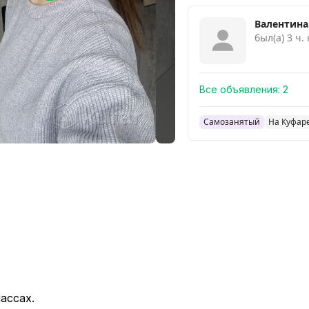
Смотреть похожие
Валентина
был(а) 3 ч.
Все объявления:
2
Самозанятый
На Куфаре
лассах.