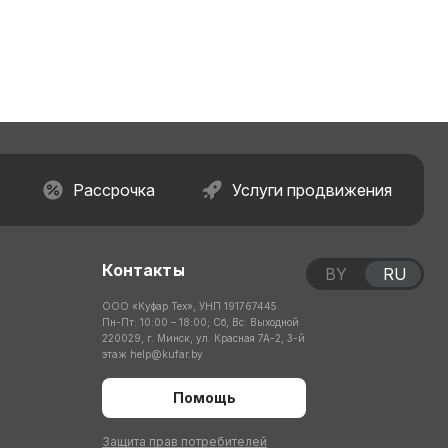
Рассрочка
Услуги продвижения
Контакты
BY
RU
ООО «Куфар Тех», УНП 191767445
Пн-Пт: 10:00 – 18:00; Сб, Вс: Выходной
220029, г. Минск, ул. Красная 7А-2, 3-й
этаж
help@kufar.by
Помощь
Защита прав потребителей