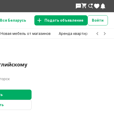
Вся Беларусь
Подать объявление
Войти
Новая мебель от магазинов
Аренда квартир
Детские 
нглийскому
горск
ть
антов?
ть