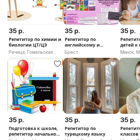
35 р.
35 р.
35 р.
Репетитор по химии и
Репетитор по
Репетит
биологии ЦТ/ЦЭ
английскому и
детей к
немецкому языкам
Речица, Гомельская
Брест
Минск, 
область
35 р.
35 р.
35 р.
Подготовка к школе,
Репетитор по
Репетит
репетитор начальной
турецкому языку
классов
школы