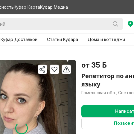
сность
Куфар Карта
Куфар Медиа
 Куфар Доставкой
Статьи Куфара
Дома и коттеджи
и
от 35 р.
Репетитор по а
языку
Гомельская обл., Светло
Написа
Нужно больше вари
Позвони