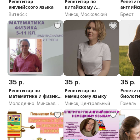
Репетитор
Репетитор по
Репетит
английского языка
китайскому /
английс
английскому
Витебск
Минск, Московский
Брест
35 р.
35 р.
35 р.
Репетитор по
Репетитор по
Репетит
математике и физике.
немецкому языку
биологи
5 - 11 кл. ЦЭ/ЦТ
Молодечно, Минская
Минск, Центральный
Гомель
область