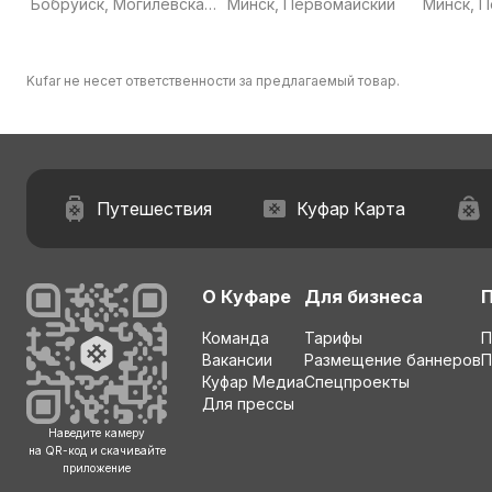
Бобруйск, Могилевская
Минск, Первомайский
Минск, 
область
Kufar не несет ответственности за предлагаемый товар.
Путешествия
Куфар Карта
О Куфаре
Для бизнеса
Команда
Тарифы
П
Вакансии
Размещение баннеров
П
Куфар Медиа
Спецпроекты
Для прессы
Наведите камеру
на QR-код и скачивайте
приложение