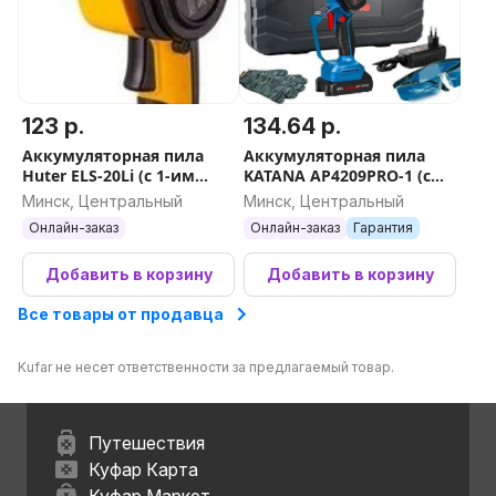
123 р.
134.64 р.
Аккумуляторная пила
Аккумуляторная пила
Huter ELS-20Li (с 1-им
KATANA AP4209PRO-1 (с
АКБ)
АКБ, кейс)
Минск, Центральный
Минск, Центральный
Онлайн-заказ
Онлайн-заказ
Гарантия
Добавить в корзину
Добавить в корзину
Все товары от продавца
Kufar не несет ответственности за предлагаемый товар.
Путешествия
Куфар Карта