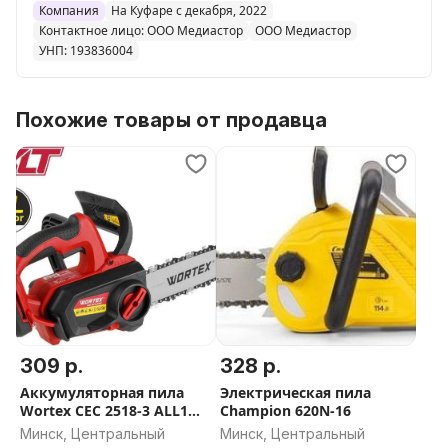
Компания
На Куфаре с декабря, 2022
Контактное лицо: ООО Медиастор
ООО Медиастор
УНП: 193836004
Похожие товары от продавца
309 р.
328 р.
Аккумуляторная пила
Электрическая пила
Wortex CEC 2518-3 ALL1
Champion 620N-16
XLT Solo 2325003 (без АКБ)
Минск, Центральный
Минск, Центральный