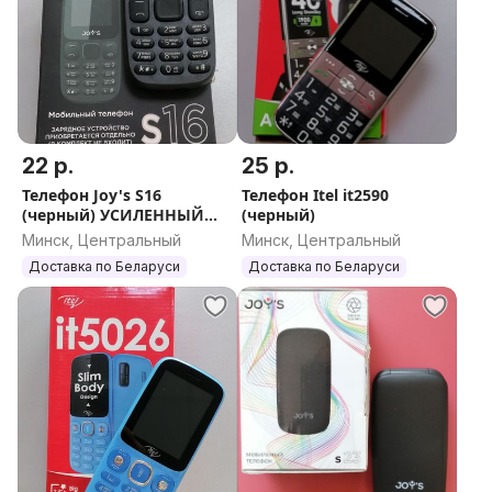
22 р.
25 р.
Телефон Joy's S16
Телефон Itel it2590
(черный) УСИЛЕННЫЙ
(черный)
АКБ
Минск, Центральный
Минск, Центральный
Доставка по Беларуси
Доставка по Беларуси