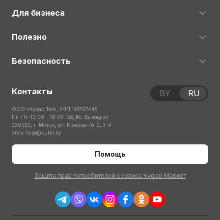
Для бизнеса
Полезно
Безопасность
Контакты
BY
RU
ООО «Куфар Тех», УНП 191767445
Пн-Пт: 10:00 – 18:00; Сб, Вс: Выходной
220029, г. Минск, ул. Красная 7А-2, 3-й
этаж
help@kufar.by
Помощь
Защита прав потребителей сервиса Куфар Маркет