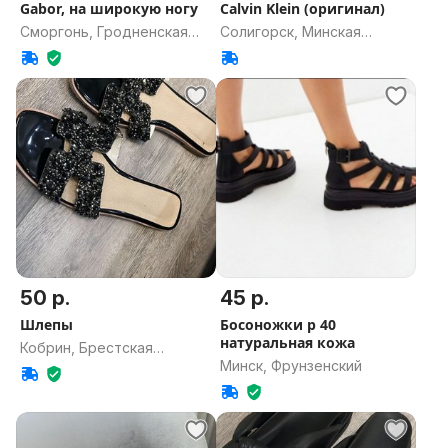
Gabor, на широкую ногу
Calvin Klein (оригинал)
Сморгонь, Гродненская
Солигорск, Минская
область
область
50 р.
45 р.
Шлепы
Босоножки р 40
натуральная кожа
Кобрин, Брестская
Минск, Фрунзенский
область