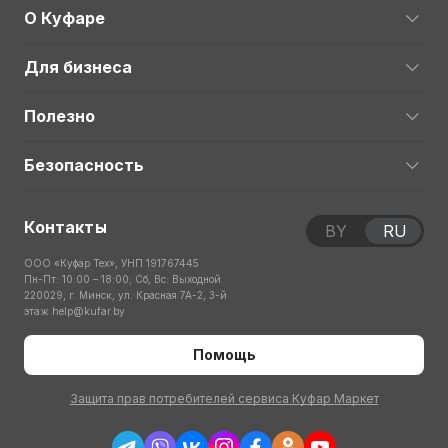
О Куфаре
Для бизнеса
Полезно
Безопасность
Контакты
BY
RU
ООО «Куфар Тех», УНП 191767445
Пн-Пт: 10:00 – 18:00; Сб, Вс: Выходной
220029, г. Минск, ул. Красная 7А-2, 3-й
этаж
help@kufar.by
Помощь
Защита прав потребителей сервиса Куфар Маркет