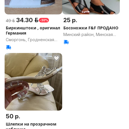
34.30 р.
25 р.
49 р.
-30%
Биркинштоки , оригинал
Босоножки F&F ПРОДАНО
Германия
Минский район, Минская
Сморгонь, Гродненская
область
область
50 р.
Шлепки на прозрачном