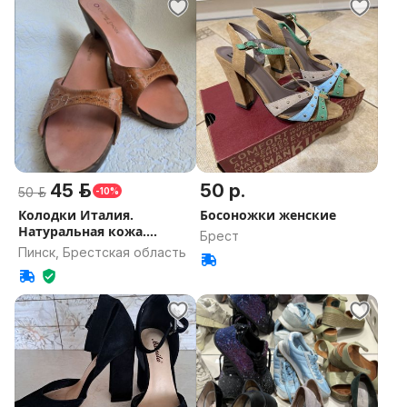
45 р.
50 р.
50 р.
-10%
Колодки Италия.
Босоножки женские
Натуральная кожа.
Брест
Дерево.
Пинск, Брестская область