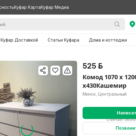
сность
Куфар Карта
Куфар Медиа
 Куфар Доставкой
Статьи Куфара
Дома и коттеджи
525 р.
Комод 1070 х 120
х430Кашемир
Минск, Центральный
Написа
Отвечает около
Позвони