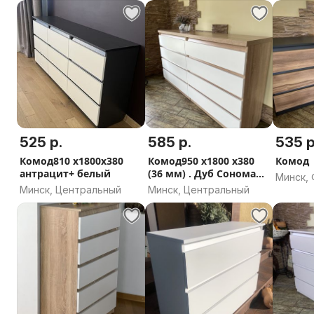
525 р.
585 р.
535 р
Комод810 х1800х380
Комод950 х1800 х380
Комод
антрацит+ белый
(36 мм) . Дуб Сонома
Минск,
плюс белый
Минск, Центральный
Минск, Центральный