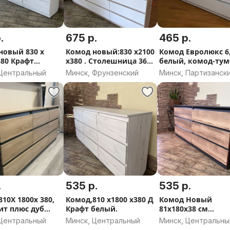
.
675 р.
465 р.
новый 830 х
Комод новый:830 х2100
Комод Евролюкс 6
380 Крафт
х380 . Столешница 36
белый, комод-тум
Антрацит.
мм
новый
 Центральный
Минск, Фрунзенский
Минск, Партизанск
.
535 р.
535 р.
10Х 1800х 380,
Комод,810 х1800 х380 Д
Комод Новый
ит плюс дуб
Крафт белый.
81х180х38 см
а
(Антрацит+ дуб к
 Центральный
Минск, Центральный
Минск, Центральны
золотой)