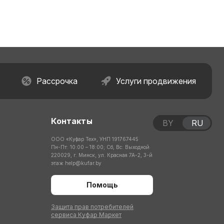
Рассрочка
Услуги продвижения
Контакты
BY
RU
ООО «Куфар Тех», УНП 191767445
Пн-Пт: 10:00 – 18:00; Сб, Вс: Выходной
220029, г. Минск, ул. Красная 7А-2, 3-й
этаж
help@kufar.by
Помощь
Защита прав потребителей
сервиса Куфар Маркет