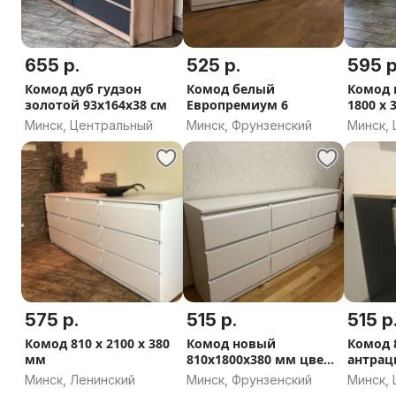
655 р.
525 р.
595 р
Комод дуб гудзон
Комод белый
Комод 
золотой 93х164х38 см
Европремиум 6
1800 х 
белый+
Минск, Центральный
Минск, Фрунзенский
Минск,
575 р.
515 р.
515 р
Комод 810 х 2100 х 380
Комод новый
Комод 8
мм
810х1800х380 мм цвет:
антрац
кашемир
Соном
Минск, Ленинский
Минск, Фрунзенский
Минск,