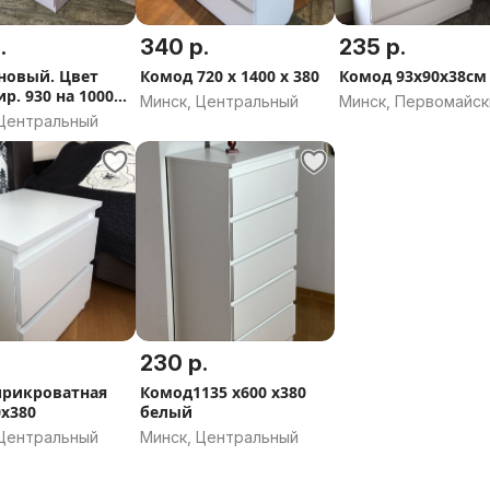
.
340 р.
235 р.
новый. Цвет
Комод 720 х 1400 х 380
Комод 93х90х38см
р. 930 на 1000
Минск, Центральный
Минск, Первомайск
мм
 Центральный
230 р.
прикроватная
Комод1135 х600 х380
0х380
белый
 Центральный
Минск, Центральный