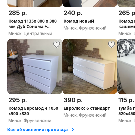
285 р.
240 р.
265 р
Комод 1135х 800 х 380
Комод новый
Комод 
мм Дуб Сонома +
кашеми
Минск, Фрунзенский
Белый
на 380
Минск, Центральный
Минск,
295 р.
390 р.
115 р.
Комод Евромод 4 1050
Евролюкс 6 стандарт
Тумба 
х900 х380
520х45
Минск, Фрунзенский
Минск, Фрунзенский
Минск,
Все объявления продавца