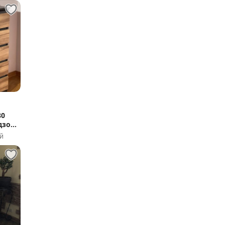
80
дзон
й