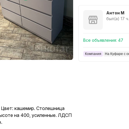
Антон М
был(а) 17 ч
Все объявления:
47
Компания
На Куфаре с о
. Цвет: кашемир. Столешница
ысоте на 400, усиленные. ЛДСП
.