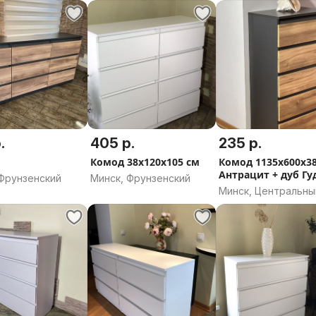
.
405 р.
235 р.
Комод 38х120х105 см
Комод 1135х600х3
Антрацит + дуб Гу
 Фрунзенский
Минск, Фрунзенский
золотой
Минск, Центральны