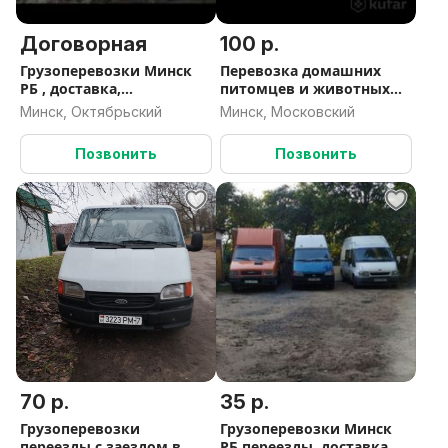
Договорная
100 р.
Грузоперевозки Минск
Перевозка домашних
РБ , доставка,
питомцев и животных
перемещение с
Минск
Минск, Октябрьский
Минск, Московский
таможней и складов, ,
вывоз строй мусора
Позвонить
Позвонить
70 р.
35 р.
Грузоперевозки
Грузоперевозки Минск
переезды с заездом в
РБ переезды, доставка