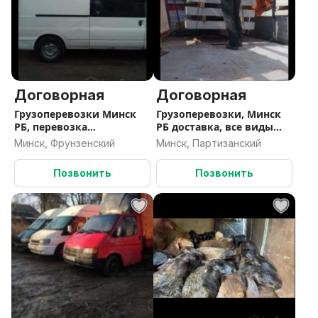
Договорная
Договорная
Грузоперевозки Минск
Грузоперевозки, Минск
РБ, перевозка
РБ доставка, все виды
мотохники,
загрузки, перевозка
Минск, Фрунзенский
Минск, Партизанский
перемещение груза с
мотохники, вывоз
таможни, склада,вывоз
мусора
Позвонить
Позвонить
мусора