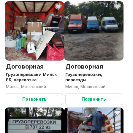
Договорная
Договорная
Грузоперевозки Минск
Грузоперевозки,
РБ, перевозка
переезды
мотохники, вывоз строй
грузчики,перевозка
Минск, Московский
Минск, Московский
мусора
мототехники
минитракторов, вывоз
Позвонить
Позвонить
мусора