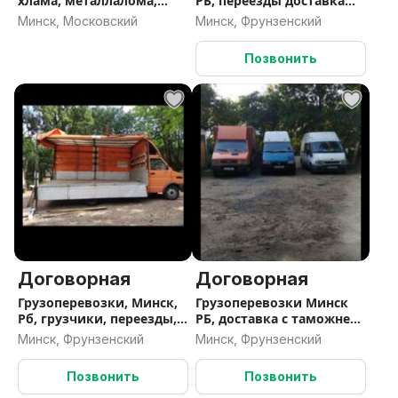
хлама, металлалома,
РБ, переезды доставка
деревастрой мусора
мототехники,заезд в
Минск, Московский
Минск, Фрунзенский
паркинги, вывоз мусора
Позвонить
Договорная
Договорная
Грузоперевозки, Минск,
Грузоперевозки Минск
Рб, грузчики, переезды,
РБ, доставка с таможней
развоз по точкам, вывоз
складов,мотоперевозки,
Минск, Фрунзенский
Минск, Фрунзенский
строй мусора и хлама
вывоз строй
мусора,заезд в парки
Позвонить
Позвонить