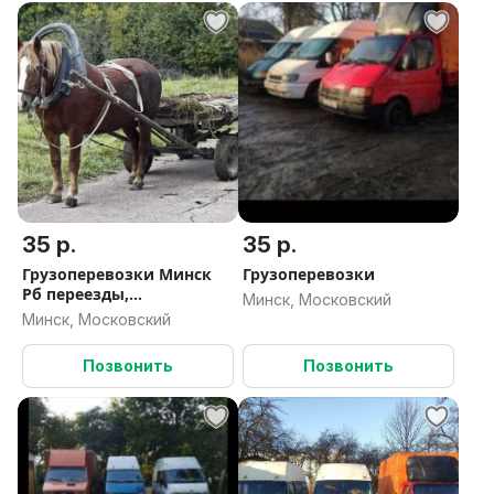
35 р.
35 р.
Грузоперевозки Минск
Грузоперевозки
Рб переезды,
Минск, Московский
мотоэвакутор
Минск, Московский
,доставка,переезды,грузч
ики ,вывоз мусора
Позвонить
Позвонить