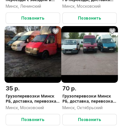
паркинги и подъземные
развоз, вывоз мусора
Минск, Ленинский
Минск, Московский
гаражи Минск
Позвонить
Позвонить
35 р.
70 р.
Грузоперевозки Минск
Грузоперевозки Минск
РБ, доставка, перевозка
РБ, доставка, перевозка
мотохники, заезд в
мотохники,заезд в
Минск, Московский
Минск, Октябрьский
паркинги, вывоз мусора
паркинги, вывоз мусора
Позвонить
Позвонить