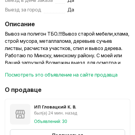
Выезд в день заказа
Да
Выезд за город
Да
Описание
Вывоз на полигон ТБО.!!!Вывоз старой мебели,хлама,
строй мусора, металлалома, деревьев сучьев
листвы, расчистка участков, спил и вывоз дерева.
Работаю по Минску, минскому району. С моей или
Вашей загрузкой Возможен выезд для осмотра и
определения стоимости. При необходимости
Посмотреть это объявление на сайте продавца
предоставлю весь пакет документов ( договор,
паспорт с классом отходов, ) . Просьба звонить,
О продавце
редко читаю смс куфар.С уважением Казимир сын
Витольда
ИП Гловацкий К. В.
был(а) 24 мин. назад
Объявлений: 30