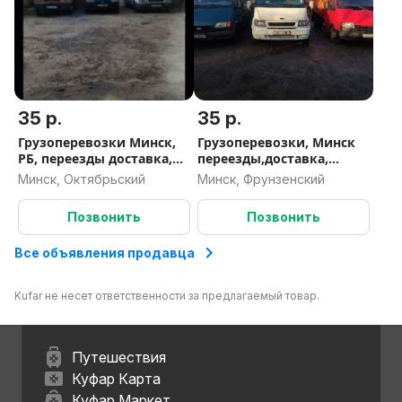
35 р.
35 р.
Грузоперевозки Минск,
Грузоперевозки, Минск
РБ, переезды доставка,
переезды,доставка,
развоз,вывоз мусора
грузчики, вывоз хлама,
Минск, Октябрьский
Минск, Фрунзенский
мебели ,строй мусора
Позвонить
Позвонить
Все объявления продавца
Kufar не несет ответственности за предлагаемый товар.
Путешествия
Куфар Карта
Куфар Маркет