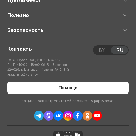
Для бизнеса
Полезно
Безопасность
Контакты
BY
RU
ООО «Куфар Тех», УНП 191767445
Пн-Пт: 10:00 – 18:00; Сб, Вс: Выходной
220029, г. Минск, ул. Красная 7А-2, 3-й
этаж
help@kufar.by
Помощь
Защита прав потребителей сервиса Куфар Маркет