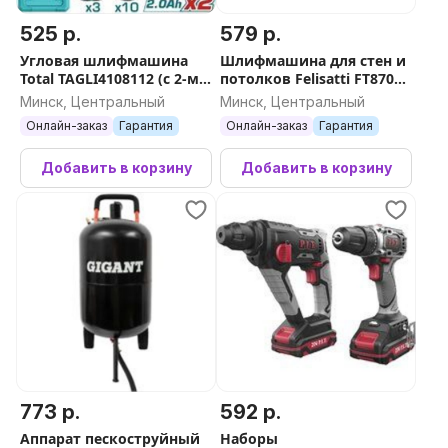
525 р.
579 р.
Угловая шлифмашина
Шлифмашина для стен и
Total TAGLI4108112 (с 2-мя
потолков Felisatti FT8705
АКБ, кейс)
(кейс)
Минск, Центральный
Минск, Центральный
Онлайн-заказ
Гарантия
Онлайн-заказ
Гарантия
Добавить в корзину
Добавить в корзину
773 р.
592 р.
Аппарат пескоструйный
Наборы