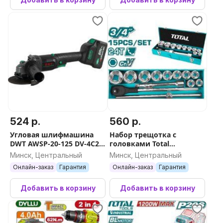
524 р.
560 р.
Угловая шлифмашина
Набор трещотка с
DWT AWSP-20-125 DV-4C2
головками Total
BMC (с 2-мя АКБ, кейс)
THT341151 (15 предметов)
Минск, Центральный
Минск, Центральный
Онлайн-заказ
Гарантия
Онлайн-заказ
Гарантия
Добавить в корзину
Добавить в корзину