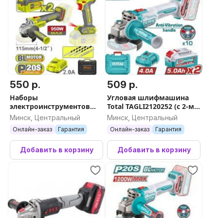
550 р.
509 р.
Наборы
Угловая шлифмашина
электроинструментов
Total TAGLI2120252 (с 2-мя
Dyllu DTCK20273
АКБ, кейс)
Минск, Центральный
Минск, Центральный
(шуруповерт, болгарка, 2
Онлайн-заказ
Гарантия
Онлайн-заказ
Гарантия
АКБ, кейс)
Добавить в корзину
Добавить в корзину