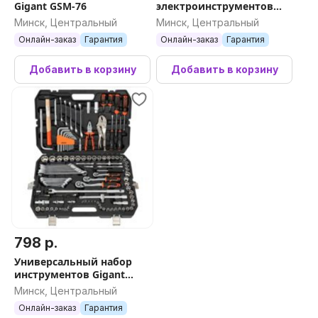
Gigant GSM-76
электроинструментов
P.I.T. P0002-02
Минск, Центральный
Минск, Центральный
(перфоратор,
Онлайн-заказ
Гарантия
Онлайн-заказ
Гарантия
шуруповерт, 2 АКБ, кейс)
Добавить в корзину
Добавить в корзину
798 р.
Универсальный набор
инструментов Gigant
GAS-142 (142 предмета)
Минск, Центральный
Онлайн-заказ
Гарантия